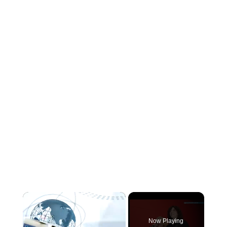
×
Now Playing