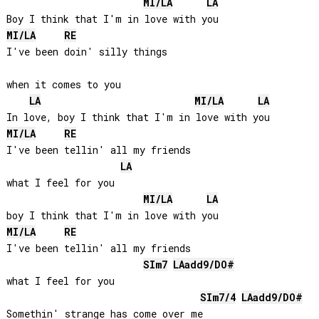
MI
/
LA
LA
MI
/
LA
RE
I've been doin' silly things 

when it comes to you

LA
MI
/
LA
LA
MI
/
LA
RE
I've been tellin' all my friends 

LA
what I feel for you

MI
/
LA
LA
MI
/
LA
RE
I've been tellin' all my friends 

SI
m7
LA
add9/
DO#
what I feel for you

SI
m7/4
LA
add9/
DO#
Somethin' strange has come over me
