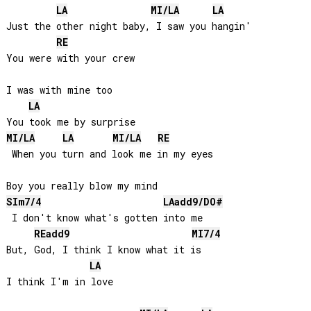
LA
MI
/
LA
LA
Just the other night baby, I saw you hangin'

RE
You were with your crew

I was with mine too

LA
MI
/
LA
LA
MI
/
LA
RE
 When you turn and look me in my eyes

SI
m7/4
LA
add9/
DO#
 I don't know what's gotten into me

RE
add9
MI
7/4
But, God, I think I know what it is

LA
I think I'm in love
