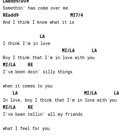
LA
add9/
DO#
RE
add9
MI
7/4
And I think I know what it is

LA
I think I'm in love

MI
/
LA
LA
MI
/
LA
RE
I've been doin' silly things 

when it comes to you

LA
MI
/
LA
LA
MI
/
LA
RE
I've been tellin' all my friends 

what I feel for you
