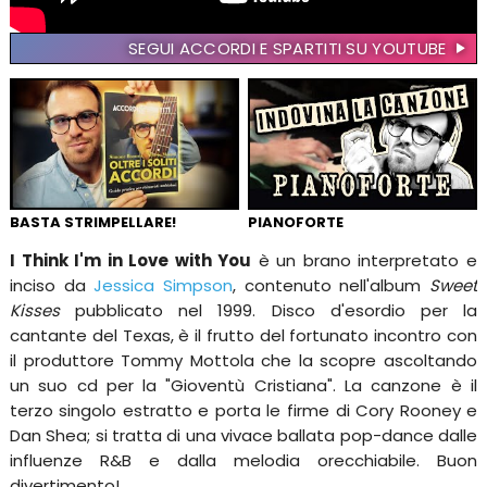
SEGUI ACCORDI E SPARTITI SU YOUTUBE
BASTA STRIMPELLARE!
PIANOFORTE
I Think I'm in Love with You
è un brano interpretato e
inciso da
Jessica Simpson
, contenuto nell'album
Sweet
Kisses
pubblicato nel 1999. Disco d'esordio per la
cantante del Texas, è il frutto del fortunato incontro con
il produttore Tommy Mottola che la scopre ascoltando
un suo cd per la "Gioventù Cristiana". La canzone è il
terzo singolo estratto e porta le firme di Cory Rooney e
Dan Shea; si tratta di una vivace ballata pop-dance dalle
influenze R&B e dalla melodia orecchiabile. Buon
divertimento!