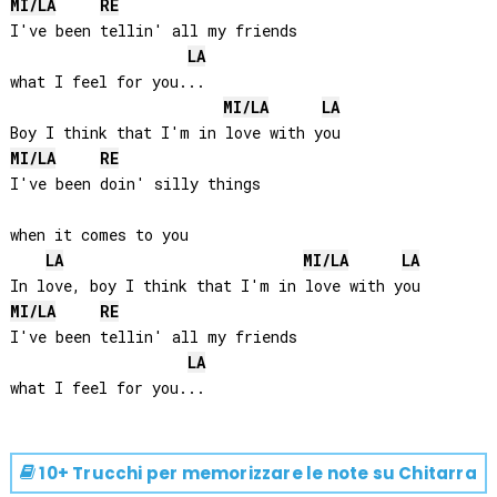
MI
/
LA
RE
I've been tellin' all my friends 

LA
what I feel for you...

MI
/
LA
LA
MI
/
LA
RE
I've been doin' silly things 

when it comes to you

LA
MI
/
LA
LA
MI
/
LA
RE
I've been tellin' all my friends 

LA
10+ Trucchi per memorizzare le note su
Chitarra