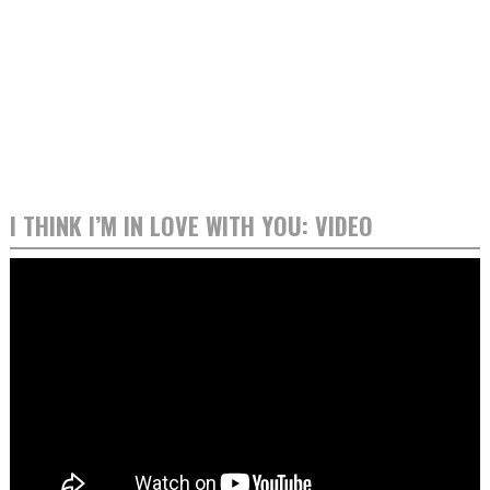
I THINK I’M IN LOVE WITH YOU: VIDEO