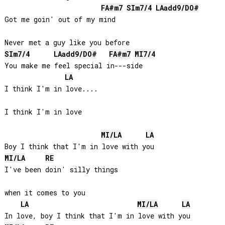
FA#
m7
SI
m7/4
LA
add9/
DO#
Got me goin' out of my mind

SI
m7/4
LA
add9/
DO#
FA#
m7
MI
7/4
You make me feel special in---side

LA
I think I'm in love....

I think I'm in love

MI
/
LA
LA
MI
/
LA
RE
I've been doin' silly things 

when it comes to you

LA
MI
/
LA
LA