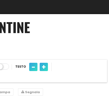
NTINE
-
+
TESTO
tampa
Segnala