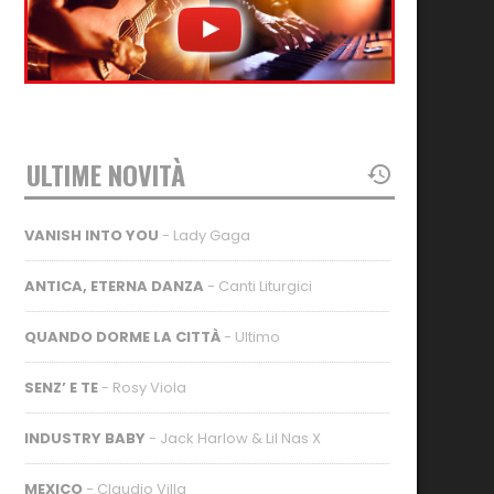
ULTIME NOVITÀ
VANISH INTO YOU
- Lady Gaga
ANTICA, ETERNA DANZA
- Canti Liturgici
QUANDO DORME LA CITTÀ
- Ultimo
SENZ’ E TE
- Rosy Viola
INDUSTRY BABY
- Jack Harlow & Lil Nas X
MEXICO
- Claudio Villa