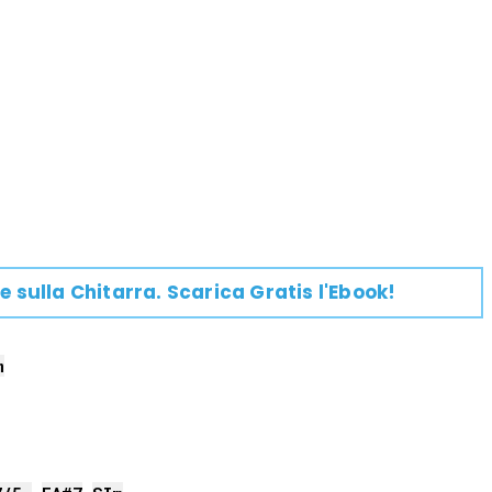
e su
lla
Chitarra
. Scarica Gratis l'Ebook!
m