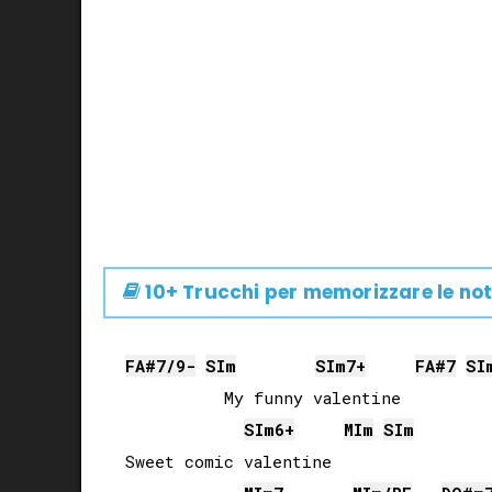
10+ Trucchi per memorizzare le not
FA#
7/9-
SI
m
SI
m7+
FA#
7
SI
          My funny valentine

SI
m6+
MI
m
SI
m
Sweet comic valentine
