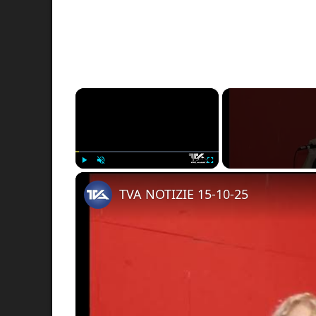
×
Play
Unmute
Fullscreen
TVA NOTIZIE 15-10-25