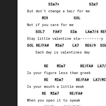
SI
m7+
SI
m7
But don't change a hair for me

MI
9
SOL
Not if you care for me

SOL
7
FA#
7
SI
m
LA
m7/4
RE
SOL
RE
/
FA#
MI
m7
LA
7
RE
6/9
SO
    Each day is valentines day

RE
MI
m7
RE
/
FA#
LA
7/
Is your figure less than greek

RE
MI
m7
RE
/
FA#
LA
7/
MI
Is your mouth a little weak

RE
MI
m7
RE
/
FA#
When you open it to speak
