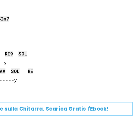
SI
m7
RE
9
SOL
-y

A#
SOL
RE
e su
lla
Chitarra
. Scarica Gratis l'Ebook!