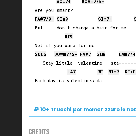
SOL
7+
DO#
m7/5-
FA#
7/9-
SI
m9
SI
m7+
But     don't change a hair for me

MI
9
SOL
6
DO#
m7/5-
FA#
7
SI
m
LA
m7/4
   Stay little  valentine   sta------
LA
7
RE
MI
m7
RE
/
F
10+ Trucchi per memorizzare le not
CREDITS