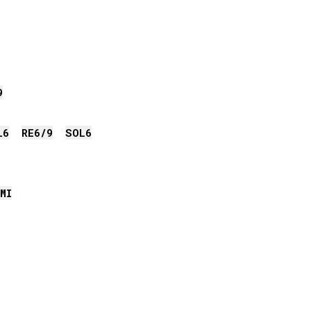
9
L
6
RE
6/9
SOL
6
MI