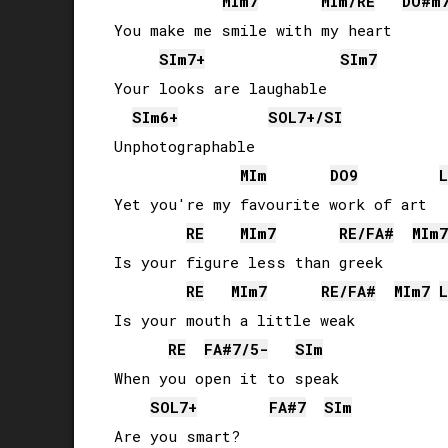
MI
m7
MI
m/
RE
DO#
m
You make me smile with my heart

SI
m7+
SI
m7
Your looks are laughable

SI
m6+
SOL
7+/
SI
Unphotographable

MI
m
DO
9
L
Yet you're my favourite work of art

RE
MI
m7
RE
/
FA#
MI
m7
Is your figure less than greek

RE
MI
m7
RE
/
FA#
MI
m7
L
Is your mouth a little weak

RE
FA#
7/5-
SI
m
When you open it to speak

SOL
7+
FA#
7
SI
m
Are you smart?
