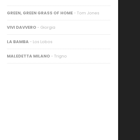
GREEN, GREEN GRASS OF HOME
- Tom Jones
VIVI DAVVERO
- Giorgia
LA BAMBA
- Los Lobos
MALEDETTA MILANO
- Trigno