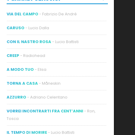
VIA DEL CAMPO
- Fabrizio De André
CARUSO
- Lucio Dalla
CON IL NASTRO ROSA
- Lucio Battisti
CREEP
- Radiohead
A MODO TUO
- Elisa
TORNA A CASA
- Måneskin
AZZURRO
- Adriano Celentano
VORREI INCONTRARTI FRA CENT’ANNI
- Ron,
Tosca
IL TEMPO DI MORIRE
- Lucio Battisti