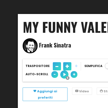
MY FUNNY VALE
Frank Sinatra
-
+
TRASPOSITORE
0
SEMPLIFICA
-
+
AUTO-SCROLL
Aggiungi ai
Video
S
preferiti