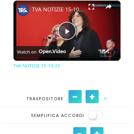
×
Play
Unmute
Fullscreen
TVA NOTIZIE 15-10-25
Play
Watch on
Video
TVA NOTIZIE 15-10-25
-
+
TRASPOSITORE
0
SEMPLIFICA ACCORDI
-
+