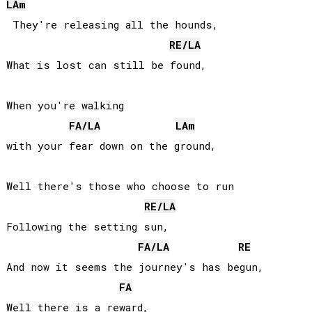
LA
m
 They're releasing all the hounds,

RE
/
LA
What is lost can still be found,

When you're walking 

FA
/
LA
LA
m
with your fear down on the ground,

Well there's those who choose to run

RE
/
LA
Following the setting sun,

FA
/
LA
RE
And now it seems the journey's has begun,

FA
Well there is a reward,
