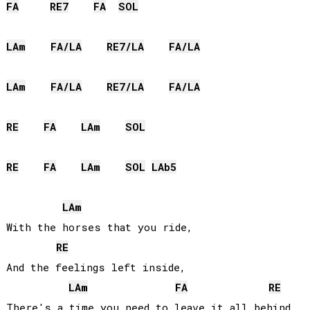
FA
RE
7
FA
SOL
LA
m
FA
/
LA
RE
7/
LA
FA
/
LA
LA
m
FA
/
LA
RE
7/
LA
FA
/
LA
RE
FA
LA
m
SOL
RE
FA
LA
m
SOL
LAb
5
LA
m
With the horses that you ride,

RE
And the feelings left inside,

LA
m
FA
RE
There's a time you need to leave it all behind,
