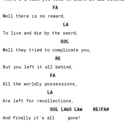
FA
Well there is no reward,

LA
To live and die by the sword,

SOL
Well they tried to complicate you,

RE
But you left it all behind,

FA
All the worldly possessions,

LA
Are left for recollections,

SOL
LAb
5
LA
m
RE
/
FA#
And finally it's all     gone!
