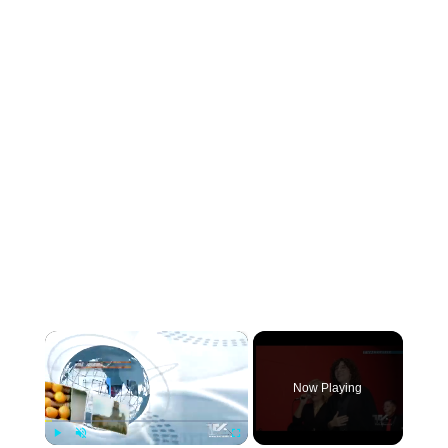
×
Now Playing