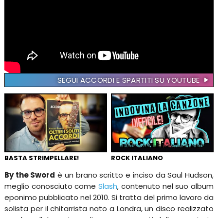
SEGUI ACCORDI E SPARTITI SU YOUTUBE
BASTA STRIMPELLARE!
ROCK ITALIANO
By the Sword
è un brano scritto e inciso da Saul Hudson,
meglio conosciuto come
Slash
, contenuto nel suo album
eponimo pubblicato nel 2010. Si tratta del primo lavoro da
solista per il chitarrista nato a Londra, un disco realizzato