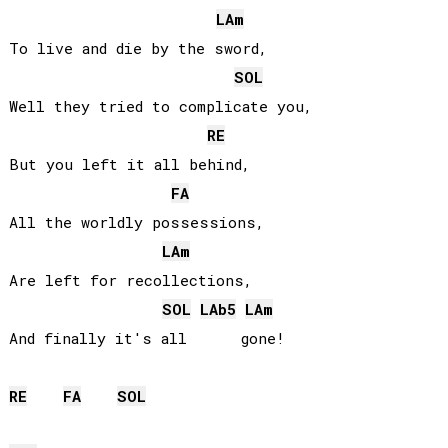
LA
m
To live and die by the sword,

SOL
Well they tried to complicate you,

RE
But you left it all behind,

FA
All the worldly possessions,

LA
m
Are left for recollections,

SOL
LAb
5
LA
m
And finally it's all      gone!

RE
FA
SOL