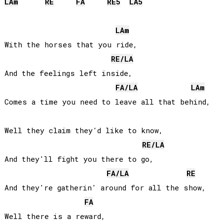
LA
m
RE
FA
RE
5
LA
5
LA
m
With the horses that you ride,

RE
/
LA
And the feelings left inside,

FA
/
LA
LA
m
Comes a time you need to leave all that behind,

Well they claim they'd like to know,

RE
/
LA
And they'll fight you there to go,

FA
/
LA
RE
And they're gatherin' around for all the show,

FA
Well there is a reward,
