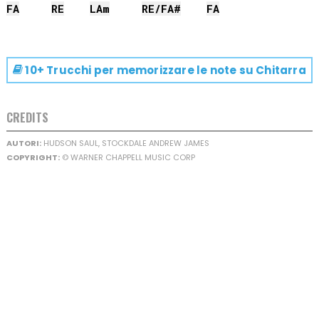
FA
RE
LA
m
RE
/
FA#
FA
10+ Trucchi per memorizzare le note su
Chitarra
CREDITS
AUTORI:
HUDSON SAUL, STOCKDALE ANDREW JAMES
COPYRIGHT:
© WARNER CHAPPELL MUSIC CORP