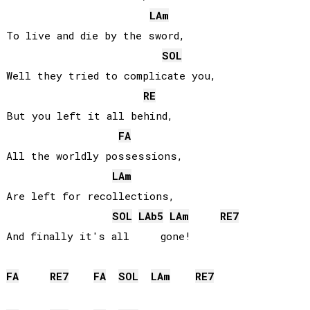
LA
m
To live and die by the sword,

SOL
Well they tried to complicate you,

RE
But you left it all behind,

FA
All the worldly possessions,

LA
m
Are left for recollections,

SOL
LAb
5
LA
m
RE
7
And finally it's all     gone!

FA
RE
7
FA
SOL
LA
m
RE
7