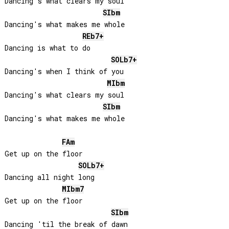
Dancing's what clears my soul

SIb
m
Dancing's what makes me whole

REb
7+
Dancing is what to do

SOLb
7+
Dancing's when I think of you

MIb
m
Dancing's what clears my soul

SIb
m
Dancing's what makes me whole

FA
m
Get up on the floor

SOLb
7+
Dancing all night long

MIb
m7
Get up on the floor

SIb
m
Dancing 'til the break of dawn
