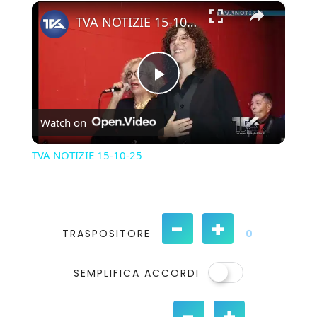
×
Play
Unmute
Fullscreen
TVA NOTIZIE 15-10-25
Play
Watch on
Video
TVA NOTIZIE 15-10-25
-
+
TRASPOSITORE
0
SEMPLIFICA ACCORDI
-
+