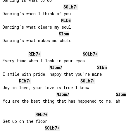
Dancing is what to do

SOLb
7+
Dancing's when I think of you

MIb
m
Dancing's what clears my soul

SIb
m
Dancing's what makes me whole

REb
7+
SOLb
7+
Every time when I look in your eyes

MIb
m7
SIb
m
I smile with pride, happy that you're mine

REb
7+
SOLb
7+
Joy in love, your love is true I know

MIb
m7
SIb
m
You are the best thing that has happened to me, ah

REb
7+
Get up on the floor

SOLb
7+