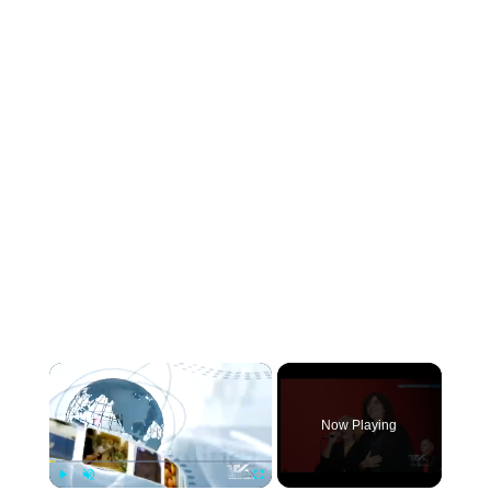
×
Now Playing