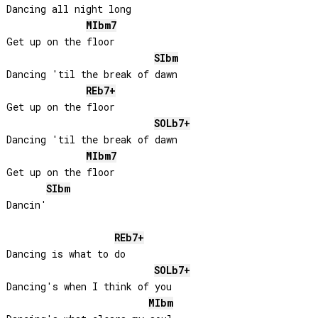
Dancing all night long

MIb
m7
Get up on the floor

SIb
m
Dancing 'til the break of dawn

REb
7+
Get up on the floor

SOLb
7+
Dancing 'til the break of dawn

MIb
m7
Get up on the floor

SIb
m
Dancin'

REb
7+
Dancing is what to do

SOLb
7+
Dancing's when I think of you

MIb
m