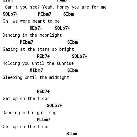
SIb
m
FA
m7
SOLb
7+
MIb
m7
SIb
m
Oh, we were meant to be

REb
7+
SOLb
7+
Dancing in the moonlight

MIb
m7
SIb
m
Gazing at the stars so bright

REb
7+
SOLb
7+
Holding you until the sunrise

MIb
m7
SIb
m
Sleeping until the midnight

REb
7+
Get up on the floor

SOLb
7+
Dancing all night long

MIb
m7
Get up on the floor

SIb
m