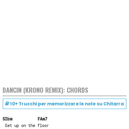
DANCIN (KRONO REMIX): CHORDS
10+ Trucchi per memorizzare le note su
Chitarra
SIb
m
FA
m7
 Get up on the floor
