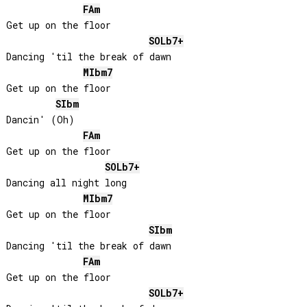
FA
m
Get up on the floor

SOLb
7+
Dancing 'til the break of dawn

MIb
m7
Get up on the floor

SIb
m
Dancin' (Oh)

FA
m
Get up on the floor

SOLb
7+
Dancing all night long

MIb
m7
Get up on the floor

SIb
m
Dancing 'til the break of dawn

FA
m
Get up on the floor

SOLb
7+