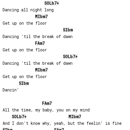
SOLb
7+
Dancing all night long

MIb
m7
Get up on the floor

SIb
m
Dancing 'til the break of dawn

FA
m7
Get up on the floor

SOLb
7+
Dancing 'til the break of dawn

MIb
m7
Get up on the floor

SIb
m
Dancin'

FA
m7
All the time, my baby, you on my mind

SOLb
7+
MIb
m7