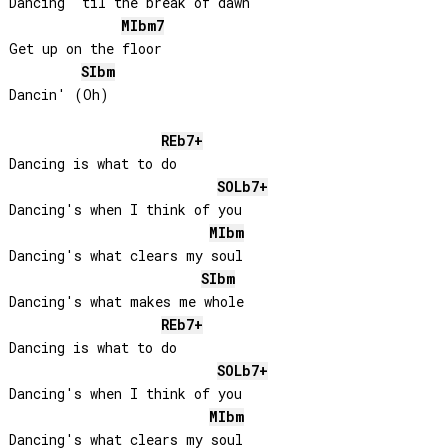
Dancing 'til the break of dawn

MIb
m7
Get up on the floor

SIb
m
Dancin' (Oh)

REb
7+
Dancing is what to do

SOLb
7+
Dancing's when I think of you

MIb
m
Dancing's what clears my soul

SIb
m
Dancing's what makes me whole

REb
7+
Dancing is what to do

SOLb
7+
Dancing's when I think of you

MIb
m
Dancing's what clears my soul
