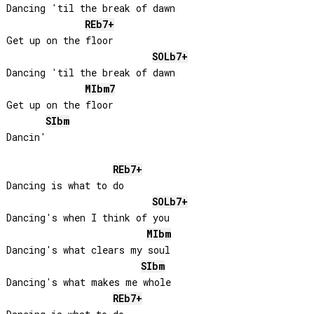
Dancing 'til the break of dawn

REb
7+
Get up on the floor

SOLb
7+
Dancing 'til the break of dawn

MIb
m7
Get up on the floor

SIb
m
Dancin'

REb
7+
Dancing is what to do

SOLb
7+
Dancing's when I think of you

MIb
m
Dancing's what clears my soul

SIb
m
Dancing's what makes me whole

REb
7+