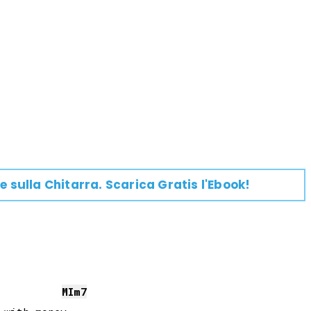
e su
lla
Chitarra
. Scarica Gratis l'Ebook!
MI
m7