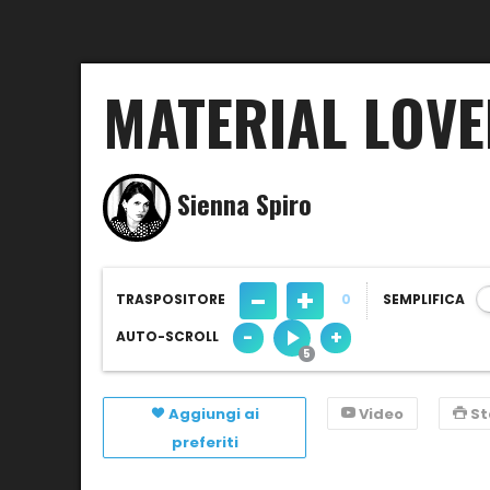
MATERIAL LOV
Sienna Spiro
-
+
TRASPOSITORE
0
SEMPLIFICA
-
+
AUTO-SCROLL
Aggiungi ai
Video
S
preferiti