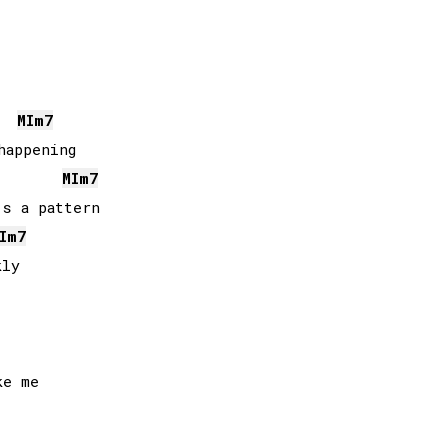
MI
m7
appening

MI
m7
s a pattern

I
m7
ly
