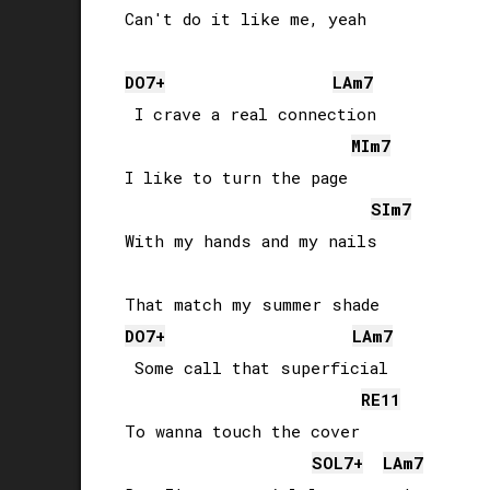
DO
7+
LA
m7
 I crave a real connection

MI
m7
I like to turn the page

SI
m7
With my hands and my nails

DO
7+
LA
m7
 Some call that superficial

RE
11
To wanna touch the cover

SOL
7+
LA
m7