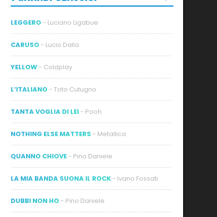
LEGGERO
- Luciano Ligabue
CARUSO
- Lucio Dalla
YELLOW
- Coldplay
L’ITALIANO
- Toto Cutugno
TANTA VOGLIA DI LEI
- Pooh
NOTHING ELSE MATTERS
- Metallica
QUANNO CHIOVE
- Pino Daniele
LA MIA BANDA SUONA IL ROCK
- Ivano Fossati
DUBBI NON HO
- Pino Daniele