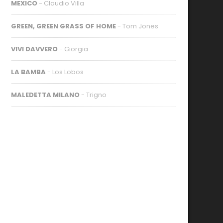
MEXICO
- Claudio Villa
GREEN, GREEN GRASS OF HOME
- Tom Jones
VIVI DAVVERO
- Giorgia
LA BAMBA
- Los Lobos
MALEDETTA MILANO
- Trigno