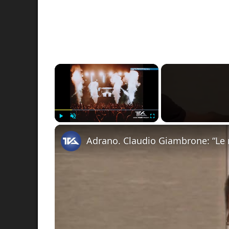
×
Play
Unmute
Fullscreen