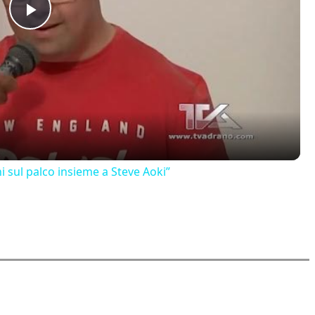
Play
Video
 sul palco insieme a Steve Aoki”