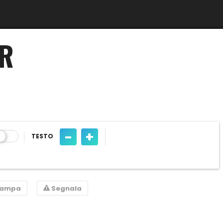
ER
-
+
TESTO
tampa
Segnala