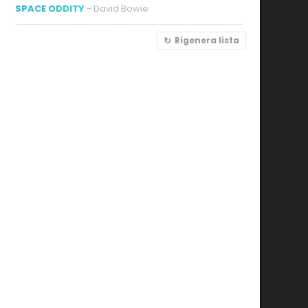
SPACE ODDITY
- David Bowie
Rigenera lista