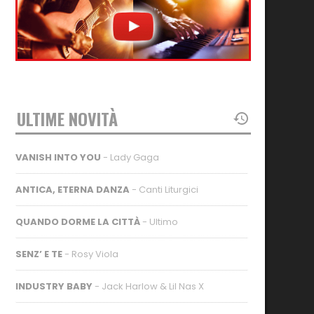
ULTIME NOVITÀ
VANISH INTO YOU
- Lady Gaga
ANTICA, ETERNA DANZA
- Canti Liturgici
QUANDO DORME LA CITTÀ
- Ultimo
SENZ’ E TE
- Rosy Viola
INDUSTRY BABY
- Jack Harlow & Lil Nas X