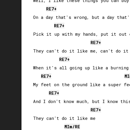
Well, I like these things you can buy 
RE
7+
On a day that's wrong, but a day that'
RE
7+
Pick it up with my hands, put it out o
RE
7+
They can't do it like me, can't do it 
RE
7+
When it's all going up like a burning 
RE
7+
MI
My feet on the ground like a super fee
RE
7+
And I don't know much, but I know this
RE
7+
They can't do it like me

MI
m/
RE