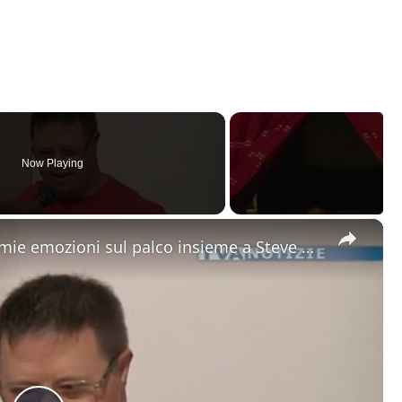
Now Playing
×
Adrano. Claudio Giambrone: “Le mie emozioni sul palco insieme a Steve Aoki”