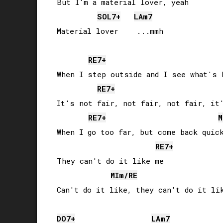
But I'm a material lover, yeah

SOL
7+
LA
m7
RE
7+
When I step outside and I see what's h
RE
7+
It's not fair, not fair, not fair, it'
RE
7+
M
When I go too far, but come back quick
RE
7+
They can't do it like me

MI
m/
RE
DO
7+
LA
m7