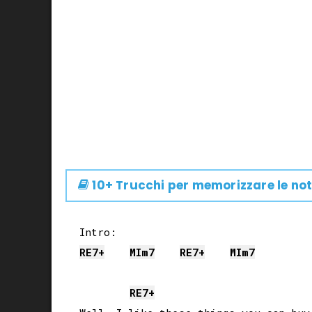
10+ Trucchi per memorizzare le not
RE
7+
MI
m7
RE
7+
MI
m7
RE
7+