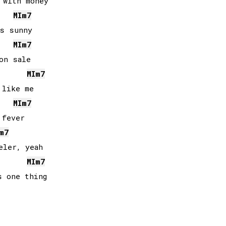
with money

MI
m7
s sunny

MI
m7
n sale

MI
m7
like me

MI
m7
fever

m7
ler, yeah

MI
m7
 one thing
