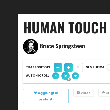
HUMAN TOUCH
Bruce Springsteen
-
+
TRASPOSITORE
0
SEMPLIFICA
-
+
AUTO-SCROLL
Aggiungi ai
Video
S
preferiti