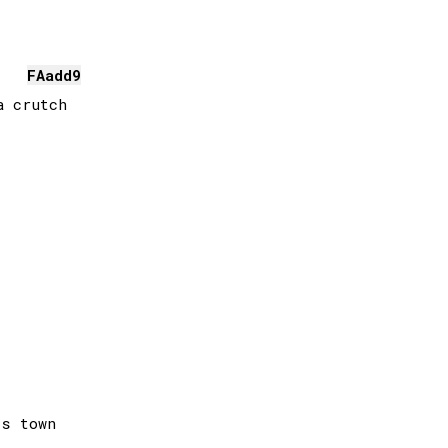
FA
add9
 crutch
