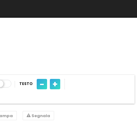
-
+
TESTO
tampa
Segnala