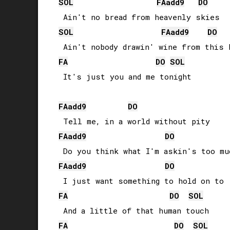
SOL
FA
add9
DO
SOL
FA
add9
DO
FA
DO
SOL
 It's just you and me tonight

FA
add9
DO
FA
add9
DO
FA
add9
DO
FA
DO
SOL
FA
DO
SOL