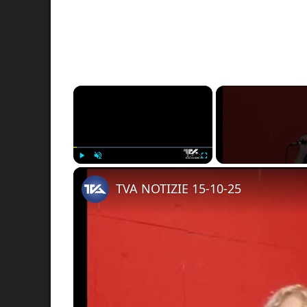
×
Play
Unmute
Fullscreen
TVA NOTIZIE 15-10-25