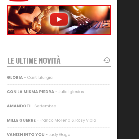
LE ULTIME NOVITÀ
GLORIA
- Canti Liturgici
CON LA MISMA PIEDRA
- Julio Iglesias
AMANDOTI
- Settembre
MILLE GUERRE
- Franco Moreno & Rosy Viola
VANISH INTO YOU
- Lady Gaga