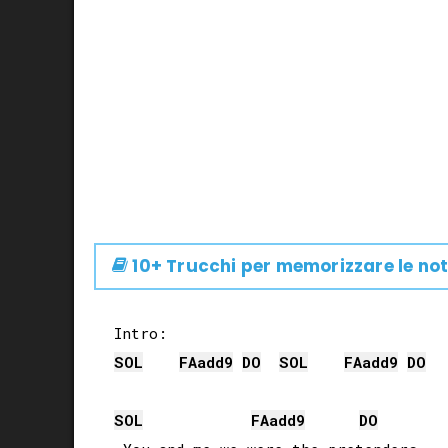
10+ Trucchi per memorizzare le not
SOL
FA
add9
DO
SOL
FA
add9
DO
SOL
FA
add9
DO