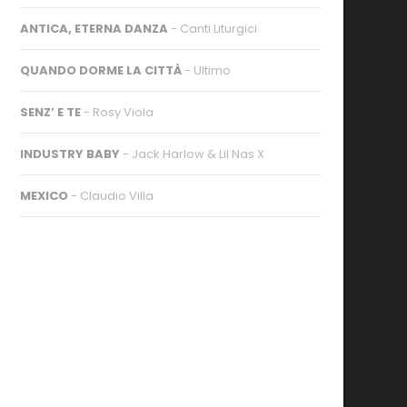
ANTICA, ETERNA DANZA
- Canti Liturgici
QUANDO DORME LA CITTÀ
- Ultimo
SENZ’ E TE
- Rosy Viola
INDUSTRY BABY
- Jack Harlow & Lil Nas X
MEXICO
- Claudio Villa