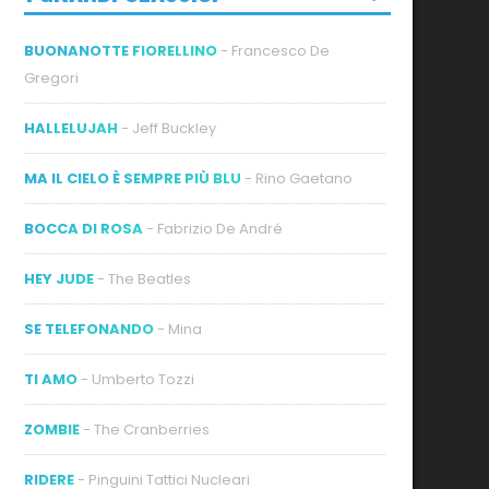
BUONANOTTE FIORELLINO
- Francesco De
Gregori
HALLELUJAH
- Jeff Buckley
MA IL CIELO È SEMPRE PIÙ BLU
- Rino Gaetano
BOCCA DI ROSA
- Fabrizio De André
HEY JUDE
- The Beatles
SE TELEFONANDO
- Mina
TI AMO
- Umberto Tozzi
ZOMBIE
- The Cranberries
RIDERE
- Pinguini Tattici Nucleari