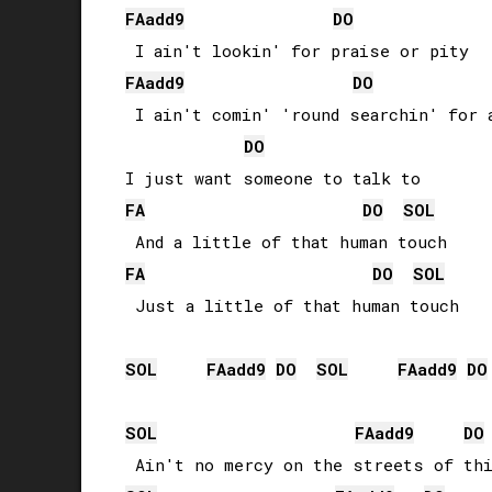
FA
add9
DO
FA
add9
DO
 I ain't comin' 'round searchin' for a
DO
FA
DO
SOL
FA
DO
SOL
 Just a little of that human touch

SOL
FA
add9
DO
SOL
FA
add9
DO
SOL
FA
add9
DO