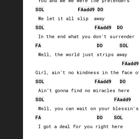
SOL
FA
add9
DO
SOL
FA
add9
DO
FA
DO
SOL
 Well, the world just strips away

FA
add9
SOL
FA
add9
DO
SOL
FA
add9
FA
DO
SOL
 I got a deal for you right here
