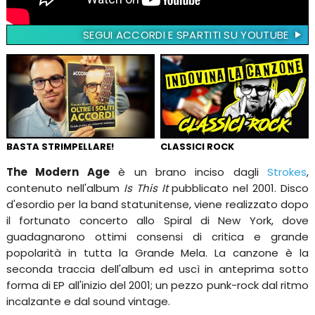
SEGUI ACCORDI E SPARTITI SU YOUTUBE
BASTA STRIMPELLARE!
CLASSICI ROCK
The Modern Age
è un brano inciso dagli
Strokes
,
contenuto nell'album
Is This It
pubblicato nel 2001. Disco
d'esordio per la band statunitense, viene realizzato dopo
il fortunato concerto allo Spiral di New York, dove
guadagnarono ottimi consensi di critica e grande
popolarità in tutta la Grande Mela. La canzone è la
seconda traccia dell'album ed uscì in anteprima sotto
forma di EP all'inizio del 2001; un pezzo punk-rock dal ritmo
incalzante e dal sound vintage.