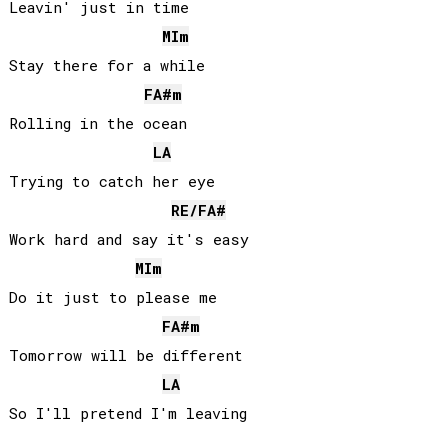
Leavin' just in time

MI
m
Stay there for a while

FA#
m
Rolling in the ocean

LA
Trying to catch her eye

RE
/
FA#
Work hard and say it's easy

MI
m
Do it just to please me

FA#
m
Tomorrow will be different

LA
So I'll pretend I'm leaving
