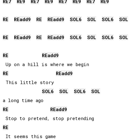
RE
7
RE
9
RE
7
RE
9
RE
7
RE
9
RE
7
RE
9
RE
RE
add9
RE
RE
add9
SOL
6
SOL
SOL
6
SOL
RE
RE
add9
RE
RE
add9
SOL
6
SOL
SOL
6
SOL
RE
RE
add9
RE
RE
add9
 This little story 

SOL
6
SOL
SOL
6
SOL
RE
RE
add9
RE
 It seems this game 
