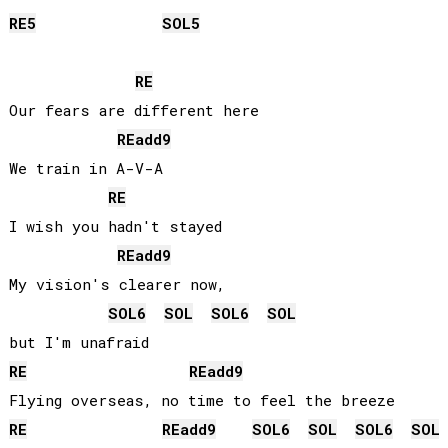
RE
5
SOL
5
RE
Our fears are different here

RE
add9
We train in A-V-A

RE
I wish you hadn't stayed

RE
add9
My vision's clearer now, 

SOL
6
SOL
SOL
6
SOL
RE
RE
add9
RE
RE
add9
SOL
6
SOL
SOL
6
SOL