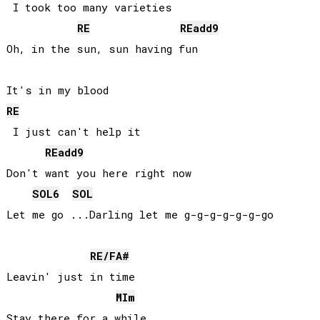
 I took too many varieties

RE
RE
add9
Oh, in the sun, sun having fun

RE
 I just can't help it

RE
add9
Don't want you here right now

SOL
6
SOL
Let me go ...Darling let me g-g-g-g-g-g-go

RE
/
FA#
Leavin' just in time

MI
m
Stay there for a while
