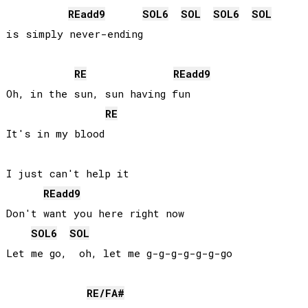
RE
add9
SOL
6
SOL
SOL
6
SOL
is simply never-ending

RE
RE
add9
Oh, in the sun, sun having fun

RE
It's in my blood

I just can't help it

RE
add9
Don't want you here right now

SOL
6
SOL
Let me go,  oh, let me g-g-g-g-g-g-go

RE
/
FA#