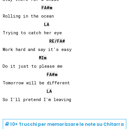
FA#
m
Rolling in the ocean

LA
Trying to catch her eye

RE
/
FA#
Work hard and say it's easy

MI
m
Do it just to please me

FA#
m
Tomorrow will be different

LA
10+ Trucchi per memorizzare le note su
Chitarra