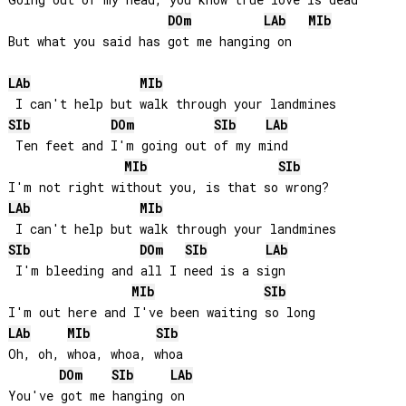
Going out of my head, you know true love is dead

DO
m
LAb
MIb
But what you said has got me hanging on

LAb
MIb
SIb
DO
m
SIb
LAb
 Ten feet and I'm going out of my mind

MIb
SIb
LAb
MIb
SIb
DO
m
SIb
LAb
 I'm bleeding and all I need is a sign

MIb
SIb
LAb
MIb
SIb
Oh, oh, whoa, whoa, whoa

DO
m
SIb
LAb
You've got me hanging on
