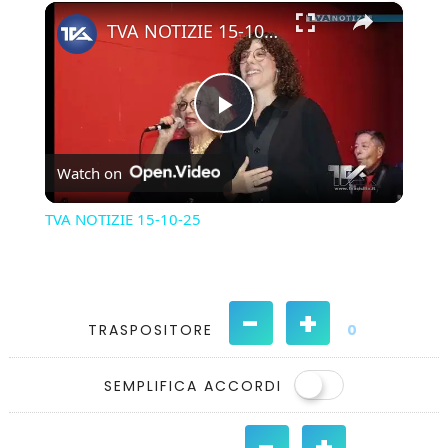
×
Play
Unmute
Fullscreen
TVA NOTIZIE 15-10-25
Play
Watch on
Video
TVA NOTIZIE 15-10-25
-
+
TRASPOSITORE
0
SEMPLIFICA ACCORDI
-
+