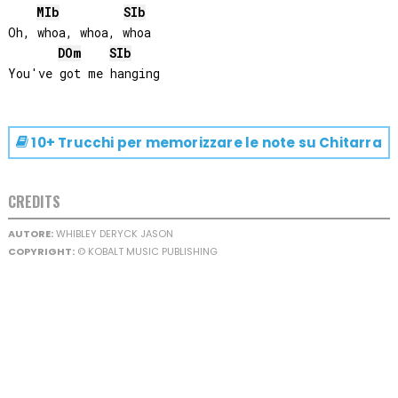
MIb
SIb
Oh, whoa, whoa, whoa

DO
m
SIb
10+ Trucchi per memorizzare le note su
Chitarra
CREDITS
AUTORE:
WHIBLEY DERYCK JASON
COPYRIGHT:
© KOBALT MUSIC PUBLISHING