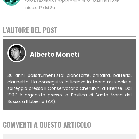
come secondo singolo dall'album Does This Look
Infected? dei Su...
L'AUTORE DEL POST
Alberto Moneti
36 anni, polistrumentista: pianoforte, chitarra, batteria,
clarinetto. Ha conseguito la licenza in teoria musicale e
solfeggio presso il Conservatorio Cherubini di Firenze. Dal
1997 è organista presso la Basilica di Santa Maria del
Sasso, a Bibbiena (AR).
COMMENTI A QUESTO ARTICOLO