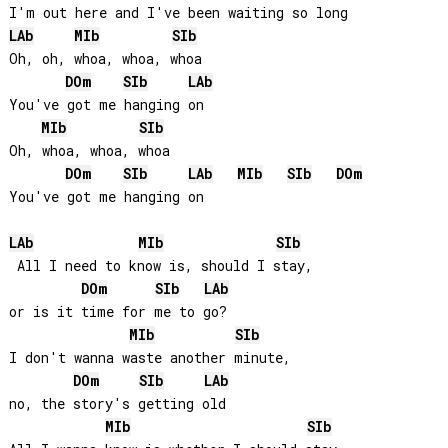
LAb
MIb
SIb
Oh, oh, whoa, whoa, whoa

DO
m
SIb
LAb
You've got me hanging on

MIb
SIb
Oh, whoa, whoa, whoa

DO
m
SIb
LAb
MIb
SIb
DO
m
You've got me hanging on

LAb
MIb
SIb
 All I need to know is, should I stay, 

DO
m
SIb
LAb
or is it time for me to go?

MIb
SIb
I don't wanna waste another minute, 

DO
m
SIb
LAb
no, the story's getting old

MIb
SIb