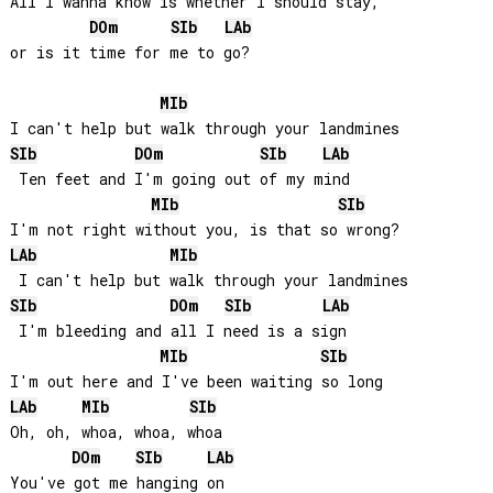
All I wanna know is whether I should stay, 

DO
m
SIb
LAb
or is it time for me to go?

MIb
SIb
DO
m
SIb
LAb
 Ten feet and I'm going out of my mind

MIb
SIb
LAb
MIb
SIb
DO
m
SIb
LAb
 I'm bleeding and all I need is a sign

MIb
SIb
LAb
MIb
SIb
Oh, oh, whoa, whoa, whoa

DO
m
SIb
LAb
You've got me hanging on
