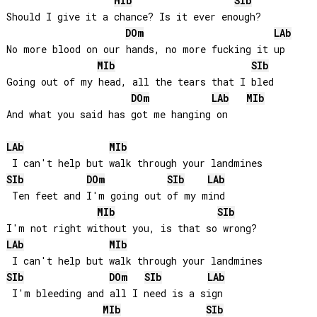
MIb
SIb
Should I give it a chance? Is it ever enough?

DO
m
LAb
No more blood on our hands, no more fucking it up

MIb
SIb
Going out of my head, all the tears that I bled

DO
m
LAb
MIb
And what you said has got me hanging on

LAb
MIb
SIb
DO
m
SIb
LAb
 Ten feet and I'm going out of my mind

MIb
SIb
LAb
MIb
SIb
DO
m
SIb
LAb
 I'm bleeding and all I need is a sign

MIb
SIb