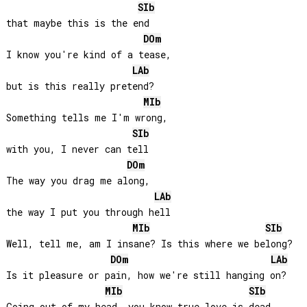
SIb
that maybe this is the end

DO
m
I know you're kind of a tease, 

LAb
but is this really pretend?

MIb
Something tells me I'm wrong, 

SIb
with you, I never can tell

DO
m
The way you drag me along, 

LAb
the way I put you through hell

MIb
SIb
Well, tell me, am I insane? Is this where we belong?

DO
m
LAb
Is it pleasure or pain, how we're still hanging on?

MIb
SIb