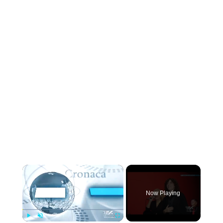
×
Now Playing