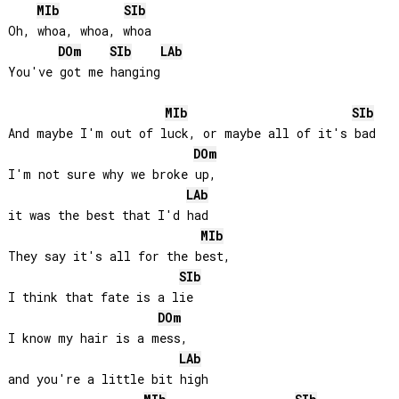
MIb
SIb
Oh, whoa, whoa, whoa

DO
m
SIb
LAb
You've got me hanging

MIb
SIb
And maybe I'm out of luck, or maybe all of it's bad

DO
m
I'm not sure why we broke up, 

LAb
it was the best that I'd had

MIb
They say it's all for the best, 

SIb
I think that fate is a lie

DO
m
I know my hair is a mess,

LAb
and you're a little bit high
