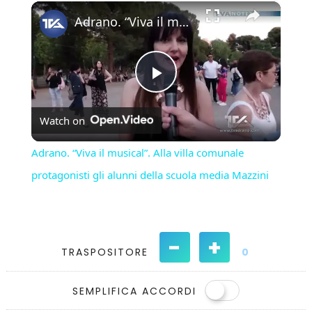
×
Play
Unmute
Fullscreen
Adrano. “Viva il musical”. Alla villa comunale protagonisti gli alunni della scuola media Mazzini
Play
Watch on
Video
Adrano. “Viva il musical”. Alla villa comunale
protagonisti gli alunni della scuola media Mazzini
-
+
TRASPOSITORE
0
SEMPLIFICA ACCORDI