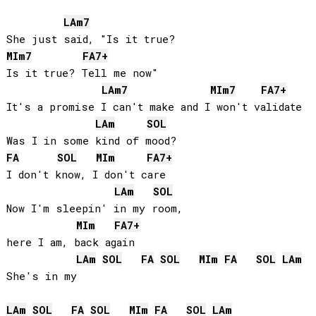
LA
m7
MI
m7
FA
7+
Is it true? Tell me now"

LA
m7
MI
m7
FA
7+
It's a promise I can't make and I won't validate

LA
m
SOL
FA
SOL
MI
m
FA
7+
I don't know, I don't care

LA
m
SOL
Now I'm sleepin' in my room, 

MI
m
FA
7+
here I am, back again

LA
m
SOL
FA
SOL
MI
m
FA
SOL
LA
m
She's in my

LA
m
SOL
FA
SOL
MI
m
FA
SOL
LA
m