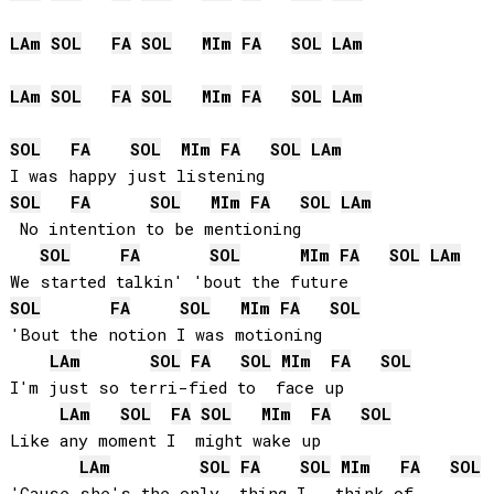
LA
m
SOL
FA
SOL
MI
m
FA
SOL
LA
m
LA
m
SOL
FA
SOL
MI
m
FA
SOL
LA
m
SOL
FA
SOL
MI
m
FA
SOL
LA
m
SOL
FA
SOL
MI
m
FA
SOL
LA
m
 No intention to be mentioning

SOL
FA
SOL
MI
m
FA
SOL
LA
m
SOL
FA
SOL
MI
m
FA
SOL
'Bout the notion I was motioning

LA
m
SOL
FA
SOL
MI
m
FA
SOL
I'm just so terri-fied to  face up

LA
m
SOL
FA
SOL
MI
m
FA
SOL
Like any moment I  might wake up

LA
m
SOL
FA
SOL
MI
m
FA
SOL
'Cause she's the only  thing I   think of
