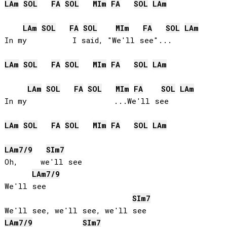
LA
m
SOL
FA
SOL
MI
m
FA
SOL
LA
m
LA
m
SOL
FA
SOL
MI
m
FA
SOL
LA
m
In my          I said, "We'll see"...

LA
m
SOL
FA
SOL
MI
m
FA
SOL
LA
m
LA
m
SOL
FA
SOL
MI
m
FA
SOL
LA
m
In my                   ...We'll see

LA
m
SOL
FA
SOL
MI
m
FA
SOL
LA
m
LA
m7/9
SI
m7
Oh,     we'll see

LA
m7/9
We'll see

SI
m7
LA
m7/9
SI
m7