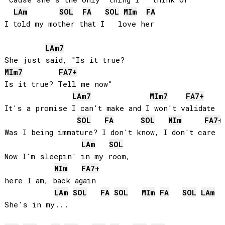
LA
m
SOL
FA
SOL
MI
m
FA
I told my mother that I   love her

LA
m7
MI
m7
FA
7+
Is it true? Tell me now"

LA
m7
MI
m7
FA
7+
It's a promise I can't make and I won't validate

SOL
FA
SOL
MI
m
FA
7+
Was I being immature? I don't know, I don't care

LA
m
SOL
Now I'm sleepin' in my room, 

MI
m
FA
7+
here I am, back again

LA
m
SOL
FA
SOL
MI
m
FA
SOL
LA
m
She's in my...
