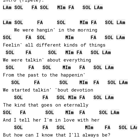
LA
m
SOL
FA
SOL
MI
m
FA
SOL
LA
m
LA
m
SOL
FA
SOL
MI
m
FA
SOL
LA
m
SOL
FA
SOL
MI
m
FA
SOL
LA
m
Feelin' all different kinds of things

SOL
FA
SOL
MI
m
FA
SOL
LA
m
We were talkin' about everything

SOL
FA
SOL
MI
m
FA
SOL
LA
m
From the past to the happenin'

SOL
FA
SOL
MI
m
FA
SOL
LA
m
We started talkin' 'bout devotion

SOL
FA
SOL
MI
m
FA
SOL
LA
m
SOL
FA
SOL
MI
m
FA
SOL
LA
m
And I tell her I'm in love with her

SOL
FA
SOL
MI
m
FA
SOL
LA
m
But how can I know that I'll always be?
