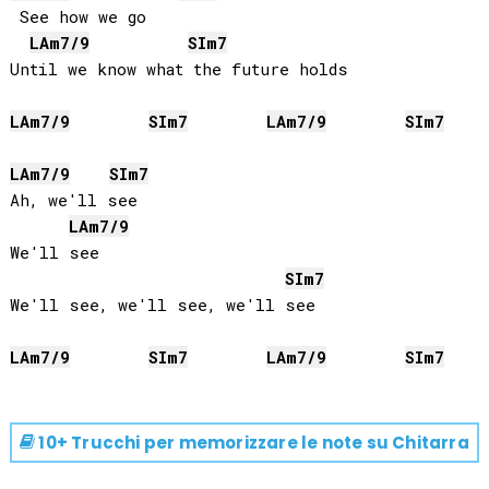
 See how we go

LA
m7/9
SI
m7
Until we know what the future holds

LA
m7/9
SI
m7
LA
m7/9
SI
m7
LA
m7/9
SI
m7
Ah, we'll see

LA
m7/9
We'll see

SI
m7
We'll see, we'll see, we'll see

LA
m7/9
SI
m7
LA
m7/9
SI
m7
10+ Trucchi per memorizzare le note su
Chitarra