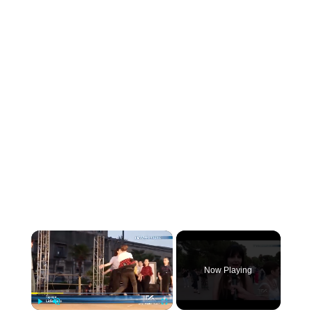
×
Now Playing