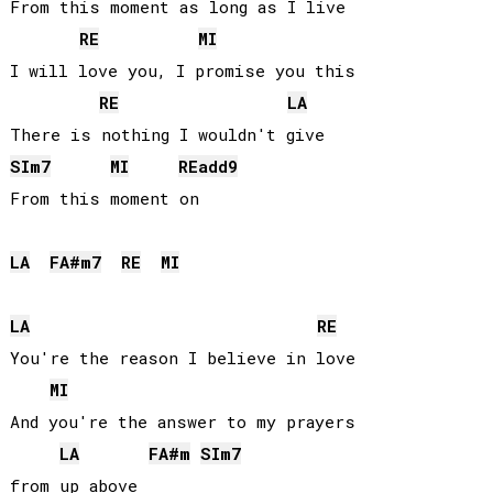
From this moment as long as I live

RE
MI
I will love you, I promise you this

RE
LA
SI
m7
MI
RE
add9
From this moment on

LA
FA#
m7
RE
MI
LA
RE
You're the reason I believe in love

MI
And you're the answer to my prayers

LA
FA#
m
SI
m7