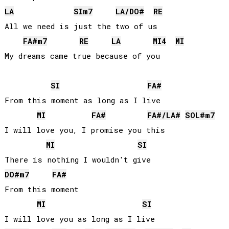
LA
SI
m7
LA
/
DO#
RE
All we need is just the two of us

FA#
m7
RE
LA
MI
4
MI
SI
FA#
From this moment as long as I live

MI
FA#
FA#
/
LA#
SOL#
m7
I will love you, I promise you this

MI
SI
DO#
m7
FA#
From this moment

MI
SI