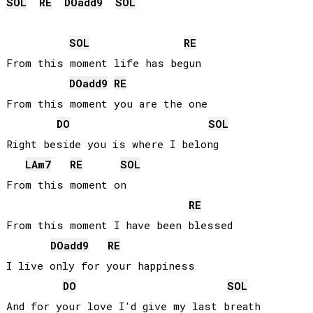
SOL
RE
DO
add9
SOL
SOL
RE
From this moment life has begun

DO
add9
RE
From this moment you are the one

DO
SOL
Right beside you is where I belong

LA
m7
RE
SOL
From this moment on

RE
From this moment I have been blessed

DO
add9
RE
I live only for your happiness

DO
SOL