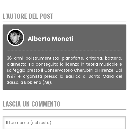
L'AUTORE DEL POST
Alberto Moneti
36 anni, polistrumentista: pianoforte, chitarra, batteria,
clarinetto. Ha conseguito la licenza in teoria musicale e
solfeggio presso il Conservatorio Cherubini di Firenze. Dal
1997 è organista presso la Basilica di Santa Maria del
Sasso, a Bibbiena (AR).
LASCIA UN COMMENTO