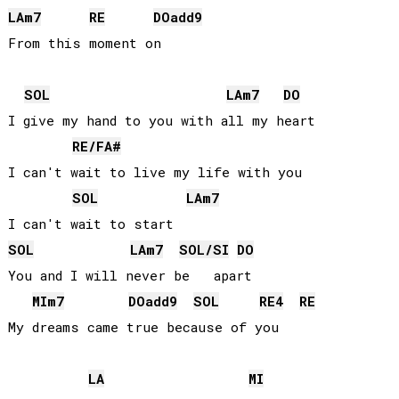
LA
m7
RE
DO
add9
From this moment on

SOL
LA
m7
DO
I give my hand to you with all my heart

RE
/
FA#
I can't wait to live my life with you

SOL
LA
m7
SOL
LA
m7
SOL
/
SI
DO
You and I will never be   apart

MI
m7
DO
add9
SOL
RE
4
RE
LA
MI