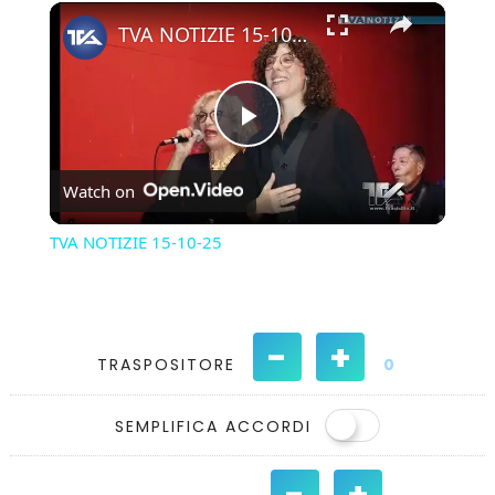
×
Play
Unmute
Fullscreen
TVA NOTIZIE 15-10-25
Play
Watch on
Video
TVA NOTIZIE 15-10-25
-
+
TRASPOSITORE
0
SEMPLIFICA ACCORDI
-
+