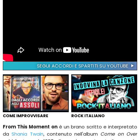
SEGUI ACCORDI E SPARTITI SU YOUTUBE
COME IMPROVVISARE
ROCK ITALIANO
From This Moment on
è un brano scritto e interpretato
da
Shania Twain
, contenuto nell'album
Come on Over