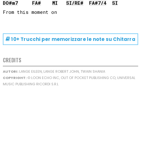
DO#
m7
FA#
MI
SI
/
RE#
FA#
7/4
SI
10+ Trucchi per memorizzare le note su
Chitarra
CREDITS
AUTORI:
LANGE EILEEN, LANGE ROBERT JOHN, TWAIN SHANIA
COPYRIGHT:
© LOON ECHO INC, OUT OF POCKET PUBLISHING CO, UNIVERSAL
MUSIC PUBLISHING RICORDI S.R.L