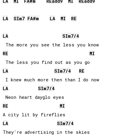
LA
MI
FA#
m
RE
add9
MI
RE
add9
LA
SI
m7
FA#
m
LA
MI
RE
LA
SI
m7/4
RE
MI
LA
SI
m7/4
RE
LA
SI
m7/4
RE
MI
LA
SI
m7/4
They're advertising in the skies
