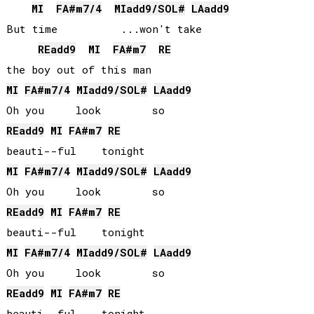
MI
FA#
m7/4
MI
add9/
SOL#
LA
add9
But time          ...won't take

RE
add9
MI
FA#
m7
RE
MI
FA#
m7/4
MI
add9/
SOL#
LA
add9
RE
add9
MI
FA#
m7
RE
MI
FA#
m7/4
MI
add9/
SOL#
LA
add9
RE
add9
MI
FA#
m7
RE
MI
FA#
m7/4
MI
add9/
SOL#
LA
add9
RE
add9
MI
FA#
m7
RE
beauti--ful    tonight
