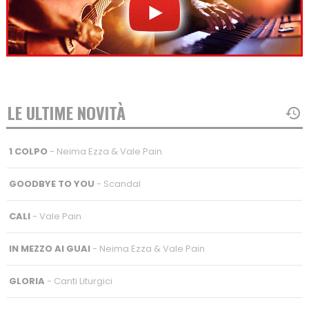
LE ULTIME NOVITÀ
1 COLPO
- Neima Ezza & Vale Pain
GOODBYE TO YOU
- Scandal
CALI
- Vale Pain
IN MEZZO AI GUAI
- Neima Ezza & Vale Pain
GLORIA
- Canti Liturgici