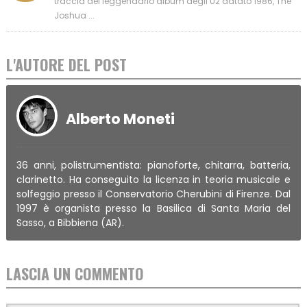
traccia del leggendario album degli U2 datato 1986, The
Joshua ...
L'AUTORE DEL POST
Alberto Moneti
36 anni, polistrumentista: pianoforte, chitarra, batteria,
clarinetto. Ha conseguito la licenza in teoria musicale e
solfeggio presso il Conservatorio Cherubini di Firenze. Dal
1997 è organista presso la Basilica di Santa Maria del
Sasso, a Bibbiena (AR).
LASCIA UN COMMENTO