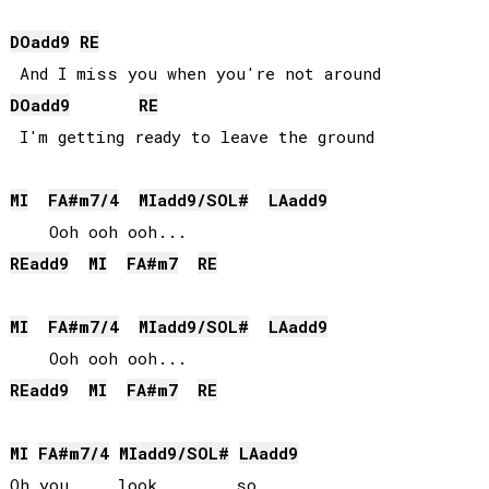
DO
add9
RE
DO
add9
RE
 I'm getting ready to leave the ground

MI
FA#
m7/4
MI
add9/
SOL#
LA
add9
RE
add9
MI
FA#
m7
RE
MI
FA#
m7/4
MI
add9/
SOL#
LA
add9
RE
add9
MI
FA#
m7
RE
MI
FA#
m7/4
MI
add9/
SOL#
LA
add9