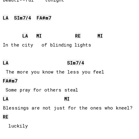
LA
SI
m7/4
FA#
m7
LA
MI
RE
MI
In the city   of blinding lights

LA
SI
m7/4
FA#
m7
LA
MI
RE
  luckily
