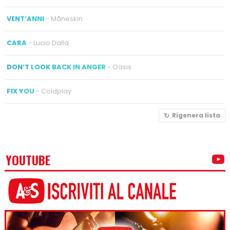
VENT’ANNI
- Måneskin
CARA
- Lucio Dalla
DON’T LOOK BACK IN ANGER
- Oasis
FIX YOU
- Coldplay
Rigenera lista
YOUTUBE