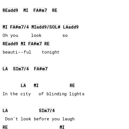
RE
add9
MI
FA#
m7
RE
MI
FA#
m7/4
MI
add9/
SOL#
LA
add9
RE
add9
MI
FA#
m7
RE
beauti--ful    tonight

LA
SI
m7/4
FA#
m7
LA
MI
RE
In the city   of blinding lights 

LA
SI
m7/4
RE
MI