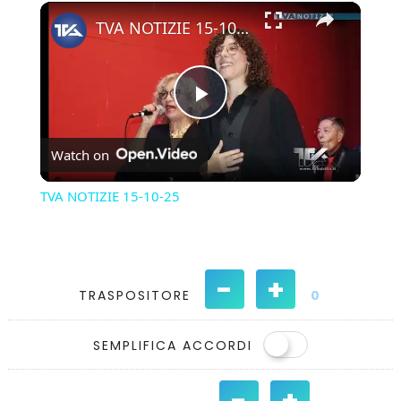
×
Play
Unmute
Fullscreen
TVA NOTIZIE 15-10-25
Play
Watch on
Video
TVA NOTIZIE 15-10-25
-
+
TRASPOSITORE
0
SEMPLIFICA ACCORDI
-
+