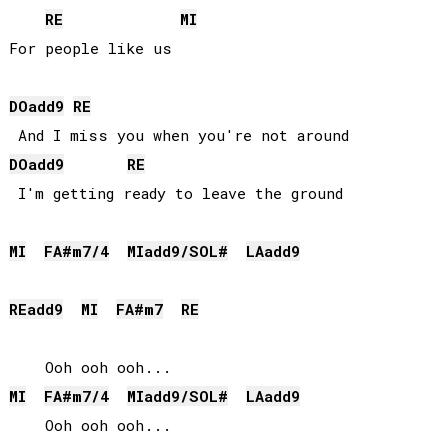
RE
MI
For people like us 

DO
add9
RE
DO
add9
RE
 I'm getting ready to leave the ground

MI
FA#
m7/4
MI
add9/
SOL#
LA
add9
RE
add9
MI
FA#
m7
RE
MI
FA#
m7/4
MI
add9/
SOL#
LA
add9
    Ooh ooh ooh...
