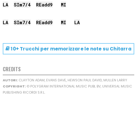
LA
SI
m7/4
RE
add9
MI
LA
SI
m7/4
RE
add9
MI
LA
10+ Trucchi per memorizzare le note su
Chitarra
CREDITS
AUTORI:
CLAYTON ADAM, EVANS DAVE, HEWSON PAUL DAVID, MULLEN LARRY
COPYRIGHT:
© POLYGRAM INTERNATIONAL MUSIC PUBL BV, UNIVERSAL MUSIC
PUBLISHING RICORDI S.R.L.