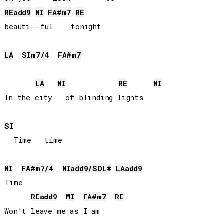
RE
add9
MI
FA#
m7
RE
beauti--ful    tonight

LA
SI
m7/4
FA#
m7
LA
MI
RE
MI
In the city   of blinding lights 

SI
  Time   time

MI
FA#
m7/4
MI
add9/
SOL#
LA
add9
Time

RE
add9
MI
FA#
m7
RE
Won't leave me as I am
