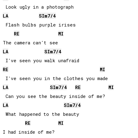
LA
SI
m7/4
 Flash bulbs purple irises

RE
MI
LA
SI
m7/4
RE
MI
LA
SI
m7/4
RE
MI
LA
SI
m7/4
 What happened to the beauty

RE
MI
I had inside of me?
