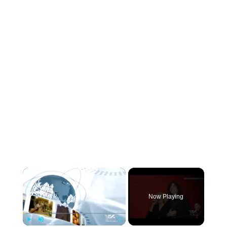
×
Now Playing