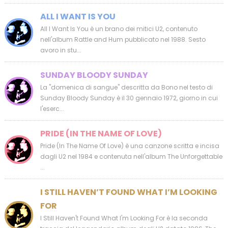
ALL I WANT IS YOU
All I Want Is You è un brano dei mitici U2, contenuto
nell'album Rattle and Hum pubblicato nel 1988. Sesto
avoro in stu...
SUNDAY BLOODY SUNDAY
La "domenica di sangue" descritta da Bono nel testo di
Sunday Bloody Sunday è il 30 gennaio 1972, giorno in cui
l'eserc...
PRIDE (IN THE NAME OF LOVE)
Pride (In The Name Of Love) è una canzone scritta e incisa
dagli U2 nel 1984 e contenuta nell'album The Unforgettable
...
I STILL HAVEN’T FOUND WHAT I’M LOOKING
FOR
I Still Haven't Found What I'm Looking For è la seconda