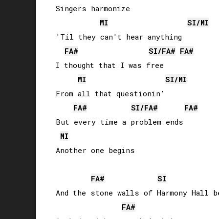
Singers harmonize

MI
SI
/
MI
'Til they can't hear anything

FA#
SI
/
FA#
FA#
I thought that I was free

MI
SI
/
MI
From all that questionin'

FA#
SI
/
FA#
FA#
But every time a problem ends

MI
Another one begins

FA#
SI
And the stone walls of Harmony Hall b
FA#