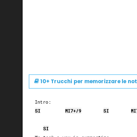
10+ Trucchi per memorizzare le not
SI
MI
7+/9
SI
MI
SI