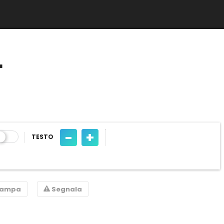
L
-
+
TESTO
tampa
Segnala