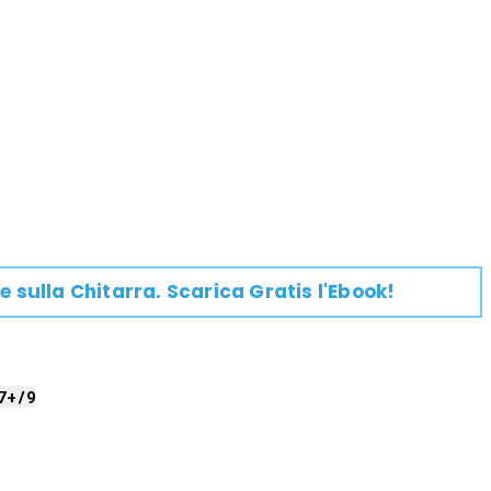
e su
lla
Chitarra
. Scarica Gratis l'Ebook!
7+/9