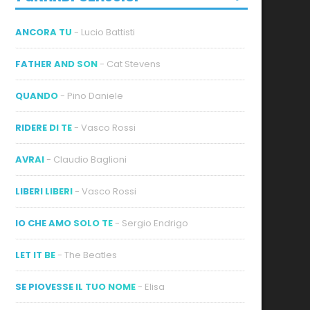
ANCORA TU
- Lucio Battisti
FATHER AND SON
- Cat Stevens
QUANDO
- Pino Daniele
RIDERE DI TE
- Vasco Rossi
AVRAI
- Claudio Baglioni
LIBERI LIBERI
- Vasco Rossi
IO CHE AMO SOLO TE
- Sergio Endrigo
LET IT BE
- The Beatles
SE PIOVESSE IL TUO NOME
- Elisa