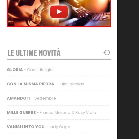
LE ULTIME NOVITÀ
GLORIA
- Canti Liturgici
CON LA MISMA PIEDRA
- Julio Iglesias
AMANDOTI
- Settembre
MILLE GUERRE
- Franco Moreno & Rosy Viola
VANISH INTO YOU
- Lady Gaga