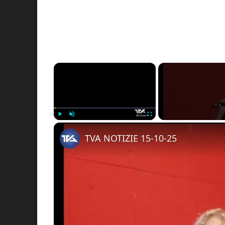
×
Play
Unmute
Fullscreen
TVA NOTIZIE 15-10-25