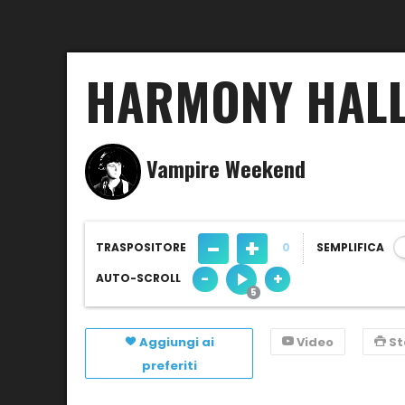
HARMONY HAL
Vampire Weekend
-
+
TRASPOSITORE
0
SEMPLIFICA
-
+
AUTO-SCROLL
Aggiungi ai
Video
S
preferiti