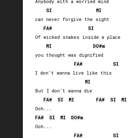
Anybody with a worried mind 

SI
MI
can never forgive the sight

FA#
SI
Of wicked snakes inside a place 

MI
DO#
m
you thought was dignified

FA#
SI
I don't wanna live like this

MI
But I don't wanna die

FA#
SI
MI
FA#
SI
MI
FA#
SI
MI
DO#
m
Ooh...

FA#
SI