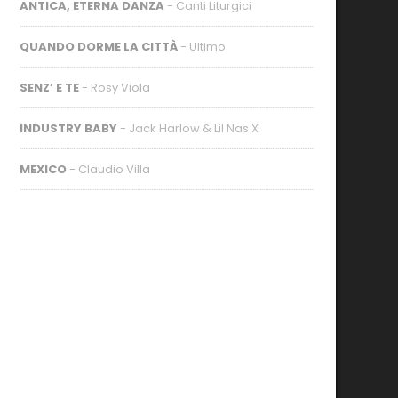
ANTICA, ETERNA DANZA
- Canti Liturgici
QUANDO DORME LA CITTÀ
- Ultimo
SENZ’ E TE
- Rosy Viola
INDUSTRY BABY
- Jack Harlow & Lil Nas X
MEXICO
- Claudio Villa