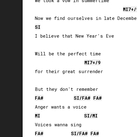
We took a vow in summertime

MI
7+/
SI
I believe that New Year's Eve

Will be the perfect time 

MI
7+/9
for their great surrender

FA#
SI
/
FA#
FA#
MI
SI
/
MI
FA#
SI
/
FA#
FA#