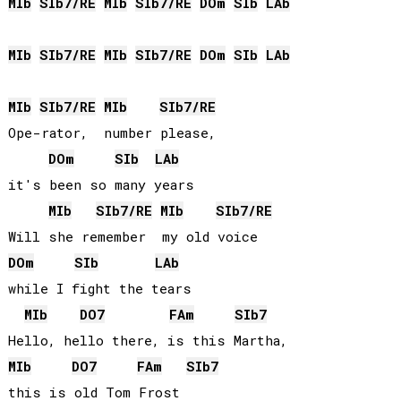
MIb
SIb
7/
RE
MIb
SIb
7/
RE
DO
m
SIb
LAb
MIb
SIb
7/
RE
MIb
SIb
7/
RE
DO
m
SIb
LAb
MIb
SIb
7/
RE
MIb
SIb
7/
RE
Ope-rator,  number please, 

DO
m
SIb
LAb
it's been so many years

MIb
SIb
7/
RE
MIb
SIb
7/
RE
DO
m
SIb
LAb
while I fight the tears

MIb
DO
7
FA
m
SIb
7
MIb
DO
7
FA
m
SIb
7
this is old Tom Frost
