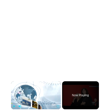
×
Now Playing