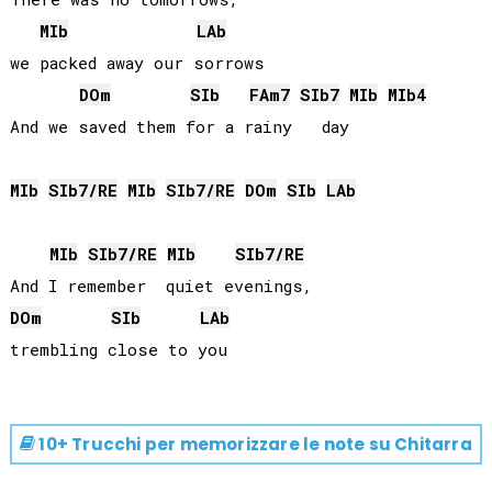
MIb
LAb
we packed away our sorrows

DO
m
SIb
FA
m7
SIb
7
MIb
MIb
4
And we saved them for a rainy   day

MIb
SIb
7/
RE
MIb
SIb
7/
RE
DO
m
SIb
LAb
MIb
SIb
7/
RE
MIb
SIb
7/
RE
DO
m
SIb
LAb
10+ Trucchi per memorizzare le note su
Chitarra