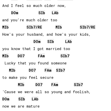
And I feel so much older now, 

DO
m
SIb
LAb
MIb
SIb
7/
RE
MIb
SIb
7/
RE
How's your husband, and how's your kids, 

DO
m
SIb
LAb
MIb
DO
7
FA
m
SIb
7
 Lucky that you found someone 

MIb
DO
7
FA
m
SIb
7
to make you feel secure

MIb
DO
7
FA
m
SIb
7
DO
m
SIb
LAb
now we are mature
