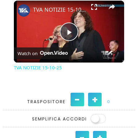
×
Play
Unmute
Fullscreen
TVA NOTIZIE 15-10-25
Play
Watch on
Video
TVA NOTIZIE 15-10-25
-
+
TRASPOSITORE
0
SEMPLIFICA ACCORDI
-
+