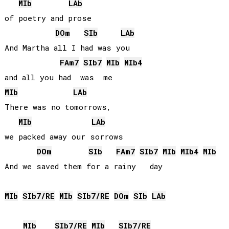
MIb
LAb
of poetry and prose

DO
m
SIb
LAb
And Martha all I had was you 

FA
m7
SIb
7
MIb
MIb
4
MIb
LAb
There was no tomorrows, 

MIb
LAb
we packed away our sorrows

DO
m
SIb
FA
m7
SIb
7
MIb
MIb
4
MIb
And we saved them for a rainy   day

MIb
SIb
7/
RE
MIb
SIb
7/
RE
DO
m
SIb
LAb
MIb
SIb
7/
RE
MIb
SIb
7/
RE