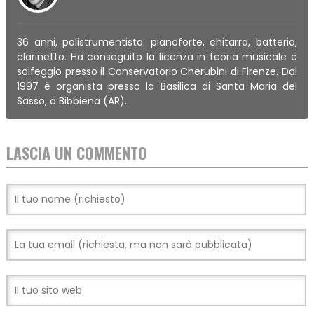
36 anni, polistrumentista: pianoforte, chitarra, batteria,
clarinetto. Ha conseguito la licenza in teoria musicale e
solfeggio presso il Conservatorio Cherubini di Firenze. Dal
1997 è organista presso la Basilica di Santa Maria del
Sasso, a Bibbiena (AR).
LASCIA UN COMMENTO