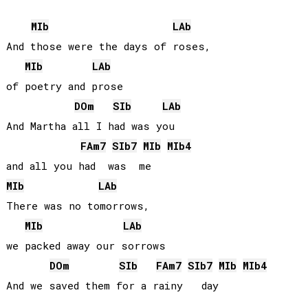
MIb
LAb
And those were the days of roses, 

MIb
LAb
of poetry and prose

DO
m
SIb
LAb
And Martha all I had was you 

FA
m7
SIb
7
MIb
MIb
4
MIb
LAb
There was no tomorrows, 

MIb
LAb
we packed away our sorrows

DO
m
SIb
FA
m7
SIb
7
MIb
MIb
4
And we saved them for a rainy   day
