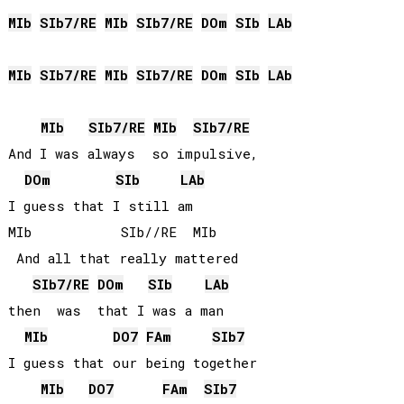
MIb
SIb
7/
RE
MIb
SIb
7/
RE
DO
m
SIb
LAb
MIb
SIb
7/
RE
MIb
SIb
7/
RE
DO
m
SIb
LAb
MIb
SIb
7/
RE
MIb
SIb
7/
RE
And I was always  so impulsive, 

DO
m
SIb
LAb
I guess that I still am

MIb           SIb//RE  MIb

 And all that really mattered 

SIb
7/
RE
DO
m
SIb
LAb
then  was  that I was a man

MIb
DO
7
FA
m
SIb
7
I guess that our being together 

MIb
DO
7
FA
m
SIb
7