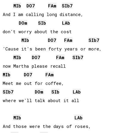
MIb
DO
7
FA
m
SIb
7
And I am calling long distance, 

DO
m
SIb
LAb
don't worry about the cost

MIb
DO
7
FA
m
SIb
7
'Cause it's been forty years or more, 

MIb
DO
7
FA
m
SIb
7
MIb
DO
7
FA
m
SIb
7
DO
m
SIb
LAb
where we'll talk about it all

MIb
LAb
And those were the days of roses, 
