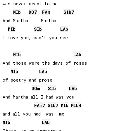
was never meant to be

MIb
DO
7
FA
m
SIb
7
And Martha,    Martha, 

MIb
SIb
LAb
I love you, can't you see

MIb
LAb
And those were the days of roses, 

MIb
LAb
of poetry and prose

DO
m
SIb
LAb
And Martha all I had was you 

FA
m7
SIb
7
MIb
MIb
4
MIb
LAb
There was no tomorrows, 
