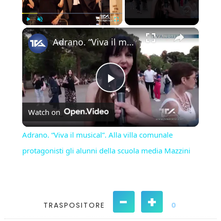
×
Play
Unmute
Fullscreen
Adrano. “Viva il musical”. Alla villa comunale protagonisti gli alunni della scuola media Mazzini
Play
Watch on
Video
Adrano. “Viva il musical”. Alla villa comunale
protagonisti gli alunni della scuola media Mazzini
-
+
TRASPOSITORE
0