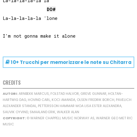
La-la-la-la-la la

DO#
La-la-la-la-la 'lone

10+ Trucchi per memorizzare le note su
Chitarra
CREDITS
AUTORI:
ARNBEKK MARCUS, FOLSTAD HALVOR, GREVE GUNNAR, HOLTAN-
HARTWIG DAG, HOVIND CARL, KOCI AMANDA, OLSEN FREDRIK BORCH, PAVELICH
ALEXANDER STANDAL, PETTERSSON HAMMAR MOA LISA ESTER ALEXANDRA,
SAUVIK OYVIND, SMAALAND ERIK, WALKER ALAN
COPYRIGHT:
© WARNER CHAPPELL MUSIC NORWAY AS, WARNER GEO MET RIC
MUSIC