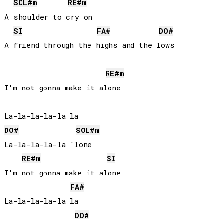
SOL#
m
RE#
m
A shoulder to cry on

SI
FA#
DO#
A friend through the highs and the lows

RE#
m
I'm not gonna make it alone

DO#
SOL#
m
La-la-la-la-la 'lone

RE#
m
SI
I'm not gonna make it alone

FA#
La-la-la-la-la la

DO#