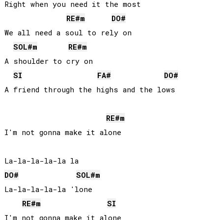
Right when you need it the most

RE#
m
DO#
We all need a soul to rely on

SOL#
m
RE#
m
A shoulder to cry on

SI
FA#
DO#
A friend through the highs and the lows

RE#
m
I'm not gonna make it alone

DO#
SOL#
m
La-la-la-la-la 'lone

RE#
m
SI
I'm not gonna make it alone
