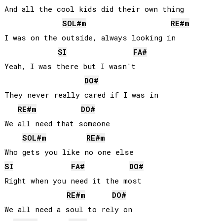
And all the cool kids did their own thing

SOL#
m
RE#
m
I was on the outside, always looking in

SI
FA#
Yeah, I was there but I wasn't

DO#
They never really cared if I was in

RE#
m
DO#
We all need that someone

SOL#
m
RE#
m
SI
FA#
DO#
Right when you need it the most

RE#
m
DO#
We all need a soul to rely on
