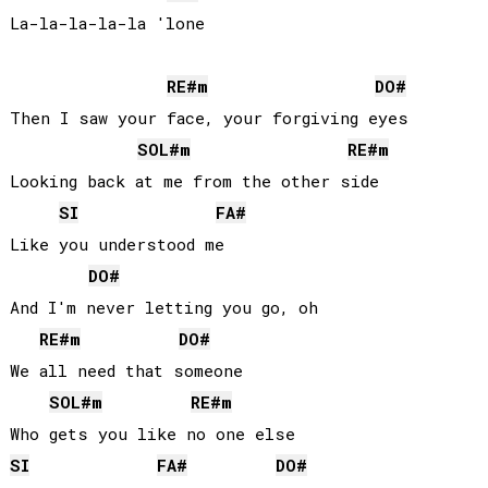
La-la-la-la-la 'lone

RE#
m
DO#
Then I saw your face, your forgiving eyes

SOL#
m
RE#
m
Looking back at me from the other side

SI
FA#
Like you understood me

DO#
And I'm never letting you go, oh

RE#
m
DO#
We all need that someone

SOL#
m
RE#
m
SI
FA#
DO#