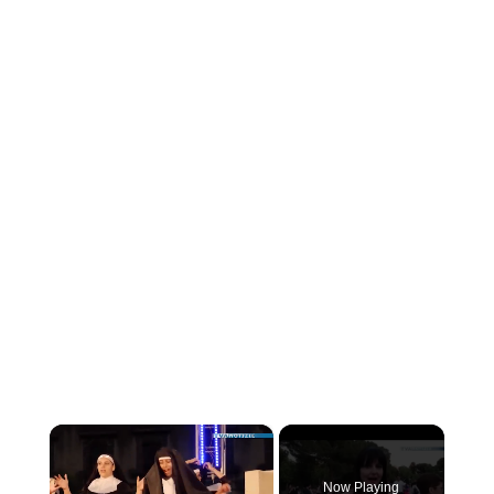
×
Now Playing