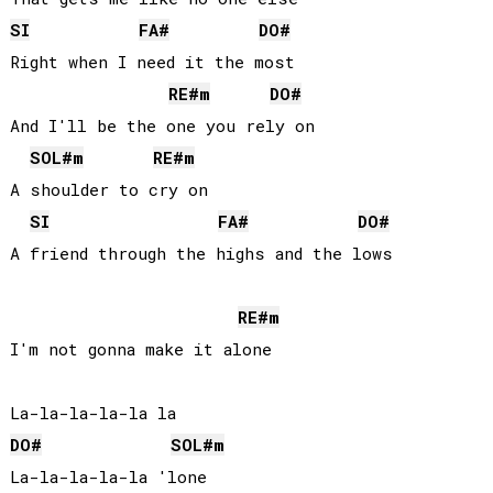
SI
FA#
DO#
Right when I need it the most

RE#
m
DO#
And I'll be the one you rely on

SOL#
m
RE#
m
A shoulder to cry on

SI
FA#
DO#
A friend through the highs and the lows

RE#
m
I'm not gonna make it alone

DO#
SOL#
m
La-la-la-la-la 'lone
