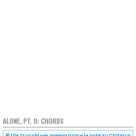
ALONE, PT. II: CHORDS
10+ Trucchi per memorizzare le note su
Chitarra