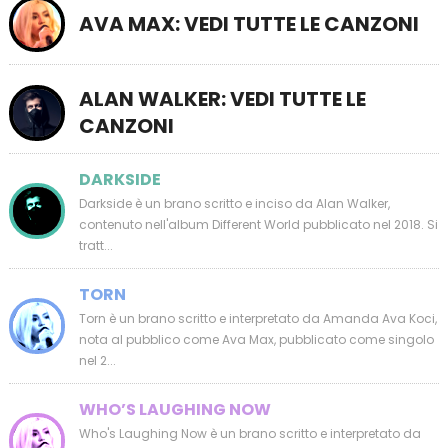
AVA MAX: VEDI TUTTE LE CANZONI
ALAN WALKER: VEDI TUTTE LE
CANZONI
DARKSIDE
Darkside è un brano scritto e inciso da Alan Walker,
contenuto nell'album Different World pubblicato nel 2018. Si
tratt...
TORN
Torn è un brano scritto e interpretato da Amanda Ava Koci,
nota al pubblico come Ava Max, pubblicato come singolo
nel 2...
WHO’S LAUGHING NOW
Who's Laughing Now è un brano scritto e interpretato da