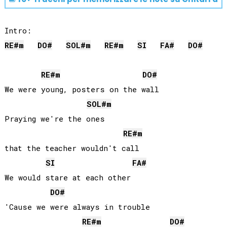
RE#
m
DO#
SOL#
m
RE#
m
SI
FA#
DO#
RE#
m
DO#
We were young, posters on the wall

SOL#
m
Praying we're the ones 

RE#
m
that the teacher wouldn't call

SI
FA#
We would stare at each other

DO#
'Cause we were always in trouble

RE#
m
DO#