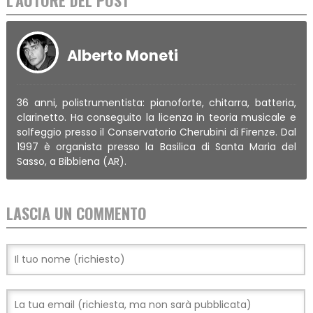
L'AUTORE DEL POST
Alberto Moneti
36 anni, polistrumentista: pianoforte, chitarra, batteria,
clarinetto. Ha conseguito la licenza in teoria musicale e
solfeggio presso il Conservatorio Cherubini di Firenze. Dal
1997 è organista presso la Basilica di Santa Maria del
Sasso, a Bibbiena (AR).
LASCIA UN COMMENTO