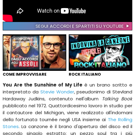
SEGUI ACCORDI E SPARTITI SU YOUTUBE
COME IMPROVVISARE
ROCK ITALIANO
You Are the Sunshine of My Life
è un brano scritto e
interpretato da
Stevie Wonder
, pseudonimo di Stevland
Hardaway Judkins, contenuto nell'album
Talking Book
pubblicato nel 1972. Quattordicesimo lavoro in studio per
il cantautore del Michigan, viene realizzato all'indomani
della fortunata tournée negli USA insieme ai
The Rolling
Stones
. La canzone è il brano d'apertura del disco ed il
secondo singolo estratto; un pezzo soul tra i più