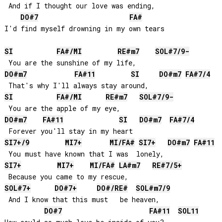
 And if I thought our love was ending,

DO#
7
FA#
I'd find myself drowning in my own tears

SI
FA#
/
MI
RE#
m7
SOL#
7/9-
DO#
m7
FA#
11
SI
DO#
m7
FA#
7/4
SI
FA#
/
MI
RE#
m7
SOL#
7/9-
DO#
m7
FA#
11
SI
DO#
m7
FA#
7/4
SI
7+/9
MI
7+
MI
/
FA#
SI
7+
DO#
m7
FA#
11
SI
7+
MI
7+
MI
/
FA#
LA#
m7
RE#
7/5+
SOL#
7+
DO#
7+
DO#
/
RE#
SOL#
m7/9
 And I know that this must   be heaven,

DO#
7
FA#
11
SOL
11