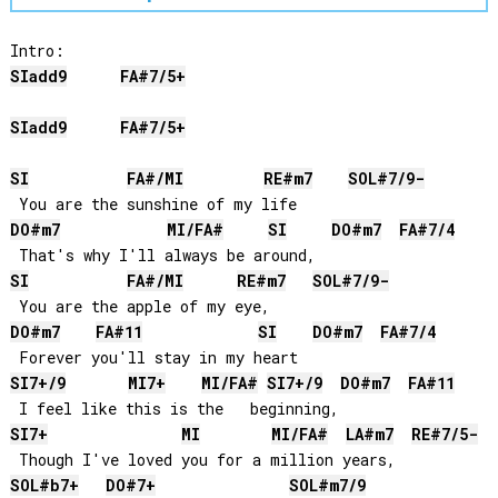
SI
add9
FA#
7/5+
SI
add9
FA#
7/5+
SI
FA#
/
MI
RE#
m7
SOL#
7/9-
DO#
m7
MI
/
FA#
SI
DO#
m7
FA#
7/4
SI
FA#
/
MI
RE#
m7
SOL#
7/9-
DO#
m7
FA#
11
SI
DO#
m7
FA#
7/4
SI
7+/9
MI
7+
MI
/
FA#
SI
7+/9
DO#
m7
FA#
11
SI
7+
MI
MI
/
FA#
LA#
m7
RE#
7/5-
SOL#
b7+
DO#
7+
SOL#
m7/9