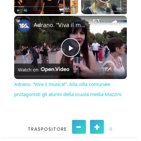
×
Play
Unmute
Fullscreen
Adrano. “Viva il musical”. Alla villa comunale protagonisti gli alunni della scuola media Mazzini
Play
Watch on
Video
Adrano. “Viva il musical”. Alla villa comunale
protagonisti gli alunni della scuola media Mazzini
-
+
TRASPOSITORE
0