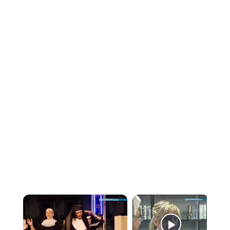
×
Now Playing