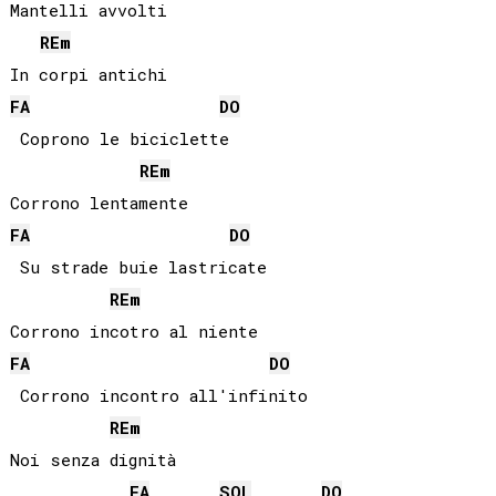
Mantelli avvolti

RE
m
FA
DO
 Coprono le biciclette

RE
m
FA
DO
 Su strade buie lastricate

RE
m
FA
DO
 Corrono incontro all'infinito

RE
m
Noi senza dignità

FA
SOL
DO