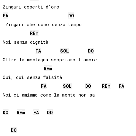
FA
DO
 Zingari che sono senza tempo

RE
m
Noi senza dignità

FA
SOL
DO
Oltre la montagna scopriamo l'amore

RE
m
Qui, qui senza falsità

FA
SOL
DO
RE
m
FA
Noi ci amiamo come la mente non sa

DO
RE
m
FA
DO
DO