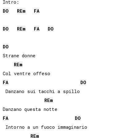
DO
RE
m
FA
DO
RE
m
FA
DO
DO
Strane donne

RE
m
FA
DO
 Danzano sui tacchi a spillo

RE
m
FA
DO
 Intorno a un fuoco immaginario

RE
m