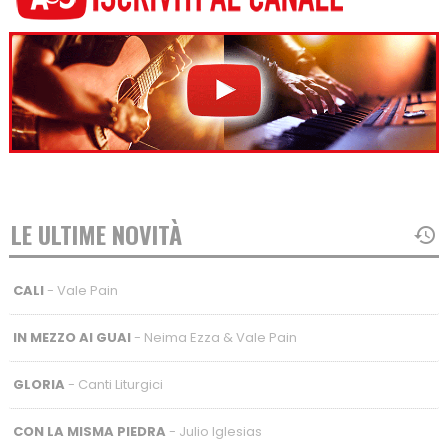
LE ULTIME NOVITÀ
CALI
- Vale Pain
IN MEZZO AI GUAI
- Neima Ezza & Vale Pain
GLORIA
- Canti Liturgici
CON LA MISMA PIEDRA
- Julio Iglesias