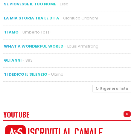
SE PIOVESSE IL TUO NOME
- Elisa
LA MIA STORIA TRA LE DITA
- Gianluca Grignani
TI AMO
- Umberto Tozzi
WHAT A WONDERFUL WORLD
- Louis Armstrong
GLI ANNI
- 883
TI DEDICO IL SILENZIO
- Ultimo
Rigenera lista
YOUTUBE