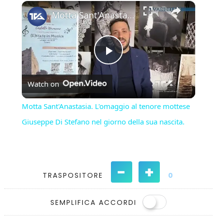
×
Play
Unmute
Fullscreen
Motta Sant'Anastasia. L'omaggio al tenore mottese Giuseppe Di Stefano nel giorno della sua nascita.
Play
Watch on
Video
Motta Sant'Anastasia. L'omaggio al tenore mottese
Giuseppe Di Stefano nel giorno della sua nascita.
-
+
TRASPOSITORE
0
SEMPLIFICA ACCORDI