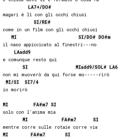
LA
7+/
DO#
magari è lì con gli occhi chiusi 

SI
/
RE#
come in un film con gli occhi chiusi

MI
SI
/
DO#
DO#
m
il naso appiccicato al finestri---no

LA
add9
e comunque resto qui

SI
MI
add9/
SOL#
LA
6
non mi muoverò da qui forse mo-----rirò

MI
/
SI
SI
7/4
io morirò

MI
FA#
m7
SI
solo con l'anima mia

MI
FA#
m7
SI
MI
FA#
m7
SI