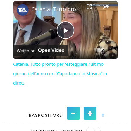
×
Play
Unmute
Fullscreen
Catania. Tutto pronto per festeggiare l’ultimo giorno dell’anno con “Capodanno in Musica” in dirett
Play
Watch on
Video
Catania. Tutto pronto per festeggiare l’ultimo
giorno dell’anno con “Capodanno in Musica” in
dirett
-
+
TRASPOSITORE
0