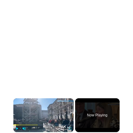
×
Now Playing