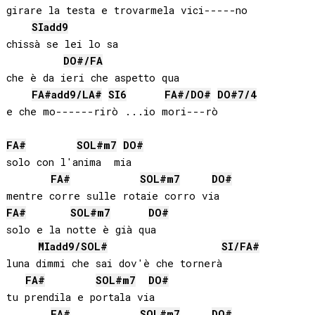
girare la testa e trovarmela vici-----no

SI
add9
chissà se lei lo sa

DO#
/
FA
che è da ieri che aspetto qua

FA#
add9/
LA#
SI
6
FA#
/
DO#
DO#
7/4
e che mo------rirò ...io mori---rò 

FA#
SOL#
m7
DO#
solo con l'anima  mia

FA#
SOL#
m7
DO#
FA#
SOL#
m7
DO#
solo e la notte è già qua

MI
add9/
SOL#
SI
/
FA#
luna dimmi che sai dov'è che tornerà

FA#
SOL#
m7
DO#
tu prendila e portala via

FA#
SOL#
m7
DO#