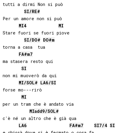
tutti a dirmi Non si può

SI
/
RE#
Per un amore non si può

MI
4
MI
Stare fuori se fuori piove

SI
/
DO#
DO#
m
torna a casa  tua

FA#
m7
ma stasera resto qui

SI
non mi muoverò da qui

MI
/
SOL#
LA
6/
SI
forse mo---rirò

MI
per un tram che è andato via

MI
add9/
SOL#
c'è né un altro che è già qua

LA
6
FA#
m7
SI
7/4
SI
e chissà dove si è fermato o cosa fa
