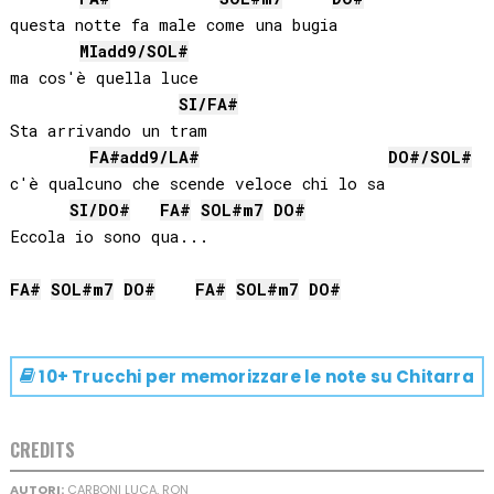
questa notte fa male come una bugia

MI
add9/
SOL#
ma cos'è quella luce

SI
/
FA#
Sta arrivando un tram

FA#
add9/
LA#
DO#
/
SOL#
c'è qualcuno che scende veloce chi lo sa

SI
/
DO#
FA#
SOL#
m7
DO#
Eccola io sono qua...

FA#
SOL#
m7
DO#
FA#
SOL#
m7
DO#
10+ Trucchi per memorizzare le note su
Chitarra
CREDITS
AUTORI:
CARBONI LUCA, RON