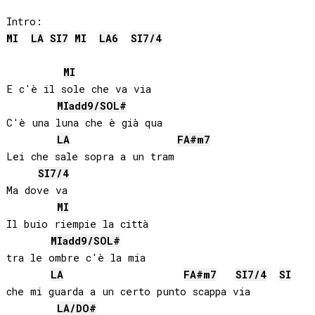
MI
LA
SI
7
MI
LA
6
SI
7/4
MI
E c'è il sole che va via

MI
add9/
SOL#
C'è una luna che è già qua

LA
FA#
m7
Lei che sale sopra a un tram

SI
7/4
Ma dove va

MI
Il buio riempie la città

MI
add9/
SOL#
tra le ombre c'è la mia

LA
FA#
m7
SI
7/4
SI
che mi guarda a un certo punto scappa via 

LA
/
DO#