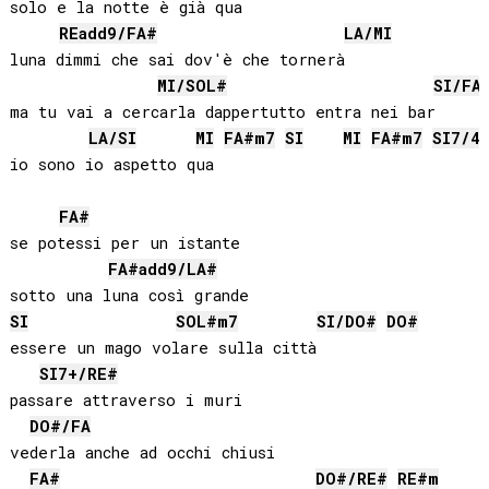
solo e la notte è già qua

RE
add9/
FA#
LA
/
MI
luna dimmi che sai dov'è che tornerà

MI
/
SOL#
SI
/
FA
ma tu vai a cercarla dappertutto entra nei bar

LA
/
SI
MI
FA#
m7
SI
MI
FA#
m7
SI
7/4
FA#
se potessi per un istante

FA#
add9/
LA#
SI
SOL#
m7
SI
/
DO#
DO#
essere un mago volare sulla città

SI
7+/
RE#
passare attraverso i muri

DO#
/
FA
vederla anche ad occhi chiusi

FA#
DO#
/
RE#
RE#
m