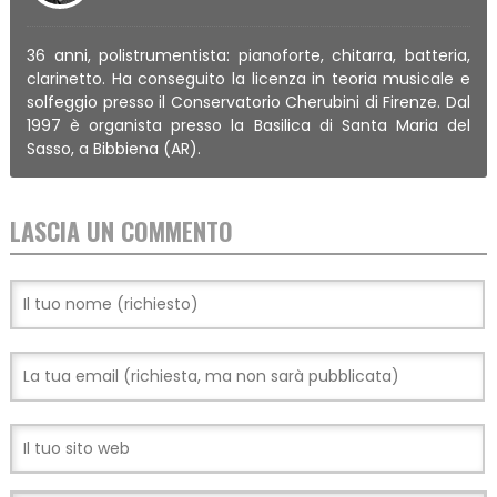
36 anni, polistrumentista: pianoforte, chitarra, batteria,
clarinetto. Ha conseguito la licenza in teoria musicale e
solfeggio presso il Conservatorio Cherubini di Firenze. Dal
1997 è organista presso la Basilica di Santa Maria del
Sasso, a Bibbiena (AR).
LASCIA UN COMMENTO