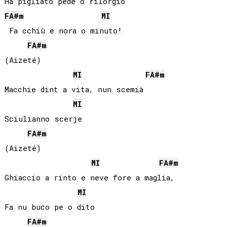
FA#
m
MI
 Fa cchiù e nora o minuto!

FA#
m
(Aizeté)

MI
FA#
m
Macchie dint a vita, nun scemià

MI
Sciulianno scerje

FA#
m
(Aizeté)

MI
FA#
m
Ghiaccio a rinto e neve fore a maglia,

MI
Fa nu buco pe o dito

FA#
m