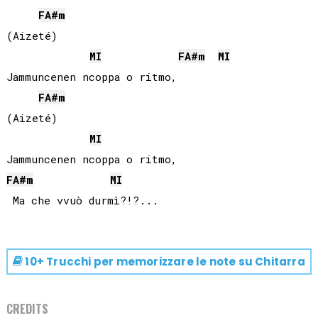
FA#
m
(Aizeté)

MI
FA#
m
MI
Jammuncenen ncoppa o ritmo,

FA#
m
(Aizeté)

MI
FA#
m
MI
10+ Trucchi per memorizzare le note su
Chitarra
CREDITS