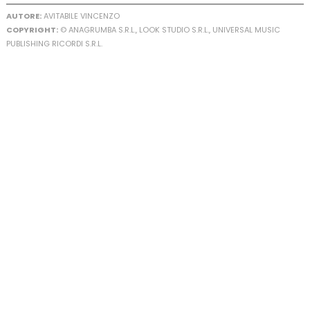
AUTORE:
AVITABILE VINCENZO
COPYRIGHT:
© ANAGRUMBA S.R.L., LOOK STUDIO S.R.L., UNIVERSAL MUSIC
PUBLISHING RICORDI S.R.L.