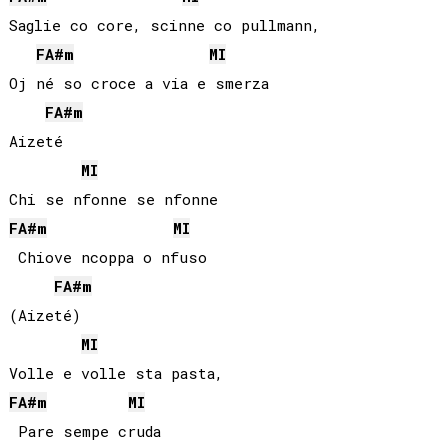
Saglie co core, scinne co pullmann,

FA#
m
MI
Oj né so croce a via e smerza

FA#
m
Aizeté

MI
FA#
m
MI
 Chiove ncoppa o nfuso

FA#
m
(Aizeté)

MI
FA#
m
MI
 Pare sempe cruda
