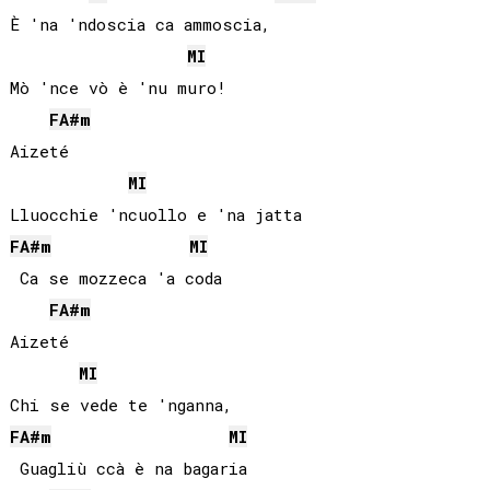
È 'na 'ndoscia ca ammoscia,

MI
Mò 'nce vò è 'nu muro!

FA#
m
Aizeté

MI
FA#
m
MI
 Ca se mozzeca 'a coda

FA#
m
Aizeté

MI
FA#
m
MI
 Guagliù ccà è na bagaria
