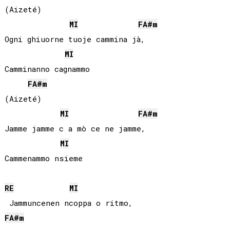
(Aizeté)

MI
FA#
m
Ogni ghiuorne tuoje cammina jà,

MI
Camminanno cagnammo

FA#
m
(Aizeté)

MI
FA#
m
Jamme jamme c a mò ce ne jamme,

MI
Cammenammo nsieme

RE
MI
FA#
m