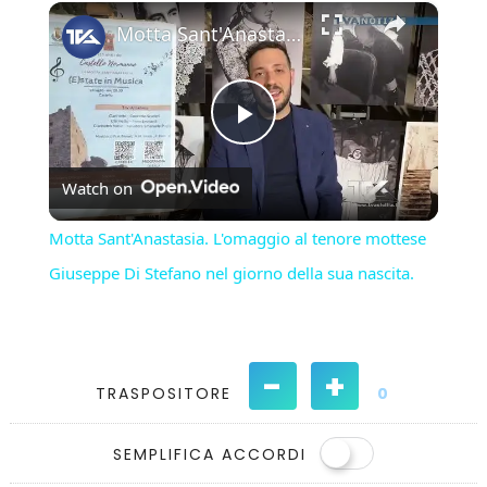
×
Play
Unmute
Fullscreen
Motta Sant'Anastasia. L'omaggio al tenore mottese Giuseppe Di Stefano nel giorno della sua nascita.
Play
Watch on
Video
Motta Sant'Anastasia. L'omaggio al tenore mottese
Giuseppe Di Stefano nel giorno della sua nascita.
-
+
TRASPOSITORE
0
SEMPLIFICA ACCORDI