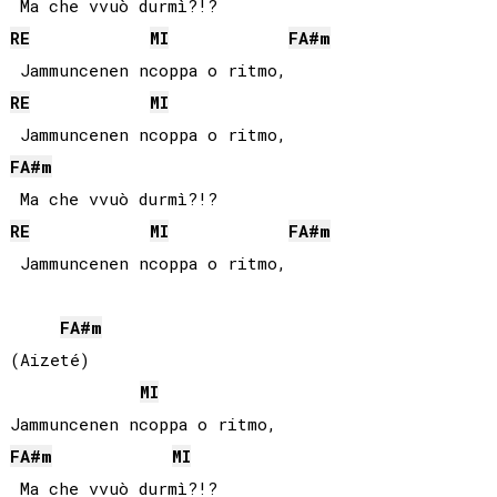
RE
MI
FA#
m
RE
MI
FA#
m
RE
MI
FA#
m
 Jammuncenen ncoppa o ritmo,

FA#
m
(Aizeté)

MI
FA#
m
MI
 Ma che vvuò durmì?!?
