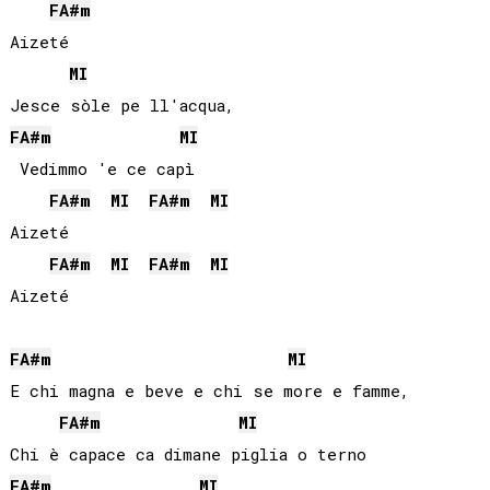
FA#
m
Aizeté

MI
FA#
m
MI
 Vedimmo 'e ce capì

FA#
m
MI
FA#
m
MI
Aizeté

FA#
m
MI
FA#
m
MI
Aizeté

FA#
m
MI
E chi magna e beve e chi se more e famme,

FA#
m
MI
FA#
m
MI