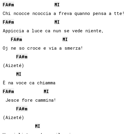
FA#
m
MI
FA#
m
MI
Appiccia a luce ca nun se vede niente,

FA#
m
MI
Oj ne so croce e via a smerza!

FA#
m
(Aizeté)

MI
FA#
m
MI
 Jesce fore cammina!

FA#
m
(Aizeté)

MI