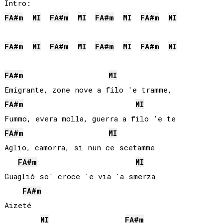
FA#
m
MI
FA#
m
MI
FA#
m
MI
FA#
m
MI
FA#
m
MI
FA#
m
MI
FA#
m
MI
FA#
m
MI
FA#
m
MI
FA#
m
MI
FA#
m
MI
Aglio, camorra, si nun ce scetamme

FA#
m
MI
Guagliò so' croce 'e via 'a smerza

FA#
m
Aizeté

MI
FA#
m