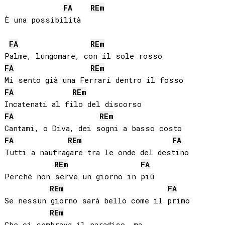
FA
RE
m
È una possibilità

FA
RE
m
FA
RE
m
FA
RE
m
FA
RE
m
FA
RE
m
FA
Tutti a naufragare tra le onde del destino

RE
m
FA
Perché non serve un giorno in più

RE
m
FA
Se nessun giorno sarà bello come il primo

RE
m
Che ci sembrava il paradiso, ma
