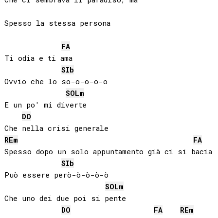
Spesso la stessa persona

FA
Ti odia e ti ama

SIb
Ovvio che lo so-o-o-o-o

SOL
m
E un po' mi diverte

DO
RE
m
FA
Spesso dopo un solo appuntamento già ci si bacia

SIb
Può essere però-ò-ò-ò-ò

SOL
m
Che uno dei due poi si pente

DO
FA
RE
m