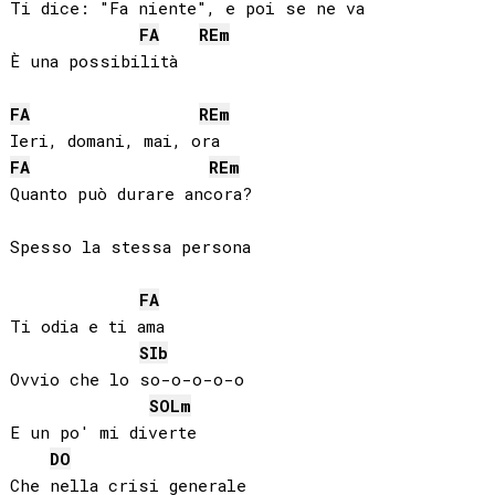
Ti dice: "Fa niente", e poi se ne va

FA
RE
m
È una possibilità

FA
RE
m
FA
RE
m
Quanto può durare ancora?

Spesso la stessa persona

FA
Ti odia e ti ama

SIb
Ovvio che lo so-o-o-o-o

SOL
m
E un po' mi diverte

DO