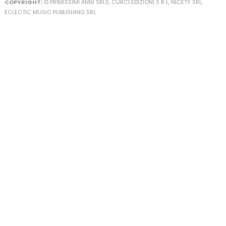
COPYRIGHT:
© PRIMISSIMI ANNI SRLS, CURCI EDIZIONI S R L, NICETY SRL,
ECLECTIC MUSIC PUBLISHING SRL