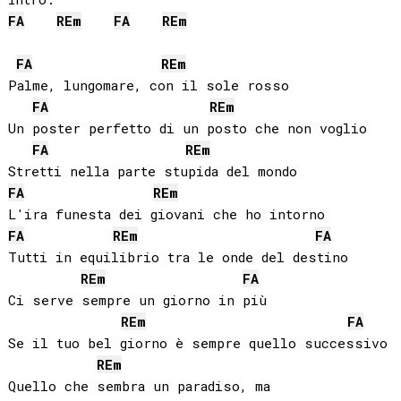
FA
RE
m
FA
RE
m
FA
RE
m
Palme, lungomare, con il sole rosso

FA
RE
m
Un poster perfetto di un posto che non voglio

FA
RE
m
FA
RE
m
FA
RE
m
FA
Tutti in equilibrio tra le onde del destino

RE
m
FA
Ci serve sempre un giorno in più

RE
m
FA
Se il tuo bel giorno è sempre quello successivo

RE
m
Quello che sembra un paradiso, ma
