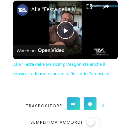
×
Play
Unmute
Fullscreen
Alla “Festa della Musica” protagonista anche il musicista di origini adranite Riccardo Tomasello
Play
Watch on
Video
Alla “Festa della Musica” protagonista anche il
musicista di origini adranite Riccardo Tomasello
-
+
TRASPOSITORE
0
SEMPLIFICA ACCORDI