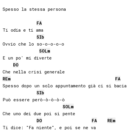
Spesso la stessa persona

FA
Ti odia e ti ama

SIb
Ovvio che lo so-o-o-o-o

SOL
m
E un po' mi diverte

DO
RE
m
FA
Spesso dopo un solo appuntamento già ci si bacia

SIb
Può essere però-ò-ò-ò-ò

SOL
m
Che uno dei due poi si pente

DO
FA
RE
m
Ti dice: "Fa niente", e poi se ne va
