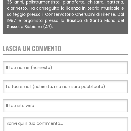
36 anni, polistrumentista: pianoforte, chitarra, batteria,
clarinetto. Ha conseguito la licenza in teoria musicale e
solfeggio presso il Conservatorio Cherubini di Firenze. Dal
1997 è organista presso la Basilica di Santa Maria del
Sasso, a Bibbiena (AR).
LASCIA UN COMMENTO