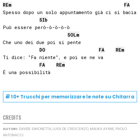
RE
m
FA
Spesso dopo un solo appuntamento già ci si bacia

SIb
Può essere però-ò-ò-ò-ò

SOL
m
Che uno dei due poi si pente

DO
FA
RE
m
Ti dice: "Fa niente", e poi se ne va

FA
RE
m
10+ Trucchi per memorizzare le note su
Chitarra
CREDITS
AUTORI:
DAVIDE SIMONETTA, LUIGI DE CRESCENZO, MALIKA AYANE, PAOLO
ANTONACCI