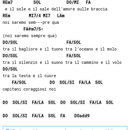
RE
m7
SOL
DO
/
MI
FA
RE
m
MI
7/4
MI
7
LA
m
noi saremo sem---pre qua   

FA#
m7/5-
DO
/
SOL
FA
/
SOL
DO
/
SOL
FA
/
SOL
DO
/
SOL
tra la testa e il cuore  

FA
/
SOL
DO
SOL
/
SI
FA
/
LA
SOL
capitani coraggiosi noi

DO
SOL
/
SI
FA
/
LA
SOL
DO
SOL
/
SI
FA
/
LA
SOL
DO
SOL
/
SI
FA
/
LA
SOL
FA
DO
add9