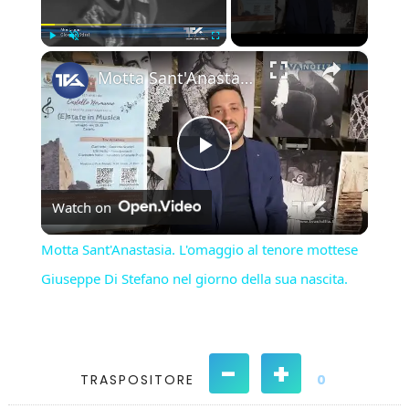
×
Play
Unmute
Fullscreen
Motta Sant'Anastasia. L'omaggio al tenore mottese Giuseppe Di Stefano nel giorno della sua nascita.
Play
Watch on
Video
Motta Sant'Anastasia. L'omaggio al tenore mottese
Giuseppe Di Stefano nel giorno della sua nascita.
-
+
TRASPOSITORE
0