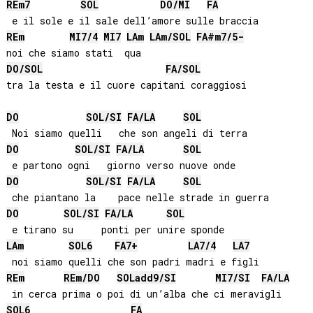
RE
m7
SOL
DO
/
MI
FA
RE
m
MI
7/4
MI
7
LA
m
LA
m/
SOL
FA#
m7/5-
DO
/
SOL
FA
/
SOL
tra la testa e il cuore capitani coraggiosi

DO
SOL
/
SI
FA
/
LA
SOL
DO
SOL
/
SI
FA
/
LA
SOL
DO
SOL
/
SI
FA
/
LA
SOL
DO
SOL
/
SI
FA
/
LA
SOL
LA
m
SOL
6
FA
7+
LA
7/4
LA
7
RE
m
RE
m/
DO
SOL
add9/
SI
MI
7/
SI
FA
/
LA
SOL
6
FA