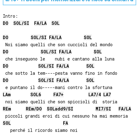
DO
SOL
/
SI
FA
/
LA
SOL
DO
SOL
/
SI
FA
/
LA
SOL
DO
SOL
/
SI
FA
/
LA
SOL
DO
SOL
/
SI
FA
/
LA
SOL
DO
SOL
/
SI
FA
/
LA
SOL
LA
m
SOL
6
FA
7+
LA
7/4
LA
7
RE
m
RE
m/
DO
SOL
add9/
SI
MI
7/
SI
FA
/
LA
SOL
FA
   perché il ricordo siamo noi
