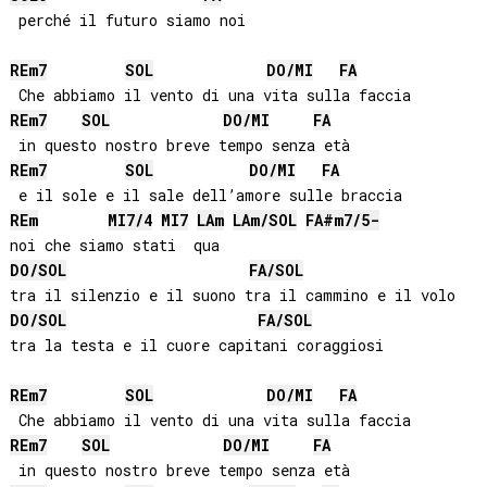
 perché il futuro siamo noi

RE
m7
SOL
DO
/
MI
FA
RE
m7
SOL
DO
/
MI
FA
RE
m7
SOL
DO
/
MI
FA
RE
m
MI
7/4
MI
7
LA
m
LA
m/
SOL
FA#
m7/5-
DO
/
SOL
FA
/
SOL
DO
/
SOL
FA
/
SOL
tra la testa e il cuore capitani coraggiosi

RE
m7
SOL
DO
/
MI
FA
RE
m7
SOL
DO
/
MI
FA