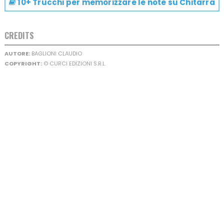
10+ Trucchi per memorizzare le note su
Chitarra
CREDITS
AUTORE:
BAGLIONI CLAUDIO
COPYRIGHT:
© CURCI EDIZIONI S.R.L.