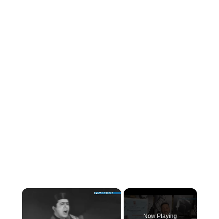
×
Now Playing