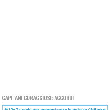
CAPITANI CORAGGIOSI: ACCORDI
10+ Trucchi per memorizzare le note su
Chitarra