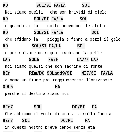
DO
SOL
/
SI
FA
/
LA
SOL
DO
SOL
/
SI
FA
/
LA
SOL
DO
SOL
/
SI
FA
/
LA
SOL
DO
SOL
/
SI
FA
/
LA
SOL
LA
m
SOL
6
FA
7+
LA
7/4
LA
7
RE
m
RE
m/
DO
SOL
add9/
SI
MI
7/
SI
FA
/
LA
SOL
6
FA
 perché il destino siamo noi

RE
m7
SOL
DO
/
MI
FA
RE
m7
SOL
DO
/
MI
FA