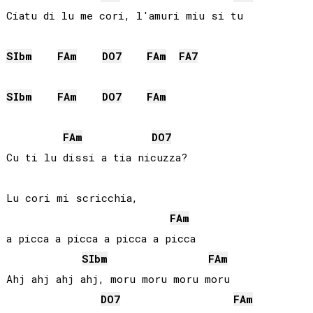
Ciatu di lu me cori, l'amuri miu si tu

SIb
m
FA
m
DO
7
FA
m
FA
7
SIb
m
FA
m
DO
7
FA
m
FA
m
DO
7
Cu ti lu dissi a tia nicuzza?

Lu cori mi scricchia, 

FA
m
a picca a picca a picca a picca

SIb
m
FA
m
Ahj ahj ahj ahj, moru moru moru moru

DO
7
FA
m