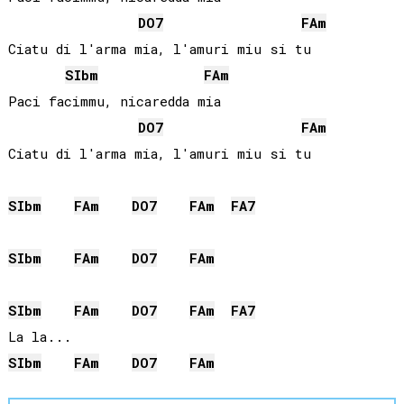
DO
7
FA
m
Ciatu di l'arma mia, l'amuri miu si tu

SIb
m
FA
m
Paci facimmu, nicaredda mia

DO
7
FA
m
Ciatu di l'arma mia, l'amuri miu si tu

SIb
m
FA
m
DO
7
FA
m
FA
7
SIb
m
FA
m
DO
7
FA
m
SIb
m
FA
m
DO
7
FA
m
FA
7
SIb
m
FA
m
DO
7
FA
m