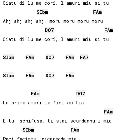
Ciatu di lu me cori, l'amuri miu si tu

SIb
m
FA
m
Ahj ahj ahj ahj, moru moru moru moru

DO
7
FA
m
Ciatu di lu me cori, l'amuri miu si tu

SIb
m
FA
m
DO
7
FA
m
FA
7
SIb
m
FA
m
DO
7
FA
m
FA
m
DO
7
Lu primu amuri lu fici cu tia

FA
m
E tu, schifusa, ti stai scurdannu i mia

SIb
m
FA
m
Paci facimmu, nicaredda mia
