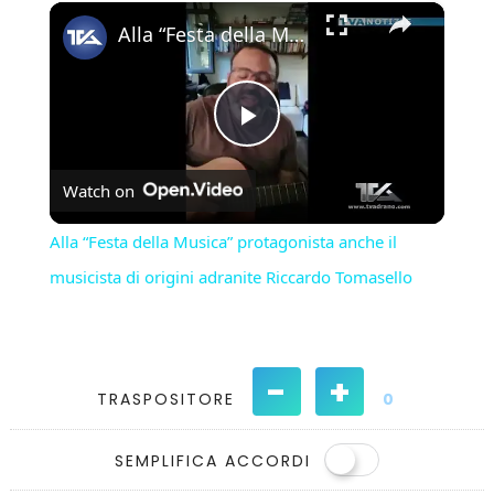
×
Play
Unmute
Fullscreen
Alla “Festa della Musica” protagonista anche il musicista di origini adranite Riccardo Tomasello
Play
Watch on
Video
Alla “Festa della Musica” protagonista anche il
musicista di origini adranite Riccardo Tomasello
-
+
TRASPOSITORE
0
SEMPLIFICA ACCORDI