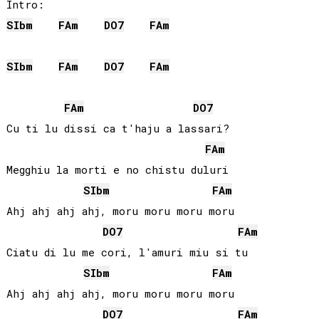
SIb
m
FA
m
DO
7
FA
m
SIb
m
FA
m
DO
7
FA
m
FA
m
DO
7
Cu ti lu dissi ca t'haju a lassari?

FA
m
Megghiu la morti e no chistu duluri

SIb
m
FA
m
Ahj ahj ahj ahj, moru moru moru moru

DO
7
FA
m
Ciatu di lu me cori, l'amuri miu si tu

SIb
m
FA
m
Ahj ahj ahj ahj, moru moru moru moru

DO
7
FA
m