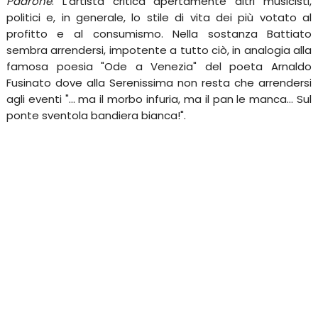
Padrone
. L'artista critica apertamente altri musicisti,
politici e, in generale, lo stile di vita dei più votato al
profitto e al consumismo. Nella sostanza Battiato
sembra arrendersi, impotente a tutto ciò, in analogia alla
famosa poesia "Ode a Venezia" del poeta Arnaldo
Fusinato dove alla Serenissima non resta che arrendersi
agli eventi "... ma il morbo infuria, ma il pan le manca... Sul
ponte sventola bandiera bianca!".