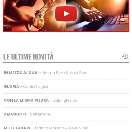
LE ULTIME NOVITÀ
IN MEZZO AI GUAI
- Neima Ezza & Vale Pain
GLORIA
- Canti Liturgici
CON LA MISMA PIEDRA
- Julio Iglesias
AMANDOTI
- Settembre
MILLE GUERRE
- Franco Moreno & Rosy Viola