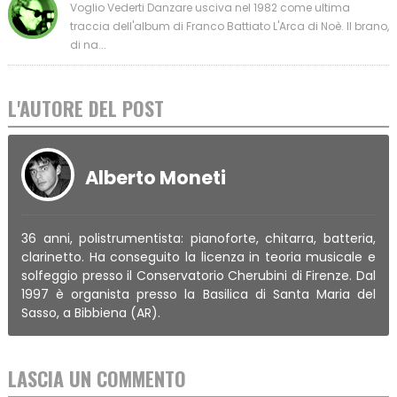
Voglio Vederti Danzare usciva nel 1982 come ultima
traccia dell'album di Franco Battiato L'Arca di Noè. Il brano,
di na...
L'AUTORE DEL POST
Alberto Moneti
36 anni, polistrumentista: pianoforte, chitarra, batteria,
clarinetto. Ha conseguito la licenza in teoria musicale e
solfeggio presso il Conservatorio Cherubini di Firenze. Dal
1997 è organista presso la Basilica di Santa Maria del
Sasso, a Bibbiena (AR).
LASCIA UN COMMENTO