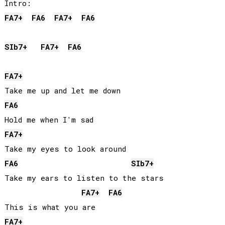
FA
7+
FA
6
FA
7+
FA
6
SIb
7+
FA
7+
FA
6
FA
7+
FA
6
FA
7+
FA
6
SIb
7+
Take my ears to listen to the stars

FA
7+
FA
6
FA
7+