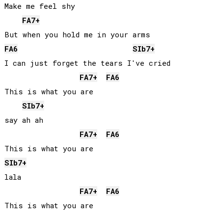
Make me feel shy

FA
7+
FA
6
SIb
7+
I can just forget the tears I've cried

FA
7+
FA
6
This is what you are

SIb
7+
say ah ah

FA
7+
FA
6
SIb
7+
lala

FA
7+
FA
6
This is what you are
