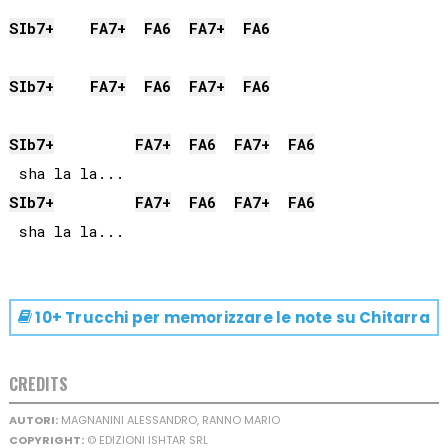
SIb
7+
FA
7+
FA
6
FA
7+
FA
6
SIb
7+
FA
7+
FA
6
FA
7+
FA
6
SIb
7+
FA
7+
FA
6
FA
7+
FA
6
SIb
7+
FA
7+
FA
6
FA
7+
FA
6
10+ Trucchi per memorizzare le note su
Chitarra
CREDITS
AUTORI:
MAGNANINI ALESSANDRO, RANNO MARIO
COPYRIGHT:
© EDIZIONI ISHTAR SRL