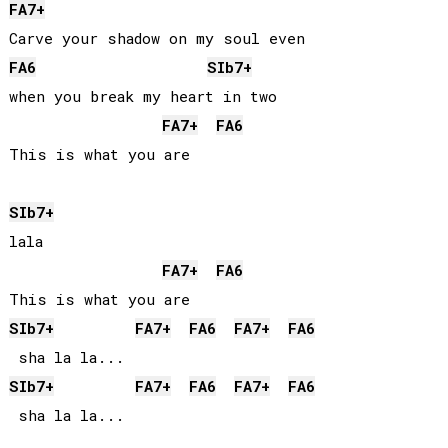
FA
7+
FA
6
SIb
7+
when you break my heart in two

FA
7+
FA
6
This is what you are

SIb
7+
lala

FA
7+
FA
6
SIb
7+
FA
7+
FA
6
FA
7+
FA
6
SIb
7+
FA
7+
FA
6
FA
7+
FA
6
 sha la la...
