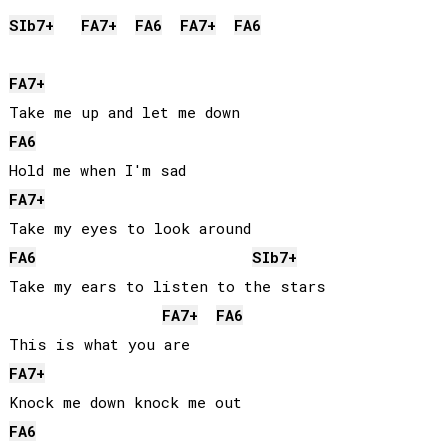
SIb
7+
FA
7+
FA
6
FA
7+
FA
6
FA
7+
FA
6
FA
7+
FA
6
SIb
7+
Take my ears to listen to the stars

FA
7+
FA
6
FA
7+
FA
6