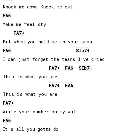
FA
6
Make me feel shy

FA
7+
FA
6
SIb
7+
I can just forget the tears I've cried

FA
7+
FA
6
SIb
7+
This is what you are

FA
7+
FA
6
FA
7+
FA
6