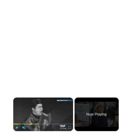
×
Now Playing