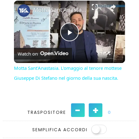
×
Play
Unmute
Fullscreen
Motta Sant'Anastasia. L'omaggio al tenore mottese Giuseppe Di Stefano nel giorno della sua nascita.
Play
Watch on
Video
Motta Sant'Anastasia. L'omaggio al tenore mottese
Giuseppe Di Stefano nel giorno della sua nascita.
-
+
TRASPOSITORE
0
SEMPLIFICA ACCORDI