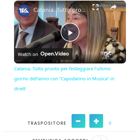
×
Play
Unmute
Fullscreen
Catania. Tutto pronto per festeggiare l’ultimo giorno dell’anno con “Capodanno in Musica” in dirett
Play
Watch on
Video
Catania. Tutto pronto per festeggiare l’ultimo
giorno dell’anno con “Capodanno in Musica” in
dirett
-
+
TRASPOSITORE
0