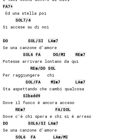
FA
7+
 Ed una stella poi

SOL
7/4
Si accese su di noi

DO
SOL
/
SI
LA
m7
Se una canzone d'amore

SOL
6
FA
DO
/
MI
RE
m7
Potesse arrivare lontano da qui

RE
m/
DO
SOL
Per raggiungere   chi

SOL
/
FA
MI
m7
LA
m7
Sta aspettando che cambi qualcosa

SIb
add9
Dove il fuoco è ancora acceso

RE
m7
FA
/
SOL
DO
SOL
6/
SI
LA
m7
Se una canzone d'amore

SOL
6
FA
LA
m/
MI