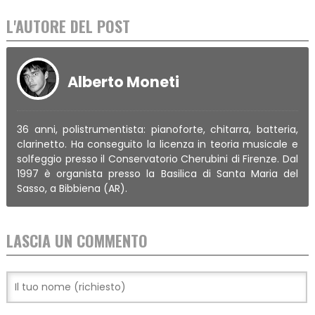
L'AUTORE DEL POST
Alberto Moneti
36 anni, polistrumentista: pianoforte, chitarra, batteria,
clarinetto. Ha conseguito la licenza in teoria musicale e
solfeggio presso il Conservatorio Cherubini di Firenze. Dal
1997 è organista presso la Basilica di Santa Maria del
Sasso, a Bibbiena (AR).
LASCIA UN COMMENTO