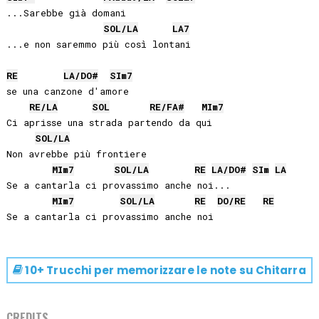
...Sarebbe già domani

SOL
/
LA
LA
7
...e non saremmo più così lontani

RE
LA
/
DO#
SI
m7
se una canzone d'amore

RE
/
LA
SOL
RE
/
FA#
MI
m7
Ci aprisse una strada partendo da qui

SOL
/
LA
Non avrebbe più frontiere

MI
m7
SOL
/
LA
RE
LA
/
DO#
SI
m
LA
Se a cantarla ci provassimo anche noi...

MI
m7
SOL
/
LA
RE
DO
/
RE
RE
10+ Trucchi per memorizzare le note su
Chitarra
CREDITS