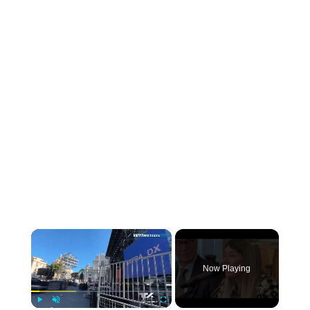
×
Now Playing