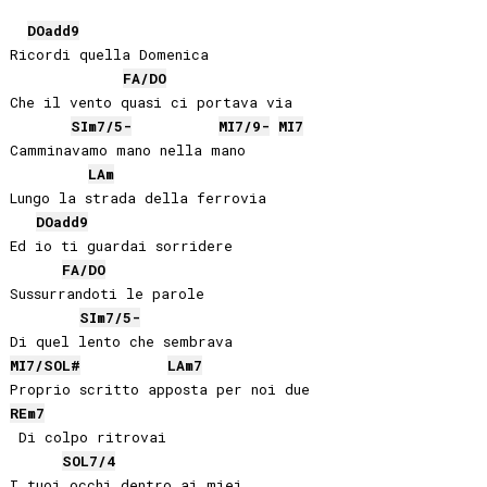
DO
add9
Ricordi quella Domenica

FA
/
DO
Che il vento quasi ci portava via

SI
m7/5-
MI
7/9-
MI
7
Camminavamo mano nella mano

LA
m
Lungo la strada della ferrovia

DO
add9
Ed io ti guardai sorridere

FA
/
DO
Sussurrandoti le parole

SI
m7/5-
MI
7/
SOL#
LA
m7
RE
m7
 Di colpo ritrovai

SOL
7/4