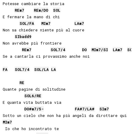
Potesse cambiare la storia

RE
m7
RE
m/
DO
SOL
E fermare la mano di chi

SOL
/
FA
MI
m7
LA
m7
Non sa chiedere niente più al cuore

SIb
add9
Non avrebbe più frontiere

RE
m7
SOL
7/4
DO
MI
m7/
SI
LA
m7
SO
Se a cantarla ci provassimo anche noi

FA
SOL
7/4
SOL
/
LA
LA
RE
Quante pagine di solitudine

SOL
6/
RE
E quanta vita buttata via

DO#
m7/5-
FA#
7/
LA#
SI
m7
MI
m7
 Io che ho incontrato te
