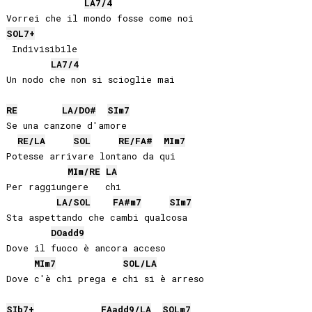
LA
7/4
SOL
7+
 Indivisibile

LA
7/4
Un nodo che non si scioglie mai

RE
LA
/
DO#
SI
m7
Se una canzone d'amore

RE
/
LA
SOL
RE
/
FA#
MI
m7
Potesse arrivare lontano da qui

MI
m/
RE
LA
Per raggiungere   chi

LA
/
SOL
FA#
m7
SI
m7
Sta aspettando che cambi qualcosa

DO
add9
Dove il fuoco è ancora acceso

MI
m7
SOL
/
LA
Dove c'è chi prega e chi si è arreso

SIb
7+
FA
add9/
LA
SOL
m7