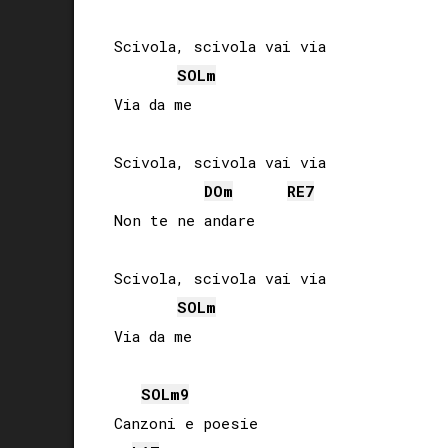
Scivola, scivola vai via

SOL
m
Via da me

Scivola, scivola vai via

DO
m
RE
7
Non te ne andare

Scivola, scivola vai via

SOL
m
Via da me

SOL
m9
Canzoni e poesie
