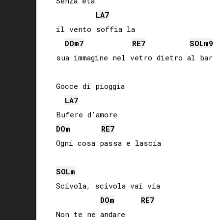
Senza età 

LA
7
il vento soffia la

DO
m7
RE
7
SOL
m9
sua immagine nel vetro dietro al bar

Gocce di pioggia

LA
7
DO
m
RE
7
Ogni cosa passa e lascia

SOL
m
Scivola, scivola vai via

DO
m
RE
7
Non te ne andare
