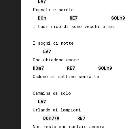
LA
7
Pugnali e parole

DO
m
RE
7
SOL
m9
I tuoi ricordi sono vecchi ormai

I sogni di notte

LA
7
DO
m7
RE
7
SOL
m9
Cadono al mattino senza te

Cammina da solo

LA
7
Urlando ai lampioni

DO
m7/9
RE
7
Non resta che cantare ancora
