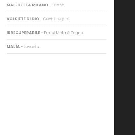
MALEDETTA MILANO
- Trigno
VOI SIETE DI DIO
- Canti Liturgici
IRRECUPERABILE
- Ermal Meta & Trigno
MALÌA
- Levante