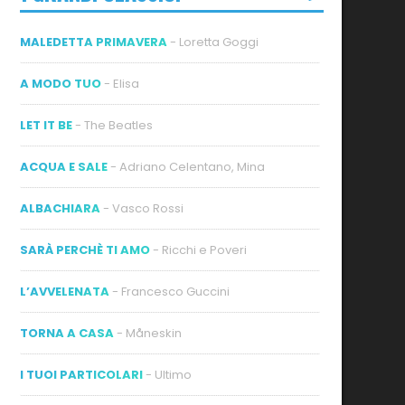
MALEDETTA PRIMAVERA
- Loretta Goggi
A MODO TUO
- Elisa
LET IT BE
- The Beatles
ACQUA E SALE
- Adriano Celentano, Mina
ALBACHIARA
- Vasco Rossi
SARÀ PERCHÈ TI AMO
- Ricchi e Poveri
L’AVVELENATA
- Francesco Guccini
TORNA A CASA
- Måneskin
I TUOI PARTICOLARI
- Ultimo