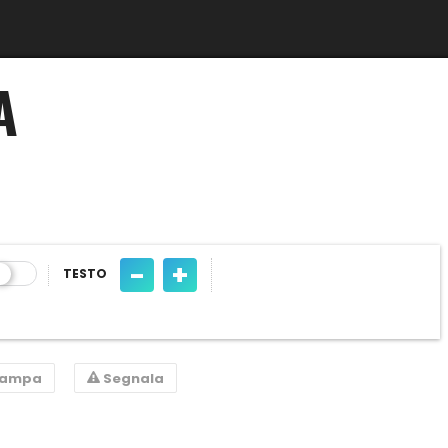
A
-
+
TESTO
tampa
Segnala