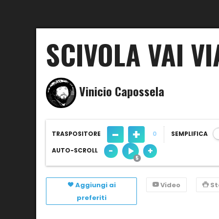
SCIVOLA VAI VI
Vinicio Capossela
-
+
TRASPOSITORE
0
SEMPLIFICA
-
+
AUTO-SCROLL
Aggiungi ai
Video
S
preferiti