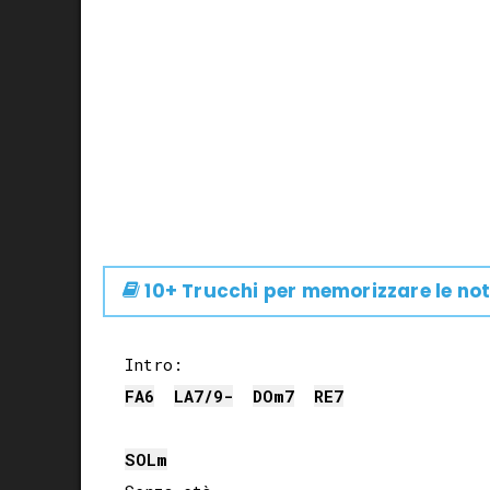
10+ Trucchi per memorizzare le not
FA
6
LA
7/9-
DO
m7
RE
7
SOL
m