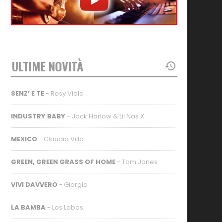
ULTIME NOVITÀ
SENZ’ E TE
- Rosy Viola
INDUSTRY BABY
- Jack Harlow & Lil Nas X
MEXICO
- Claudio Villa
GREEN, GREEN GRASS OF HOME
- Tom Jones
VIVI DAVVERO
- Giorgia
LA BAMBA
- Los Lobos