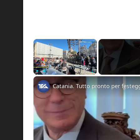
×
Play
Unmute
Fullscreen