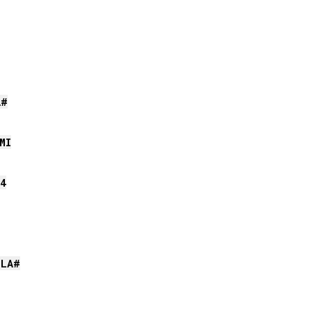
A#
MI
4
/
LA#