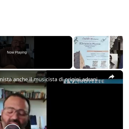
Now Playing
×
Alla “Festa della Musica” protagonista anche il musicista di origini adranite Riccardo Tomasello