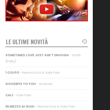
LE ULTIME NOVITÀ
SOMETIMES LOVE JUST AIN’T ENOUGH
- Smith
(Patty)
1 COLPO
- Neima Ezza & Vale Pain
GOODBYE TO YOU
- Scandal
CALI
- Vale Pain
IN MEZZO AI GUAI
- Neima Ezza & Vale Pain