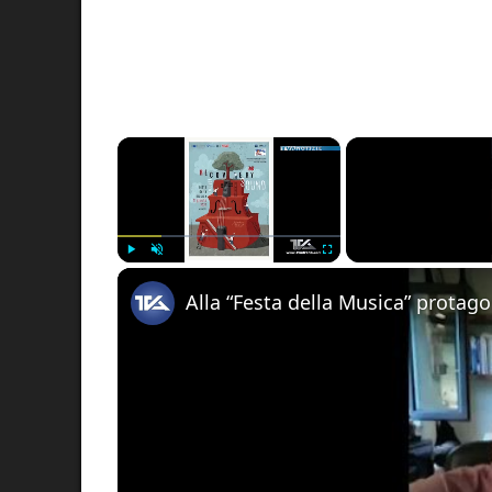
×
Play
Unmute
Fullscreen