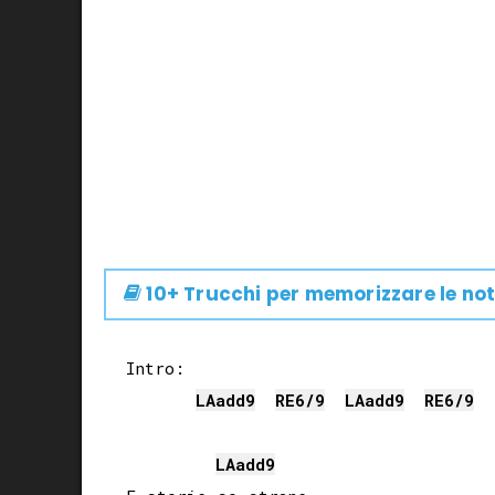
10+ Trucchi per memorizzare le not
Intro:

LA
add9
RE
6/9
LA
add9
RE
6/9
LA
add9