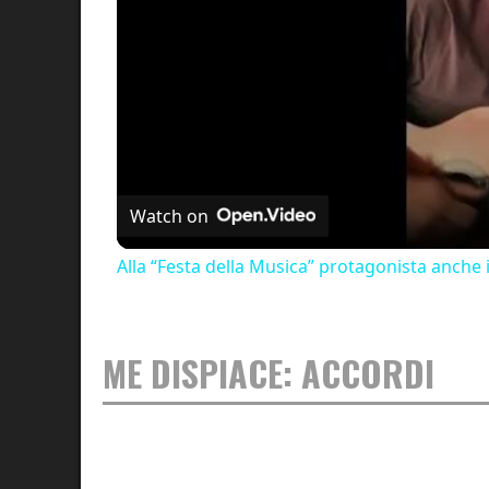
Watch on
Alla “Festa della Musica” protagonista anche 
ME DISPIACE: ACCORDI