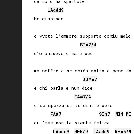
ca mo c’ha spartute

LA
add9
Me dispiace

e vvote l’ammore supporte cchiù male 

SI
m7/4
d’e chiuove e na croce

ma soffre e se chiéa sotto o peso do 
DO#
m7
e chi parla e nun dice

FA#
7/4
e se spezza si tu dint’o core 

FA#
7
SI
m7
MI
4
MI
cu ‘mme non te siente felice…

LA
add9
RE
6/9
LA
add9
RE
m6/9