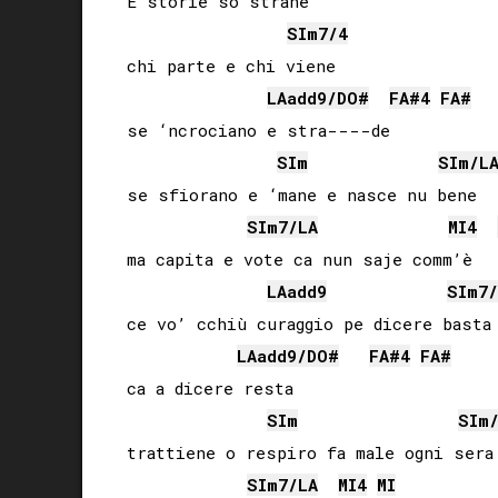
E storie so strane

SI
m7/4
chi parte e chi viene

LA
add9/
DO#
FA#
4
FA#
se ‘ncrociano e stra----de

SI
m
SI
m/
L
se sfiorano e ‘mane e nasce nu bene

SI
m7/
LA
MI
4
ma capita e vote ca nun saje comm’è

LA
add9
SI
m7/
ce vo’ cchiù curaggio pe dicere basta

LA
add9/
DO#
FA#
4
FA#
ca a dicere resta

SI
m
SI
m
trattiene o respiro fa male ogni sera

SI
m7/
LA
MI
4
MI