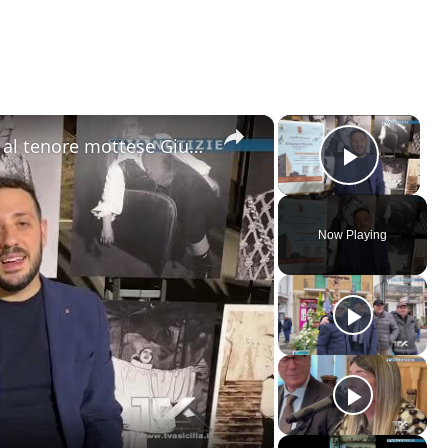
×
×
Motta Sant'Anastasia. L'omaggio al tenore mottese Giuseppe Di Stefano nel giorno della sua nascita.
Play V
Now Playing
ay
deo