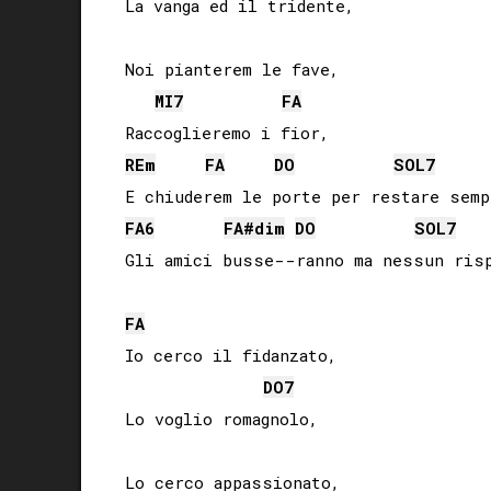
La vanga ed il tridente,

Noi pianterem le fave,

MI
7
FA
RE
m
FA
DO
SOL
7
FA
6
FA#
dim
DO
SOL
7
FA
Io cerco il fidanzato,

DO
7
Lo voglio romagnolo,

Lo cerco appassionato,
