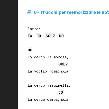
10+ Trucchi per memorizzare le not
FA
DO
SOL
7
DO
DO
Io cerco la morosa,

SOL
7
La voglio romagnola,

La cerco verginella,

DO
La cerco campagnola,
