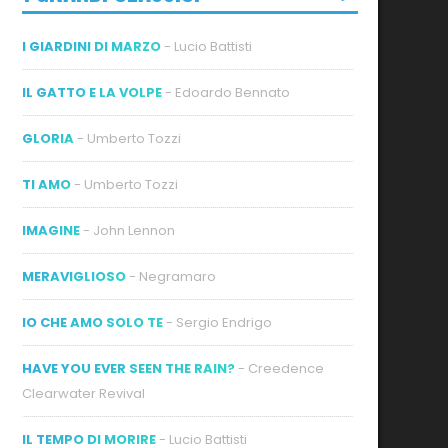
I GIARDINI DI MARZO
- Lucio Battisti
IL GATTO E LA VOLPE
- Edoardo Bennato
GLORIA
- Umberto Tozzi
ideo
TI AMO
- Umberto Tozzi
IMAGINE
- John Lennon
MERAVIGLIOSO
- Negramaro
IO CHE AMO SOLO TE
- Sergio Endrigo
HAVE YOU EVER SEEN THE RAIN?
- Creedence
Clearwater Revival
IL TEMPO DI MORIRE
- Lucio Battisti