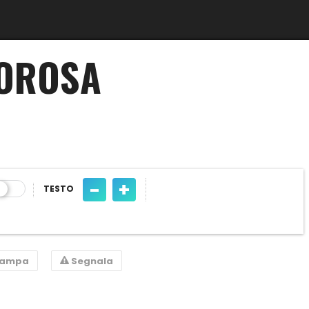
MOROSA
-
+
TESTO
tampa
Segnala