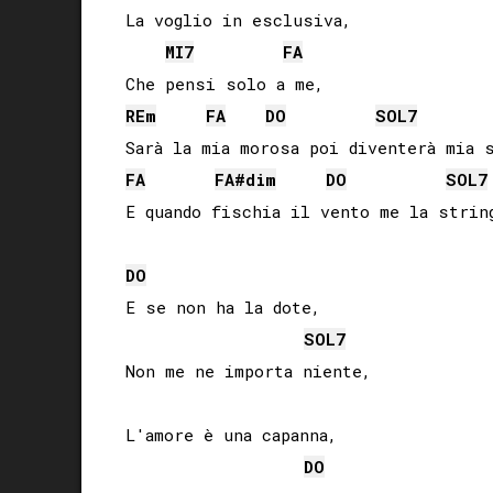
La voglio in esclusiva,

MI
7
FA
RE
m
FA
DO
SOL
7
FA
FA#
dim
DO
SOL
7
E quando fischia il vento me la string
DO
E se non ha la dote,

SOL
7
Non me ne importa niente,

L'amore è una capanna,

DO