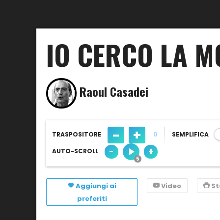
IO CERCO LA 
Raoul Casadei
-
+
TRASPOSITORE
0
SEMPLIFICA
-
+
AUTO-SCROLL
Aggiungi ai
Video
S
preferiti