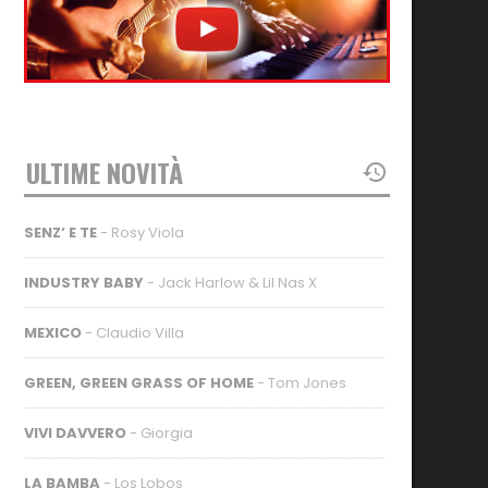
ULTIME NOVITÀ
SENZ’ E TE
- Rosy Viola
INDUSTRY BABY
- Jack Harlow & Lil Nas X
MEXICO
- Claudio Villa
GREEN, GREEN GRASS OF HOME
- Tom Jones
VIVI DAVVERO
- Giorgia
LA BAMBA
- Los Lobos