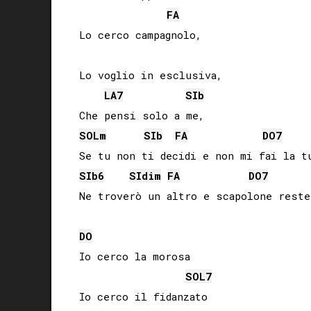
FA
Lo cerco campagnolo,

Lo voglio in esclusiva,

LA
7
SIb
SOL
m
SIb
FA
DO
7
SIb
6
SI
dim
FA
DO
7
DO
Io cerco la morosa

SOL
7
Io cerco il fidanzato
