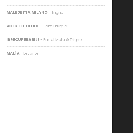
MALEDETTA MILANO
- Trigno
VOI SIETE DI DIO
- Canti Liturgici
IRRECUPERABILE
- Ermal Meta & Trigno
MALÌA
- Levante