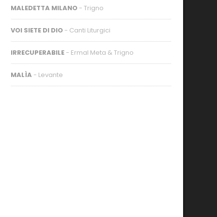
MALEDETTA MILANO
- Trigno
VOI SIETE DI DIO
- Canti Liturgici
IRRECUPERABILE
- Ermal Meta & Trigno
MALÌA
- Levante