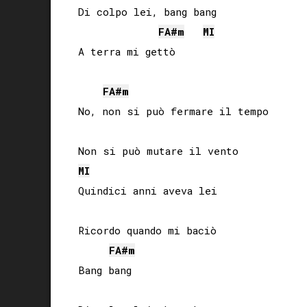
Di colpo lei, bang bang

FA#
m
MI
A terra mi gettò

FA#
m
No, non si può fermare il tempo

MI
Quindici anni aveva lei

Ricordo quando mi baciò

FA#
m
Bang bang
