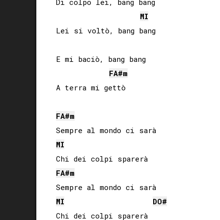
Di colpo lei, bang bang

MI
Lei si voltò, bang bang

E mi baciò, bang bang

FA#
m
A terra mi gettò

FA#
m
MI
FA#
m
MI
DO#
Chi dei colpi sparerà
