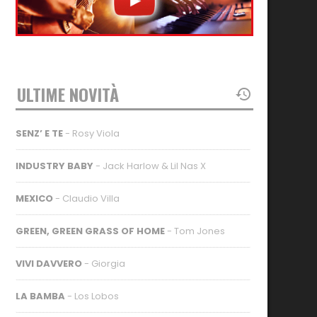
ULTIME NOVITÀ
SENZ’ E TE
- Rosy Viola
INDUSTRY BABY
- Jack Harlow & Lil Nas X
MEXICO
- Claudio Villa
GREEN, GREEN GRASS OF HOME
- Tom Jones
VIVI DAVVERO
- Giorgia
LA BAMBA
- Los Lobos