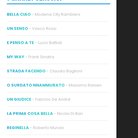
BELLA CIAO
- Modena City Ramblers
UN SENSO
- Vasco Rossi
E PENSO A TE
- Lucio Battisti
MY WAY
- Frank Sinatra
STRADA FACENDO
- Claudio Baglioni
O SURDATO NNAMMURATO
- Massimo Ranieri
UN GIUDICE
- Fabrizio De André
LA PRIMA COSA BELLA
- Nicola Di Bari
REGINELLA
- Roberto Murolo