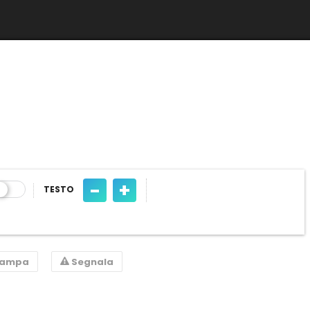
-
+
TESTO
tampa
Segnala