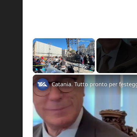
×
Play
Unmute
Fullscreen