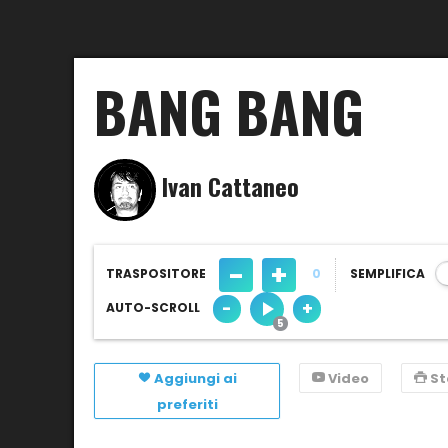
BANG BANG
Ivan Cattaneo
-
+
TRASPOSITORE
0
SEMPLIFICA
-
+
AUTO-SCROLL
Aggiungi ai
Video
S
preferiti