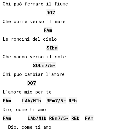
Chi può fermare il fiume

DO
7
Che corre verso il mare

FA
m
Le rondini del cielo

SIb
m
Che vanno verso il sole

SOL
m7/5-
Chi può cambiar l'amore

DO
7
FA
m
LAb
/
MIb
RE
m7/5-
REb
FA
m
LAb
/
MIb
RE
m7/5-
REb
FA
m