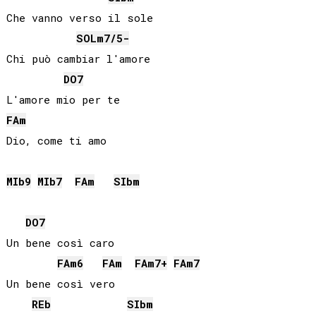
Che vanno verso il sole

SOL
m7/5-
Chi può cambiar l'amore

DO
7
FA
m
Dio, come ti amo

MIb
9
MIb
7
FA
m
SIb
m
DO
7
Un bene così caro

FA
m6
FA
m
FA
m7+
FA
m7
Un bene così vero

REb
SIb
m