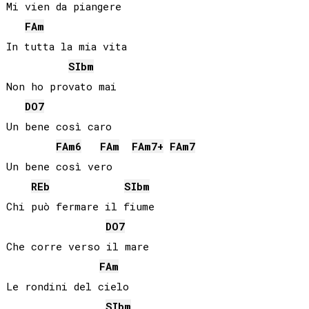
Mi vien da piangere

FA
m
In tutta la mia vita

SIb
m
Non ho provato mai

DO
7
Un bene così caro

FA
m6
FA
m
FA
m7+
FA
m7
Un bene così vero

REb
SIb
m
Chi può fermare il fiume

DO
7
Che corre verso il mare

FA
m
Le rondini del cielo

SIb
m