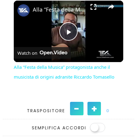
×
Play
Unmute
Fullscreen
Alla “Festa della Musica” protagonista anche il musicista di origini adranite Riccardo Tomasello
Play
Watch on
Video
Alla “Festa della Musica” protagonista anche il
musicista di origini adranite Riccardo Tomasello
-
+
TRASPOSITORE
0
SEMPLIFICA ACCORDI