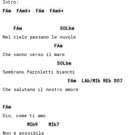
FA
m
FA
m6+
FA
m
FA
m6+
FA
m
SOLb
m
Nel cielo passano le nuvole

FA
m
Che vanno verso il mare

SOLb
m
Sembrano fazzoletti bianchi

FA
m
LAb
/
MIb
REb
DO
7
Che salutano il nostro amore

FA
m
Dio, come ti amo

MIb
9
MIb
7
Non è possibile
