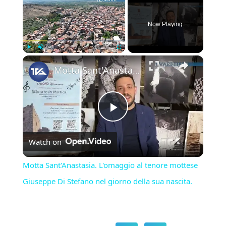
Now Playing
×
Play
Unmute
Fullscreen
Motta Sant'Anastasia. L'omaggio al tenore mottese Giuseppe Di Stefano nel giorno della sua nascita.
Play
Watch on
Video
Motta Sant'Anastasia. L'omaggio al tenore mottese
Giuseppe Di Stefano nel giorno della sua nascita.