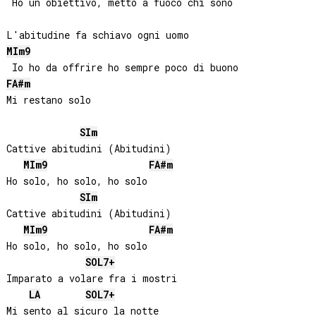
 Ho un obiettivo, metto a fuoco chi sono

MI
m9
FA#
m
Mi restano solo

SI
m
Cattive abitudini (Abitudini)

MI
m9
FA#
m
Ho solo, ho solo, ho solo

SI
m
Cattive abitudini (Abitudini)

MI
m9
FA#
m
Ho solo, ho solo, ho solo

SOL
7+
Imparato a volare fra i mostri

LA
SOL
7+
Mi sento al sicuro la notte
