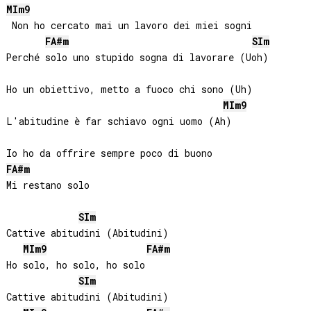
MI
m9
 Non ho cercato mai un lavoro dei miei sogni

FA#
m
SI
m
Perché solo uno stupido sogna di lavorare (Uoh)

Ho un obiettivo, metto a fuoco chi sono (Uh)

MI
m9
L'abitudine è far schiavo ogni uomo (Ah)

FA#
m
Mi restano solo

SI
m
Cattive abitudini (Abitudini)

MI
m9
FA#
m
Ho solo, ho solo, ho solo

SI
m
Cattive abitudini (Abitudini)
