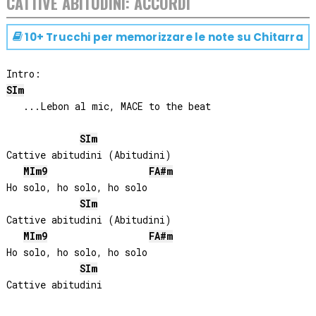
CATTIVE ABITUDINI: ACCORDI
10+ Trucchi per memorizzare le note su
Chitarra
SI
m
   ...Lebon al mic, MACE to the beat

SI
m
Cattive abitudini (Abitudini)

MI
m9
FA#
m
Ho solo, ho solo, ho solo

SI
m
Cattive abitudini (Abitudini)

MI
m9
FA#
m
Ho solo, ho solo, ho solo

SI
m
Cattive abitudini
