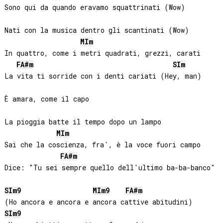
Sono qui da quando eravamo squattrinati (Wow)

Nati con la musica dentro gli scantinati (Wow)

MI
m
In quattro, come i metri quadrati, grezzi, carati

FA#
m
SI
m
La vita ti sorride con i denti cariati (Hey, man)

È amara, come il capo

La pioggia batte il tempo dopo un lampo

MI
m
Sai che la coscienza, fra', è la voce fuori campo

FA#
m
Dice: "Tu sei sempre quello dell'ultimo ba-ba-banco"

SI
m9
MI
m9
FA#
m
SI
m9