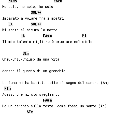
MI
m9
FA#
m
Ho solo, ho solo, ho solo

SOL
7+
Imparato a volare fra i mostri

LA
SOL
7+
Mi sento al sicuro la notte

LA
FA#
m
MI
Il mio talento migliore è bruciare nel cielo

SI
m
Chiu-Chiu-Chiuso da una vita 

dentro il guscio di un granchio

La luna mi ha baciato sotto il segno del cancro (Ah)

MI
m
Adesso che mi sto svegliando

FA#
m
Ho un cerchio sulla testa, come fossi un santo (Ah)

SI
m