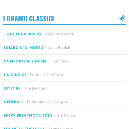
I GRANDI CLASSICI
...E LA LUNA BUSSÒ
- Loredana Bertè
I GIARDINI DI MARZO
- Lucio Battisti
COMFORTABLY NUMB
- Pink Floyd
UN GIUDICE
- Fabrizio De André
LET IT BE
- The Beatles
GENERALE
- Francesco De Gregori
EVERY BREATH YOU TAKE
- The Police
FLY ME TO THE MOON
- Frank Sinatra