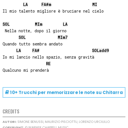
LA
FA#
m
MI
Il mio talento migliore è bruciare nel cielo

SOL
MI
m
LA
 Nella notte, dopo il giorno

SOL
MI
m7
Quando tutto sembra andato

LA
FA#
SOL
add9
Io mi lancio nello spazio, senza gravità

RE
10+ Trucchi per memorizzare le note su
Chitarra
CREDITS
AUTORI:
SIMONE BENUSSI, MAURIZIO PISCIOTTU, LORENZO URCIULLO
COPYRIGHT:
© WARNER CHAPPELL MUSIC