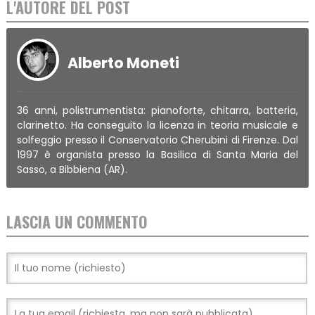
L'AUTORE DEL POST
Alberto Moneti
36 anni, polistrumentista: pianoforte, chitarra, batteria,
clarinetto. Ha conseguito la licenza in teoria musicale e
solfeggio presso il Conservatorio Cherubini di Firenze. Dal
1997 è organista presso la Basilica di Santa Maria del
Sasso, a Bibbiena (AR).
LASCIA UN COMMENTO