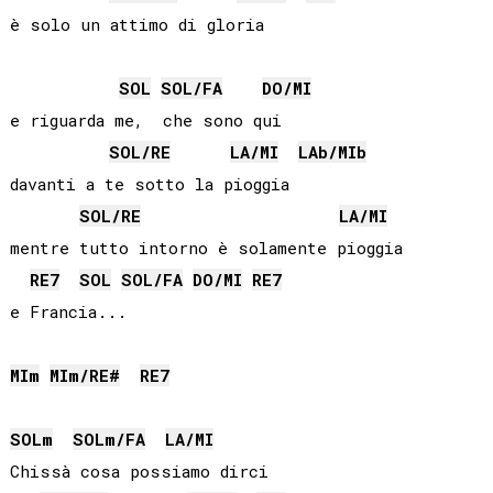
SOL
SOL
/
FA
DO
/
MI
e riguarda me,  che sono qui

SOL
/
RE
LA
/
MI
LAb
/
MIb
davanti a te sotto la pioggia

SOL
/
RE
LA
/
MI
mentre tutto intorno è solamente pioggia

RE
7
SOL
SOL
/
FA
DO
/
MI
RE
7
e Francia...

MI
m
MI
m/
RE#
RE
7
SOL
m
SOL
m/
FA
LA
/
MI
Chissà cosa possiamo dirci
