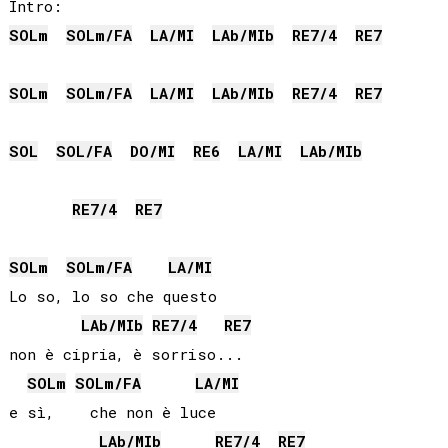
SOL
m
SOL
m/
FA
LA
/
MI
LAb
/
MIb
RE
7/4
RE
7
SOL
m
SOL
m/
FA
LA
/
MI
LAb
/
MIb
RE
7/4
RE
7
SOL
SOL
/
FA
DO
/
MI
RE
6
LA
/
MI
LAb
/
MIb
RE
7/4
RE
7
SOL
m
SOL
m/
FA
LA
/
MI
Lo so, lo so che questo

LAb
/
MIb
RE
7/4
RE
7
non è cipria, è sorriso...

SOL
m
SOL
m/
FA
LA
/
MI
e sì,    che non è luce

LAb
/
MIb
RE
7/4
RE
7