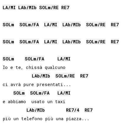
LA
/
MI
LAb
/
MIb
SOL
m/
RE
RE
7
SOL
m
SOL
m/
FA
LA
/
MI
LAb
/
MIb
SOL
m/
RE
RE
7
SOL
m
SOL
m/
FA
LA
/
MI
LAb
/
MIb
SOL
m/
RE
RE
7
SOL
m
SOL
m/
FA
LA
/
MI
Io e te, chissà qualcuno

LAb
/
MIb
SOL
m/
RE
RE
7
ci avrà pure presentati...

SOL
m
SOL
m/
FA
LA
/
MI
e abbiamo  usato un taxi

LAb
/
MIb
RE
7/4
RE
7