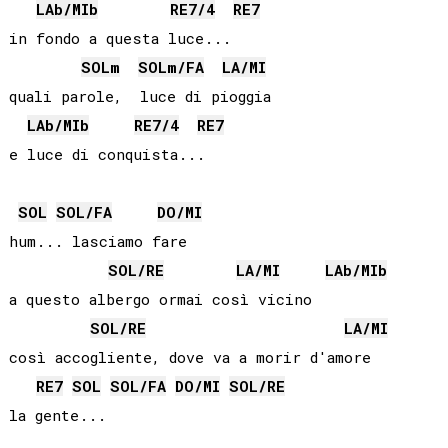
LAb
/
MIb
RE
7/4
RE
7
in fondo a questa luce...

SOL
m
SOL
m/
FA
LA
/
MI
quali parole,  luce di pioggia

LAb
/
MIb
RE
7/4
RE
7
SOL
SOL
/
FA
DO
/
MI
hum... lasciamo fare

SOL
/
RE
LA
/
MI
LAb
/
MIb
a questo albergo ormai così vicino

SOL
/
RE
LA
/
MI
così accogliente, dove va a morir d'amore

RE
7
SOL
SOL
/
FA
DO
/
MI
SOL
/
RE
la gente...
