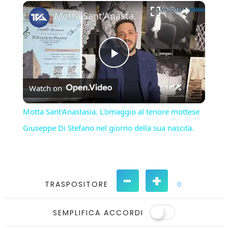
×
Play
Unmute
Fullscreen
Motta Sant'Anastasia. L'omaggio al tenore mottese Giuseppe Di Stefano nel giorno della sua nascita.
Play
Watch on
Video
Motta Sant'Anastasia. L'omaggio al tenore mottese
Giuseppe Di Stefano nel giorno della sua nascita.
-
+
TRASPOSITORE
0
SEMPLIFICA ACCORDI