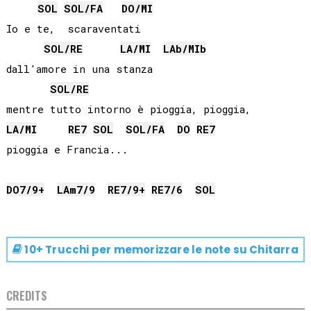
SOL
SOL
/
FA
DO
/
MI
Io e te,  scaraventati

SOL
/
RE
LA
/
MI
LAb
/
MIb
dall'amore in una stanza

SOL
/
RE
LA
/
MI
RE
7
SOL
SOL
/
FA
DO
RE
7
pioggia e Francia...

DO
7/9+
LA
m7/9
RE
7/9+
RE
7/6
SOL
10+ Trucchi per memorizzare le note su
Chitarra
CREDITS