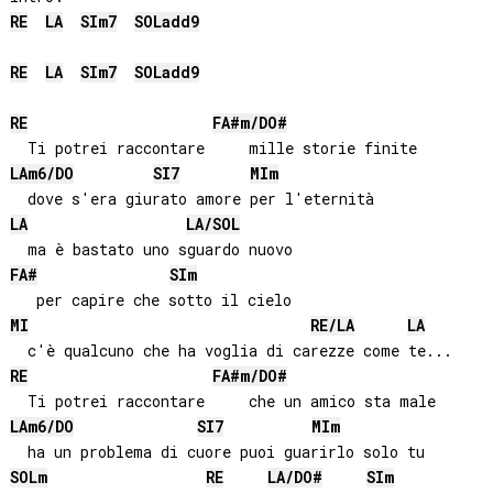
RE
LA
SI
m7
SOL
add9
RE
LA
SI
m7
SOL
add9
RE
FA#
m/
DO#
LA
m6/
DO
SI
7
MI
m
LA
LA
/
SOL
FA#
SI
m
MI
RE
/
LA
LA
RE
FA#
m/
DO#
LA
m6/
DO
SI
7
MI
m
SOL
m
RE
LA
/
DO#
SI
m