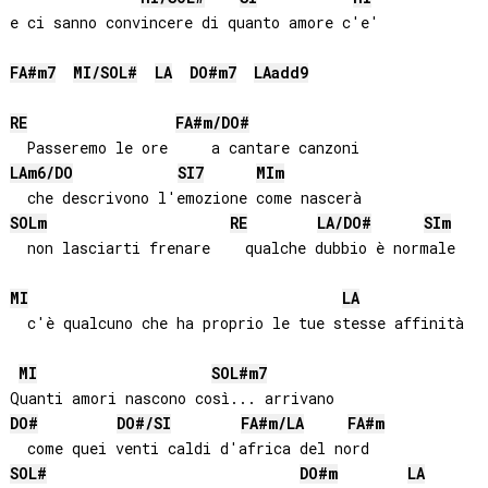
e ci sanno convincere di quanto amore c'e'

FA#
m7
MI
/
SOL#
LA
DO#
m7
LA
add9
RE
FA#
m/
DO#
LA
m6/
DO
SI
7
MI
m
SOL
m
RE
LA
/
DO#
SI
m
MI
LA
  c'è qualcuno che ha proprio le tue stesse affinità

MI
SOL#
m7
DO#
DO#
/
SI
FA#
m/
LA
FA#
m
SOL#
DO#
m
LA