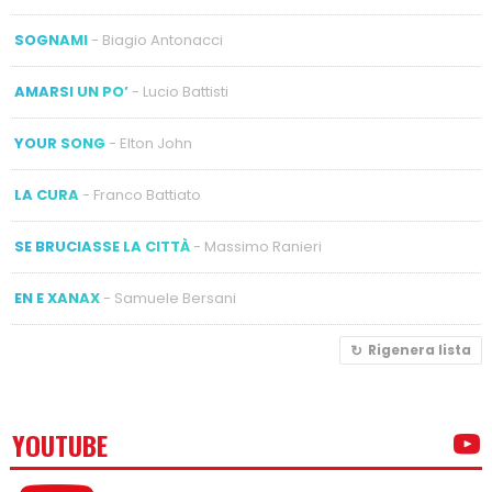
SOGNAMI
- Biagio Antonacci
AMARSI UN PO’
- Lucio Battisti
YOUR SONG
- Elton John
LA CURA
- Franco Battiato
SE BRUCIASSE LA CITTÀ
- Massimo Ranieri
EN E XANAX
- Samuele Bersani
Rigenera lista
YOUTUBE