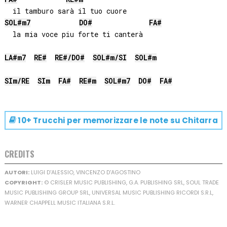
SOL#
m7
DO#
FA#
  la mia voce piu forte ti canterà

LA#
m7
RE#
RE#
/
DO#
SOL#
m/
SI
SOL#
m
SI
m/
RE
SI
m
FA#
RE#
m
SOL#
m7
DO#
FA#
10+ Trucchi per memorizzare le note su
Chitarra
CREDITS
AUTORI:
LUIGI D'ALESSIO, VINCENZO D'AGOSTINO
COPYRIGHT:
© CRISLER MUSIC PUBLISHING, G.A. PUBLISHING SRL, SOUL TRADE
MUSIC PUBLISHING GROUP SRL, UNIVERSAL MUSIC PUBLISHING RICORDI S.R.L,
WARNER CHAPPELL MUSIC ITALIANA S.R.L.