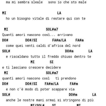
MI
LA
  ho un bisogno vitale di restare qui con te

MI
SOL#
m7
DO#
DO#
/
SI
FA#
m/
LA
FA#
m
SOL#
DO#
m
LA
  e riscaldano tutto il freddo chiuso dentro te

MI
SI
e ti lasciano crescere decidere

MI
SOL#
m7
DO#
DO#
/
SI
FA#
m/
LA
FA#
m
SOL#
DO#
m
LA
  anche le nostre mani ormai si stringono di più

MI
/
SOL#
SI
MI