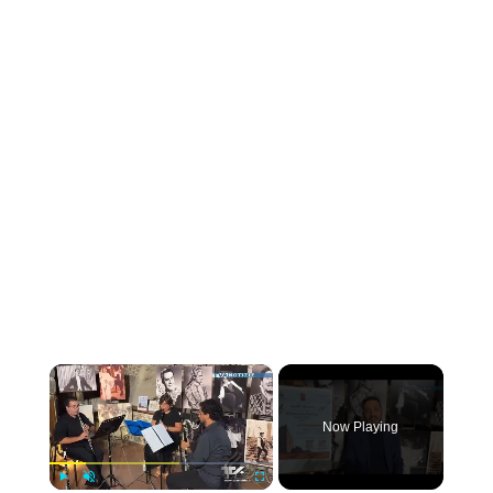
×
Now Playing