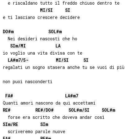
  e riscaldano tutto il freddo chiuso dentro te

MI
/
SI
SI
e ti lasciano crescere decidere

DO#
m
SOL#
m
  Nei desideri nascosti che ho

SI
m/
MI
LA
io voglio una vita divisa con te

LA#
m7/5-
MI
/
SI
SI
regalati un sogno stasera anche tu se vuoi di più

FA#
LA#
m7
RE#
RE#
/
DO#
SOL#
m/
SI
SOL#
m
SI
m/
RE
SI
m
FA#
RE#
m