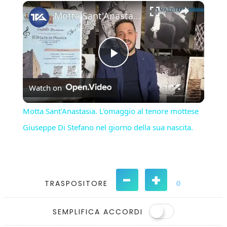
×
Play
Unmute
Fullscreen
Motta Sant'Anastasia. L'omaggio al tenore mottese Giuseppe Di Stefano nel giorno della sua nascita.
Play
Watch on
Video
Motta Sant'Anastasia. L'omaggio al tenore mottese
Giuseppe Di Stefano nel giorno della sua nascita.
-
+
TRASPOSITORE
0
SEMPLIFICA ACCORDI