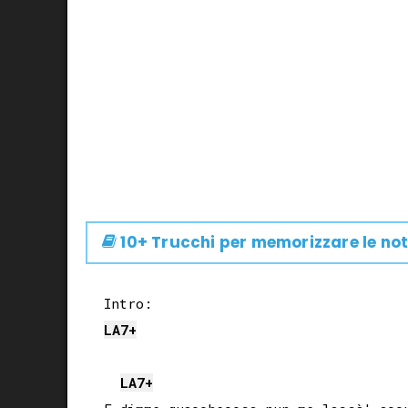
10+ Trucchi per memorizzare le not
LA
7+
LA
7+