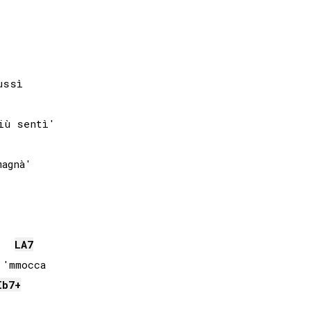
ssì

ù sentì'

LA
7
'mmocca

Ib
7+