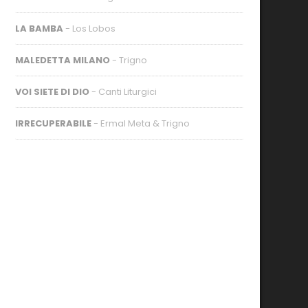
LA BAMBA
- Los Lobos
MALEDETTA MILANO
- Trigno
VOI SIETE DI DIO
- Canti Liturgici
IRRECUPERABILE
- Ermal Meta & Trigno