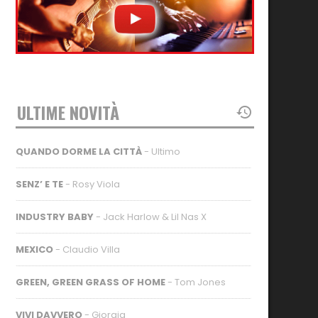
ULTIME NOVITÀ
QUANDO DORME LA CITTÀ
- Ultimo
SENZ’ E TE
- Rosy Viola
INDUSTRY BABY
- Jack Harlow & Lil Nas X
MEXICO
- Claudio Villa
GREEN, GREEN GRASS OF HOME
- Tom Jones
VIVI DAVVERO
- Giorgia