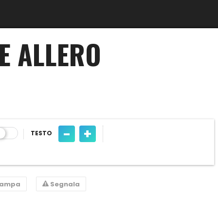
E ALLERO
-
+
TESTO
tampa
Segnala