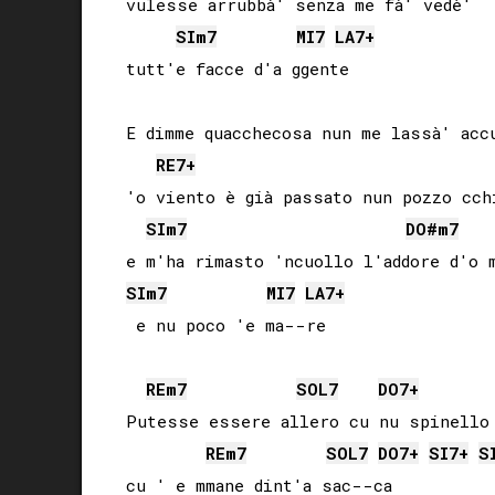
vulesse arrubbà' senza me fà' vedè'

SI
m7
MI
7
LA
7+
tutt'e facce d'a ggente

E dimme quacchecosa nun me lassà' accu
RE
7+
'o viento è già passato nun pozzo cchi
SI
m7
DO#
m7
SI
m7
MI
7
LA
7+
RE
m7
SOL
7
DO
7+
Putesse essere allero cu nu spinello 
RE
m7
SOL
7
DO
7+
SI
7+
S