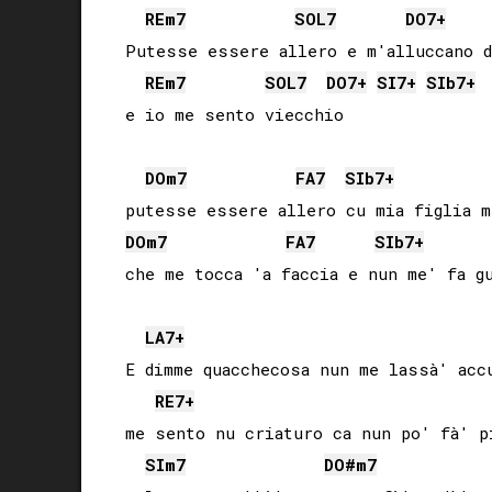
RE
m7
SOL
7
DO
7+
Putesse essere allero e m'alluccano d
RE
m7
SOL
7
DO
7+
SI
7+
SIb
7+
DO
m7
FA
7
SIb
7+
DO
m7
FA
7
SIb
7+
LA
7+
E dimme quacchecosa nun me lassà' accu
RE
7+
me sento nu criaturo ca nun po' fà' pi
SI
m7
DO#
m7