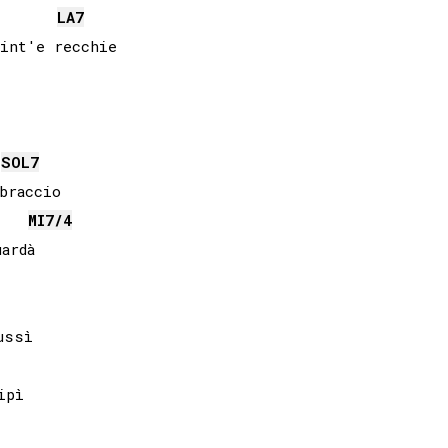
LA
7
int'e recchie

SOL
7
MI
7/4
ssì

pì
