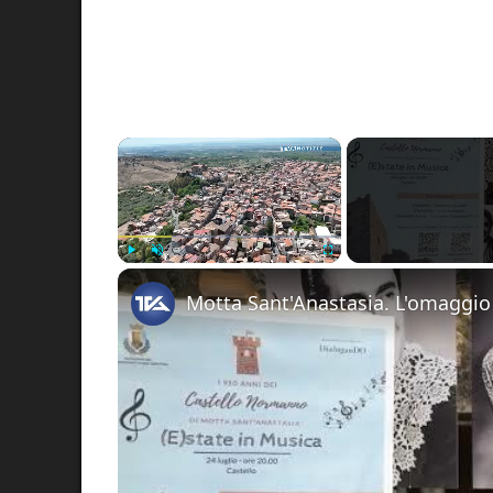
×
Play
Unmute
Fullscreen