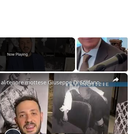
Now Playing
×
Motta Sant'Anastasia. L'omaggio al tenore mottese Giuseppe Di Stefano nel giorno della sua nascita.