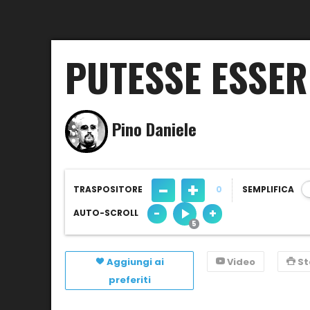
PUTESSE ESSER
Pino Daniele
-
+
TRASPOSITORE
0
SEMPLIFICA
-
+
AUTO-SCROLL
Aggiungi ai
Video
S
preferiti