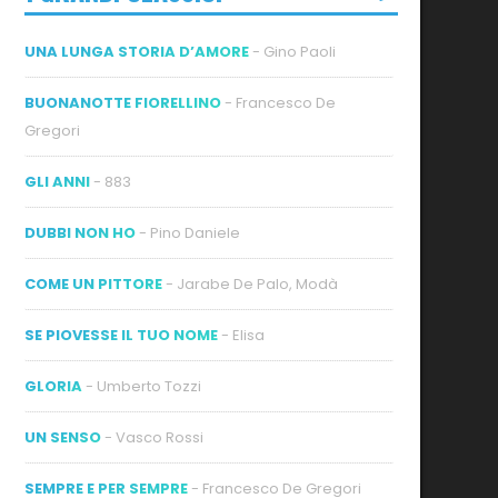
UNA LUNGA STORIA D’AMORE
- Gino Paoli
BUONANOTTE FIORELLINO
- Francesco De
Gregori
GLI ANNI
- 883
DUBBI NON HO
- Pino Daniele
COME UN PITTORE
- Jarabe De Palo, Modà
SE PIOVESSE IL TUO NOME
- Elisa
GLORIA
- Umberto Tozzi
UN SENSO
- Vasco Rossi
SEMPRE E PER SEMPRE
- Francesco De Gregori