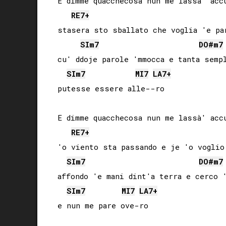
E dimme quacchecosa nun me lassà' accu
RE
7+
stasera sto sballato che voglia 'e par
SI
m7
DO#
m7
cu' ddoje parole 'mmocca e tanta sempl
SI
m7
MI
7
LA
7+
putesse essere alle--ro

E dimme quacchecosa nun me lassà' accu
RE
7+
'o viento sta passando e je 'o voglio 
SI
m7
DO#
m7
affondo 'e mani dint'a terra e cerco '
SI
m7
MI
7
LA
7+