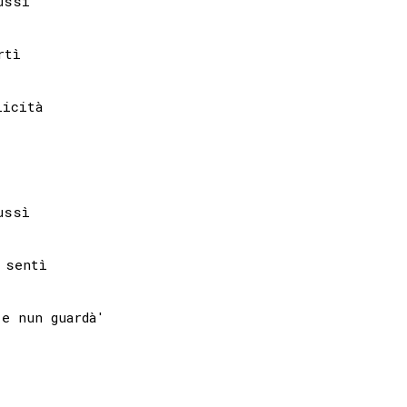
ssì

tì

icità

ssì

sentì

e nun guardà'
