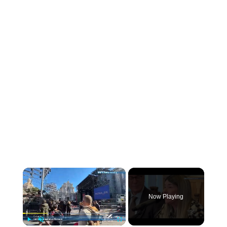
×
Now Playing