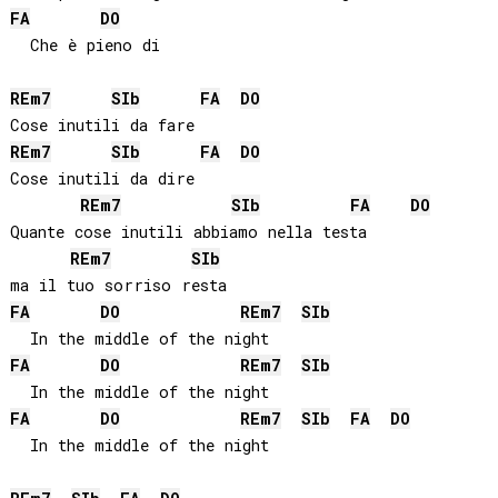
FA
DO
  Che è pieno di

RE
m7
SIb
FA
DO
RE
m7
SIb
FA
DO
Cose inutili da dire

RE
m7
SIb
FA
DO
Quante cose inutili abbiamo nella testa

RE
m7
SIb
FA
DO
RE
m7
SIb
FA
DO
RE
m7
SIb
FA
DO
RE
m7
SIb
FA
DO
  In the middle of the night
