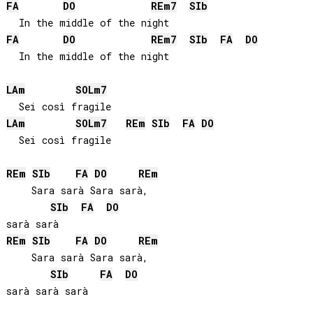
FA
DO
RE
m7
SIb
FA
DO
RE
m7
SIb
FA
DO
  In the middle of the night

LA
m
SOL
m7
LA
m
SOL
m7
RE
m
SIb
FA
DO
  Sei così fragile

RE
m
SIb
FA
DO
RE
m
    Sara sarà Sara sarà,

SIb
FA
DO
RE
m
SIb
FA
DO
RE
m
    Sara sarà Sara sarà,

SIb
FA
DO
sarà sarà sarà
