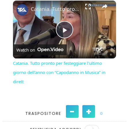
×
Play
Unmute
Fullscreen
Catania. Tutto pronto per festeggiare l’ultimo giorno dell’anno con “Capodanno in Musica” in dirett
Play
Watch on
Video
Catania. Tutto pronto per festeggiare l’ultimo
giorno dell’anno con “Capodanno in Musica” in
dirett
-
+
TRASPOSITORE
0