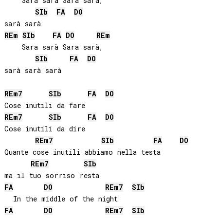
    Sara sarà Sara sarà,

SIb
FA
DO
RE
m
SIb
FA
DO
RE
m
    Sara sarà Sara sarà,

SIb
FA
DO
sarà sarà sarà

RE
m7
SIb
FA
DO
RE
m7
SIb
FA
DO
Cose inutili da dire

RE
m7
SIb
FA
DO
Quante cose inutili abbiamo nella testa

RE
m7
SIb
FA
DO
RE
m7
SIb
FA
DO
RE
m7
SIb