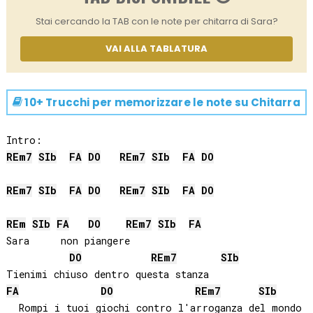
Stai cercando la TAB con le note per chitarra di Sara?
VAI ALLA TABLATURA
10+ Trucchi per memorizzare le note su
Chitarra
RE
m7
SIb
FA
DO
RE
m7
SIb
FA
DO
RE
m7
SIb
FA
DO
RE
m7
SIb
FA
DO
RE
m
SIb
FA
DO
RE
m7
SIb
FA
Sara     non piangere

DO
RE
m7
SIb
FA
DO
RE
m7
SIb