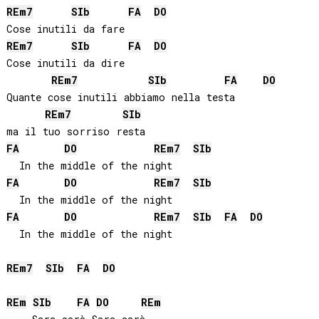
RE
m7
SIb
FA
DO
RE
m7
SIb
FA
DO
Cose inutili da dire

RE
m7
SIb
FA
DO
Quante cose inutili abbiamo nella testa

RE
m7
SIb
FA
DO
RE
m7
SIb
FA
DO
RE
m7
SIb
FA
DO
RE
m7
SIb
FA
DO
  In the middle of the night

RE
m7
SIb
FA
DO
RE
m
SIb
FA
DO
RE
m