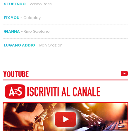
STUPENDO
- Vasco Rossi
FIX YOU
- Coldplay
GIANNA
- Rino Gaetano
LUGANO ADDIO
- Ivan Graziani
YOUTUBE