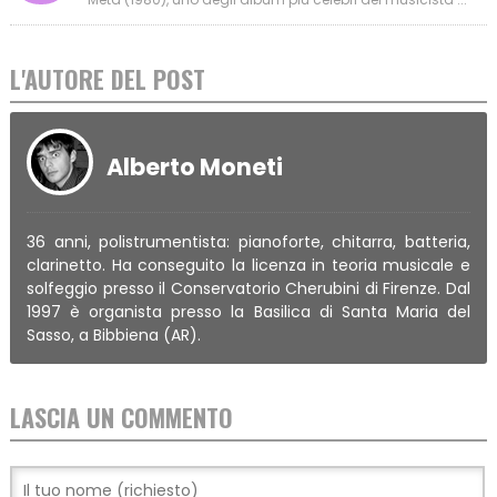
L'AUTORE DEL POST
Alberto Moneti
36 anni, polistrumentista: pianoforte, chitarra, batteria,
clarinetto. Ha conseguito la licenza in teoria musicale e
solfeggio presso il Conservatorio Cherubini di Firenze. Dal
1997 è organista presso la Basilica di Santa Maria del
Sasso, a Bibbiena (AR).
LASCIA UN COMMENTO