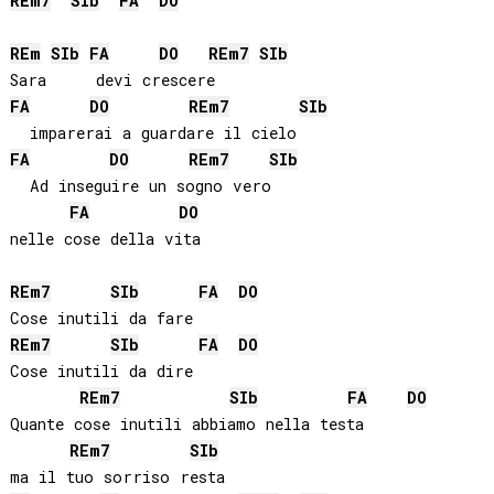
RE
m7
SIb
FA
DO
RE
m
SIb
FA
DO
RE
m7
SIb
FA
DO
RE
m7
SIb
FA
DO
RE
m7
SIb
  Ad inseguire un sogno vero

FA
DO
nelle cose della vita

RE
m7
SIb
FA
DO
RE
m7
SIb
FA
DO
Cose inutili da dire

RE
m7
SIb
FA
DO
Quante cose inutili abbiamo nella testa

RE
m7
SIb