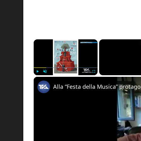
×
Play
Unmute
Fullscreen