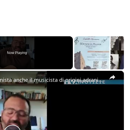
Now Playing
×
Alla “Festa della Musica” protagonista anche il musicista di origini adranite Riccardo Tomasello