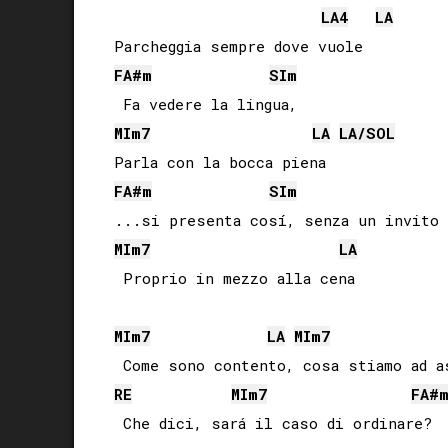
LA
4
LA
FA#
m
SI
m
MI
m7
LA
LA
/
SOL
FA#
m
SI
m
MI
m7
LA
 Proprio in mezzo alla cena

MI
m7
LA
MI
m7
RE
MI
m7
FA#
 Che dici, sará il caso di ordinare?
