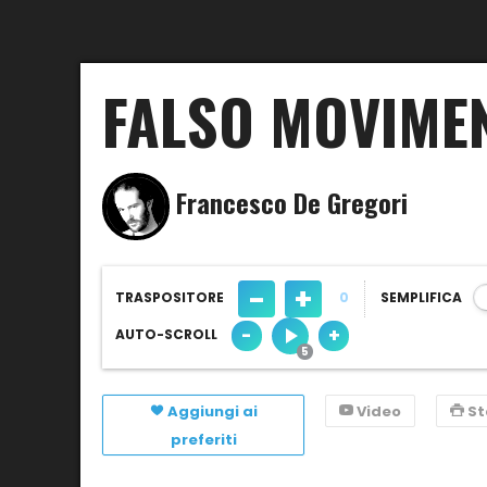
FALSO MOVIME
Francesco De Gregori
-
+
TRASPOSITORE
0
SEMPLIFICA
-
+
AUTO-SCROLL
Aggiungi ai
Video
S
preferiti