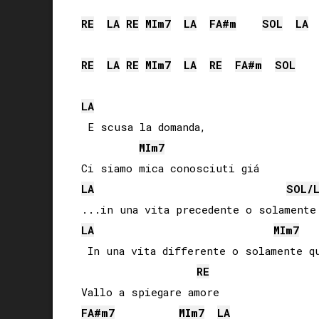
RE
LA
RE
MI
m7
LA
FA#
m
SOL
LA
RE
LA
RE
MI
m7
LA
RE
FA#
m
SOL
LA
 E scusa la domanda,

MI
m7
LA
SOL
/
LA
MI
m7
 In una vita differente o solamente qu
RE
FA#
m7
MI
m7
LA