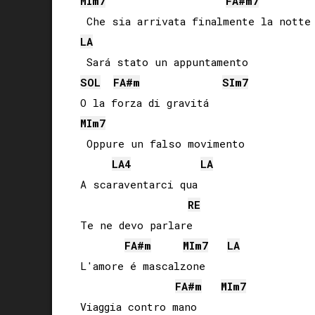
MI
m7
FA#
m7
LA
SOL
FA#
m
SI
m7
MI
m7
 Oppure un falso movimento

LA
4
LA
A scaraventarci qua

RE
Te ne devo parlare

FA#
m
MI
m7
LA
L'amore é mascalzone

FA#
m
MI
m7
Viaggia contro mano
