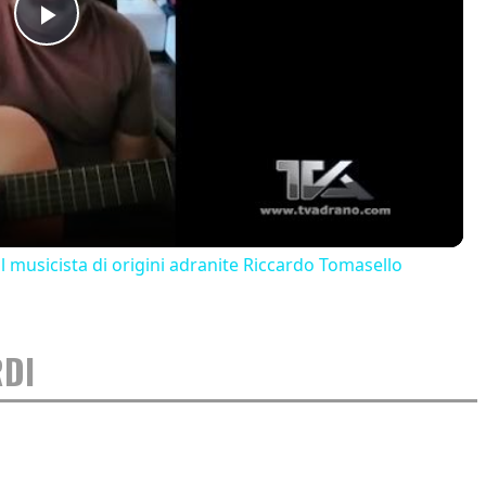
Play
Video
il musicista di origini adranite Riccardo Tomasello
DI