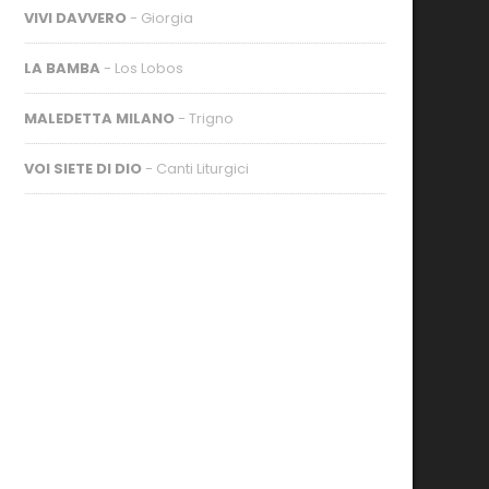
VIVI DAVVERO
- Giorgia
LA BAMBA
- Los Lobos
MALEDETTA MILANO
- Trigno
VOI SIETE DI DIO
- Canti Liturgici