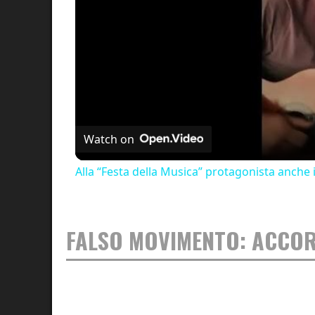
Watch on
Alla “Festa della Musica” protagonista anche 
FALSO MOVIMENTO: ACCOR