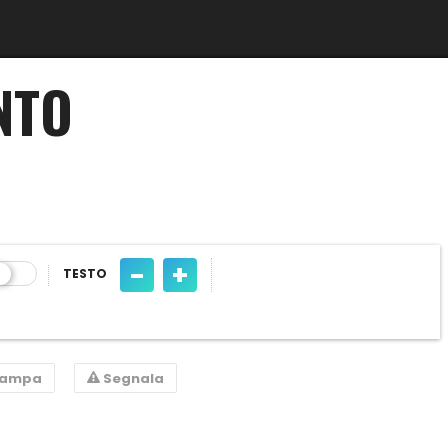
NTO
-
+
TESTO
tampa
Segnala