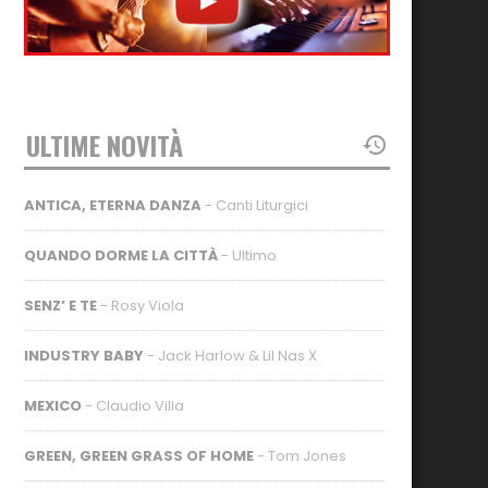
ULTIME NOVITÀ
ANTICA, ETERNA DANZA
- Canti Liturgici
QUANDO DORME LA CITTÀ
- Ultimo
SENZ’ E TE
- Rosy Viola
INDUSTRY BABY
- Jack Harlow & Lil Nas X
MEXICO
- Claudio Villa
GREEN, GREEN GRASS OF HOME
- Tom Jones