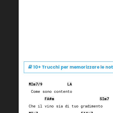
10+ Trucchi per memorizzare le not
MI
m7/9
LA
 Come sono contento

FA#
m
SI
m7