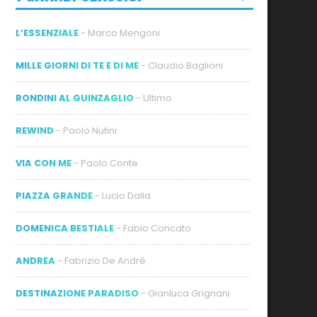
L’ESSENZIALE
- Marco Mengoni
MILLE GIORNI DI TE E DI ME
- Claudio Baglioni
RONDINI AL GUINZAGLIO
- Ultimo
REWIND
- Paolo Nutini
VIA CON ME
- Paolo Conte
PIAZZA GRANDE
- Lucio Dalla
DOMENICA BESTIALE
- Fabio Concato
ANDREA
- Fabrizio De André
DESTINAZIONE PARADISO
- Gianluca Grignani