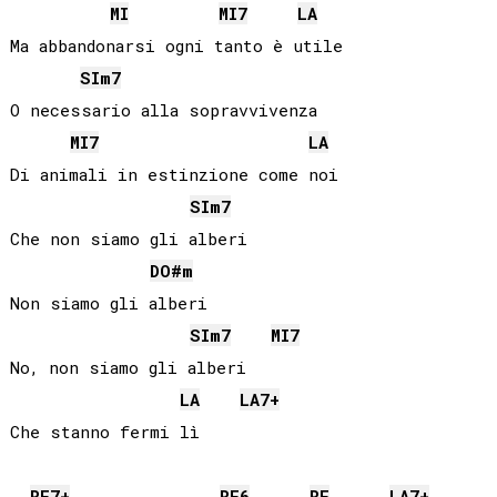
MI
MI
7
LA
Ma abbandonarsi ogni tanto è utile

SI
m7
O necessario alla sopravvivenza

MI
7
LA
Di animali in estinzione come noi

SI
m7
Che non siamo gli alberi

DO#
m
Non siamo gli alberi

SI
m7
MI
7
No, non siamo gli alberi

LA
LA
7+
Che stanno fermi lì

RE
7+
RE
6
RE
LA
7+