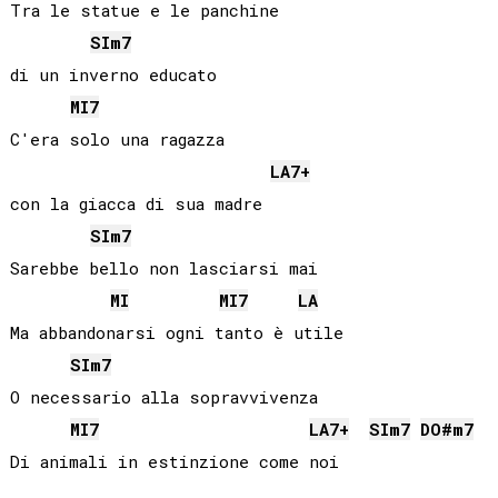
Tra le statue e le panchine 

SI
m7
di un inverno educato

MI
7
C'era solo una ragazza 

LA
7+
con la giacca di sua madre

SI
m7
Sarebbe bello non lasciarsi mai

MI
MI
7
LA
Ma abbandonarsi ogni tanto è utile

SI
m7
O necessario alla sopravvivenza

MI
7
LA
7+
SI
m7
DO#
m7
Di animali in estinzione come noi
