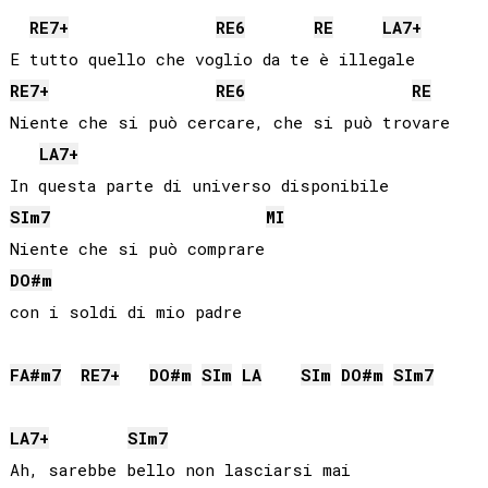
RE
7+
RE
6
RE
LA
7+
RE
7+
RE
6
RE
Niente che si può cercare, che si può trovare

LA
7+
SI
m7
MI
DO#
m
con i soldi di mio padre

FA#
m7
RE
7+
DO#
m
SI
m
LA
SI
m
DO#
m
SI
m7
LA
7+
SI
m7
Ah, sarebbe bello non lasciarsi mai
