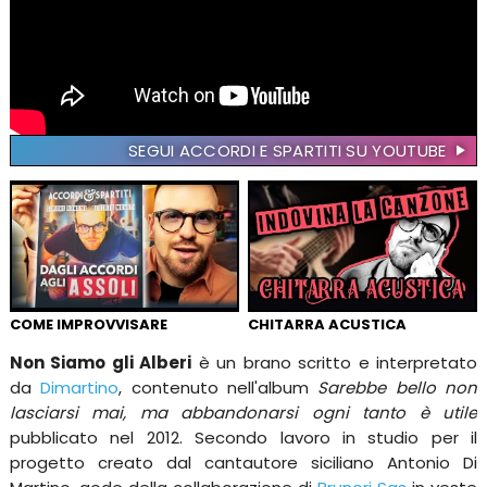
SEGUI ACCORDI E SPARTITI SU YOUTUBE
COME IMPROVVISARE
CHITARRA ACUSTICA
Non Siamo gli Alberi
è un brano scritto e interpretato
da
Dimartino
, contenuto nell'album
Sarebbe bello non
lasciarsi mai, ma abbandonarsi ogni tanto è utile
pubblicato nel 2012. Secondo lavoro in studio per il
progetto creato dal cantautore siciliano Antonio Di