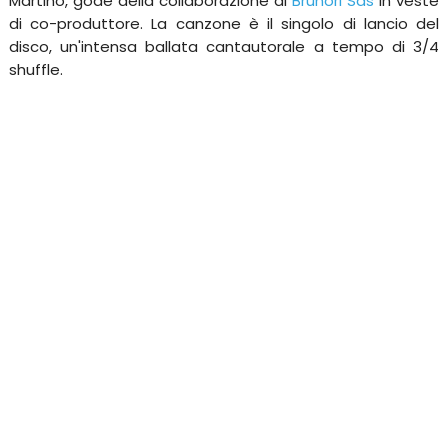
Martino, gode della collaborazione di
Brunori Sas
in veste
di co-produttore. La canzone è il singolo di lancio del
disco, un'intensa ballata cantautorale a tempo di 3/4
shuffle.