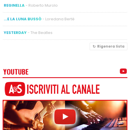
REGINELLA
- Roberto Murolo
...E LA LUNA BUSSÒ
- Loredana Bertè
YESTERDAY
- The Beatles
Rigenera lista
YOUTUBE