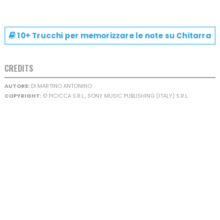
10+ Trucchi per memorizzare le note su
Chitarra
CREDITS
AUTORE:
DI MARTINO ANTONINO
COPYRIGHT:
© PICICCA S.R.L., SONY MUSIC PUBLISHING (ITALY) S.R.L.