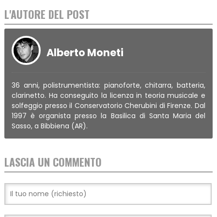
L'AUTORE DEL POST
Alberto Moneti
36 anni, polistrumentista: pianoforte, chitarra, batteria,
clarinetto. Ha conseguito la licenza in teoria musicale e
solfeggio presso il Conservatorio Cherubini di Firenze. Dal
1997 è organista presso la Basilica di Santa Maria del
Sasso, a Bibbiena (AR).
LASCIA UN COMMENTO