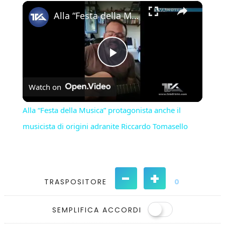
×
Play
Unmute
Fullscreen
Alla “Festa della Musica” protagonista anche il musicista di origini adranite Riccardo Tomasello
Play
Watch on
Video
Alla “Festa della Musica” protagonista anche il
musicista di origini adranite Riccardo Tomasello
-
+
TRASPOSITORE
0
SEMPLIFICA ACCORDI