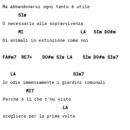
Ma abbandonarsi ogni tanto è utile

SI
m
O necessario alla sopravvivenza

MI
LA
SI
m
DO#
m
Di animali in estinzione come noi

FA#
m7
RE
7+
DO#
m
SI
m
LA
SI
m
DO#
m
SI
m7
LA
SI
m7
Io odio immensamente i giardini comunali

MI
7
Perché è lì che t'ho visto 

LA
scegliere per la prima volta
