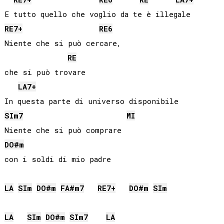
RE
7+
RE
6
Niente che si può cercare, 

RE
che si può trovare

LA
7+
SI
m7
MI
DO#
m
con i soldi di mio padre

LA
SI
m
DO#
m
FA#
m7
RE
7+
DO#
m
SI
m
LA
SI
m
DO#
m
SI
m7
LA