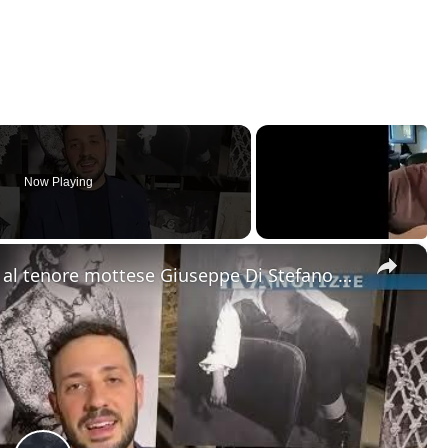
Now Playing
×
Motta Sant'Anastasia. L'omaggio al tenore mottese Giuseppe Di Stefano nel giorno della sua nascita.