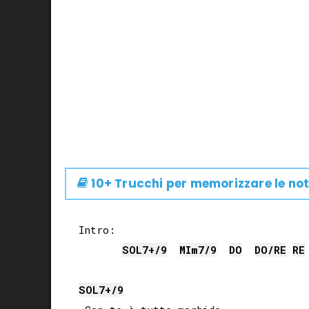
10+ Trucchi per memorizzare le not
Intro:

SOL
7+/9
MI
m7/9
DO
DO
/
RE
RE
SOL
7+/9