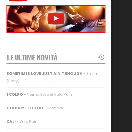
LE ULTIME NOVITÀ
SOMETIMES LOVE JUST AIN’T ENOUGH
- Smith
(Patty)
1 COLPO
- Neima Ezza & Vale Pain
GOODBYE TO YOU
- Scandal
CALI
- Vale Pain