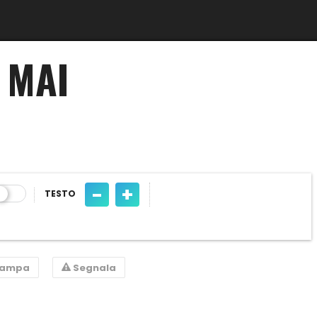
 MAI
-
+
TESTO
tampa
Segnala