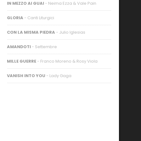
IN MEZZO AI GUAI
- Neima Ezza & Vale Pain
GLORIA
- Canti Liturgici
CON LA MISMA PIEDRA
- Julio Iglesias
AMANDOTI
- Settembre
MILLE GUERRE
- Franco Moreno & Rosy Viola
VANISH INTO YOU
- Lady Gaga