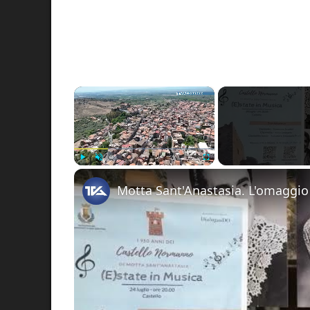
×
Play
Unmute
Fullscreen