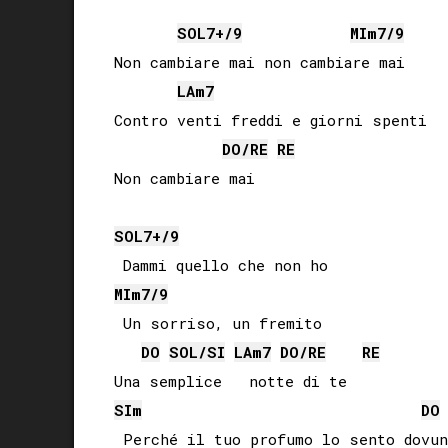
SOL
7+/9
MI
m7/9
Non cambiare mai non cambiare mai

LA
m7
Contro venti freddi e giorni spenti

DO
/
RE
RE
Non cambiare mai

SOL
7+/9
MI
m7/9
 Un sorriso, un fremito

DO
SOL
/
SI
LA
m7
DO
/
RE
RE
SI
m
DO
 Perché il tuo profumo lo sento dovunq