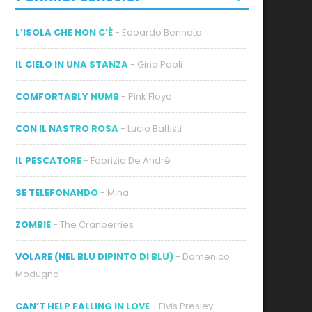
L’ISOLA CHE NON C’È
- Edoardo Bennato
IL CIELO IN UNA STANZA
- Gino Paoli
COMFORTABLY NUMB
- Pink Floyd
CON IL NASTRO ROSA
- Lucio Battisti
IL PESCATORE
- Fabrizio De André
SE TELEFONANDO
- Mina
ZOMBIE
- The Cranberries
VOLARE (NEL BLU DIPINTO DI BLU)
- Domenico
Modugno
CAN’T HELP FALLING IN LOVE
- Elvis Presley