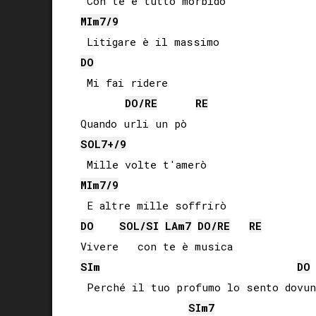
MI
m7/9
DO
 Mi fai ridere

DO
/
RE
RE
SOL
7+/9
MI
m7/9
DO
SOL
/
SI
LA
m7
DO
/
RE
RE
SI
m
DO
 Perché il tuo profumo lo sento dovunq
SI
m7