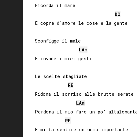
Ricorda il mare

DO
E copre d'amore le cose e la gente

Sconfigge il male

LA
m
E invade i miei gesti

Le scelte sbagliate

RE
Ridona il sorriso alle brutte serate

LA
m
Perdona il mio fare un po' altalenante
RE
E mi fa sentire un uomo importante
