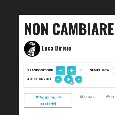
NON CAMBIARE
Luca Dirisio
-
+
TRASPOSITORE
0
SEMPLIFICA
-
+
AUTO-SCROLL
Aggiungi ai
Video
S
preferiti