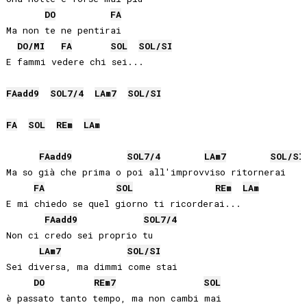
DO
FA
Ma non te ne pentirai

DO
/
MI
FA
SOL
SOL
/
SI
E fammi vedere chi sei...  

FA
add9
SOL
7/4
LA
m7
SOL
/
SI
FA
SOL
RE
m
LA
m
FA
add9
SOL
7/4
LA
m7
SOL
/
SI
Ma so già che prima o poi all'improvviso ritornerai

FA
SOL
RE
m
LA
m
E mi chiedo se quel giorno ti ricorderai...

FA
add9
SOL
7/4
Non ci credo sei proprio tu

LA
m7
SOL
/
SI
Sei diversa, ma dimmi come stai

DO
RE
m7
SOL
è passato tanto tempo, ma non cambi mai
