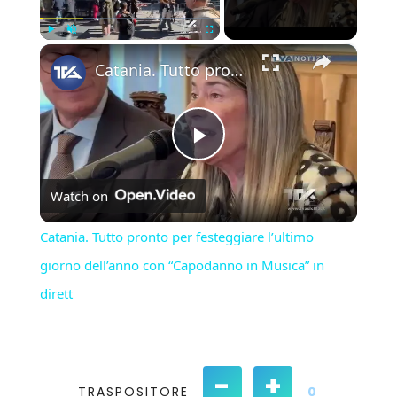
×
Play
Unmute
Fullscreen
Catania. Tutto pronto per festeggiare l’ultimo giorno dell’anno con “Capodanno in Musica” in dirett
Play
Watch on
Video
Catania. Tutto pronto per festeggiare l’ultimo
giorno dell’anno con “Capodanno in Musica” in
dirett
-
+
TRASPOSITORE
0