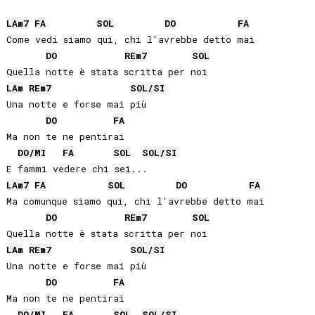
LA
m7
FA
SOL
DO
FA
Come vedi siamo qui, chi l'avrebbe detto mai

DO
RE
m7
SOL
LA
m
RE
m7
SOL
/
SI
Una notte e forse mai più

DO
FA
Ma non te ne pentirai

DO
/
MI
FA
SOL
SOL
/
SI
LA
m7
FA
SOL
DO
FA
Ma comunque siamo qui, chi l'avrebbe detto mai

DO
RE
m7
SOL
LA
m
RE
m7
SOL
/
SI
Una notte e forse mai più

DO
FA
Ma non te ne pentirai

DO
/
MI
FA
SOL
SOL
/
SI