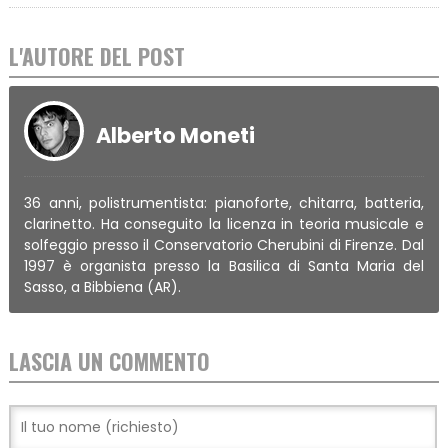
L'AUTORE DEL POST
Alberto Moneti
36 anni, polistrumentista: pianoforte, chitarra, batteria,
clarinetto. Ha conseguito la licenza in teoria musicale e
solfeggio presso il Conservatorio Cherubini di Firenze. Dal
1997 è organista presso la Basilica di Santa Maria del
Sasso, a Bibbiena (AR).
LASCIA UN COMMENTO