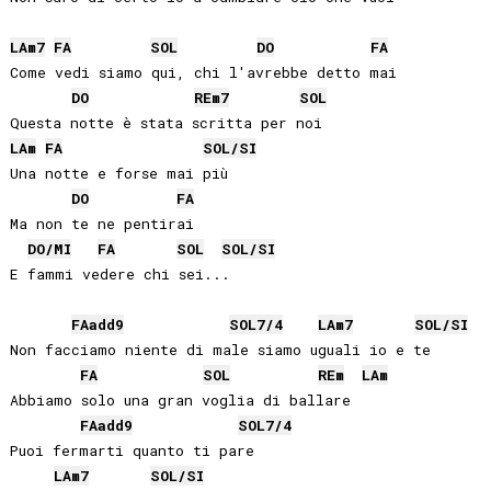
LA
m7
FA
SOL
DO
FA
Come vedi siamo qui, chi l'avrebbe detto mai

DO
RE
m7
SOL
LA
m
FA
SOL
/
SI
Una notte e forse mai più

DO
FA
Ma non te ne pentirai

DO
/
MI
FA
SOL
SOL
/
SI
E fammi vedere chi sei...

FA
add9
SOL
7/4
LA
m7
SOL
/
SI
Non facciamo niente di male siamo uguali io e te

FA
SOL
RE
m
LA
m
Abbiamo solo una gran voglia di ballare

FA
add9
SOL
7/4
Puoi fermarti quanto ti pare

LA
m7
SOL
/
SI