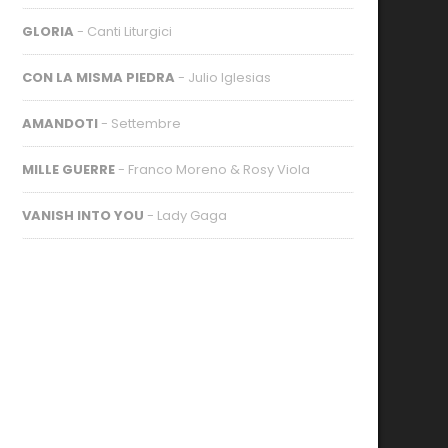
GLORIA
- Canti Liturgici
CON LA MISMA PIEDRA
- Julio Iglesias
AMANDOTI
- Settembre
MILLE GUERRE
- Franco Moreno & Rosy Viola
VANISH INTO YOU
- Lady Gaga