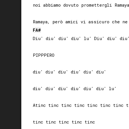
noi abbiamo dovuto promettergli Ramaya
FA#
Diu' diu' diu' diu' lu' Diu' diu' diu'
PIPPPERO

diu' diu' diu' diu' diu' diu' 

diu' diu' diu' diu' diu' diu' lu'

Atinc tinc tinc tinc tinc tinc tinc t
tinc tinc tinc tinc tinc 
