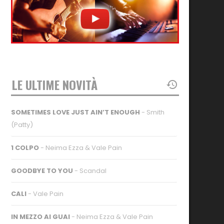
LE ULTIME NOVITÀ
SOMETIMES LOVE JUST AIN’T ENOUGH
- Smith
(Patty)
1 COLPO
- Neima Ezza & Vale Pain
GOODBYE TO YOU
- Scandal
CALI
- Vale Pain
IN MEZZO AI GUAI
- Neima Ezza & Vale Pain