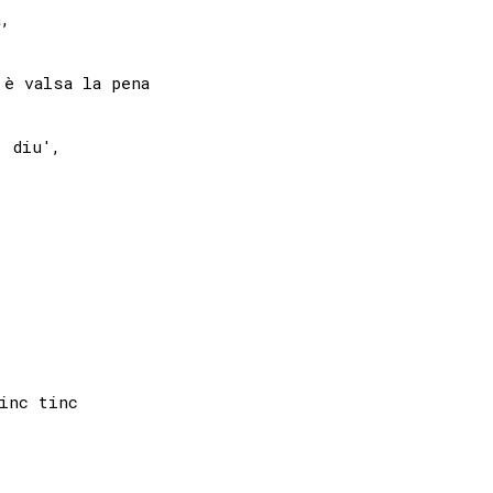
,

 diu', 

inc tinc
