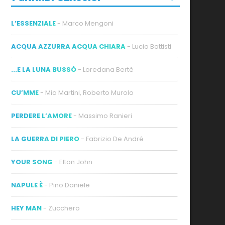
L’ESSENZIALE
- Marco Mengoni
ACQUA AZZURRA ACQUA CHIARA
- Lucio Battisti
...E LA LUNA BUSSÒ
- Loredana Bertè
CU’MME
- Mia Martini, Roberto Murolo
PERDERE L’AMORE
- Massimo Ranieri
LA GUERRA DI PIERO
- Fabrizio De André
YOUR SONG
- Elton John
NAPULE È
- Pino Daniele
HEY MAN
- Zucchero