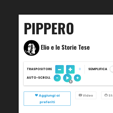
PIPPERO
Elio e le Storie Tese
-
+
TRASPOSITORE
0
SEMPLIFICA
-
+
AUTO-SCROLL
Aggiungi ai
Video
S
preferiti