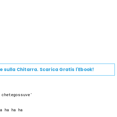
e su
lla
Chitarra
. Scarica Gratis l'Ebook!
 chetegossuve'

 ha ha ha
