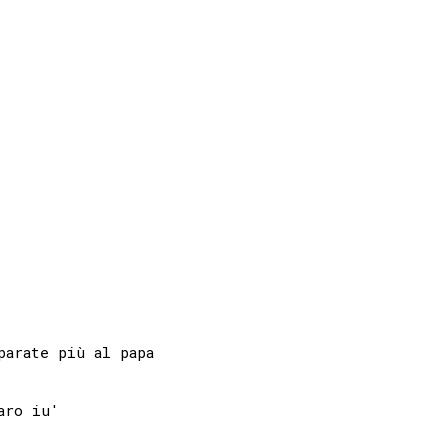
arate più al papa

ro iu' 
