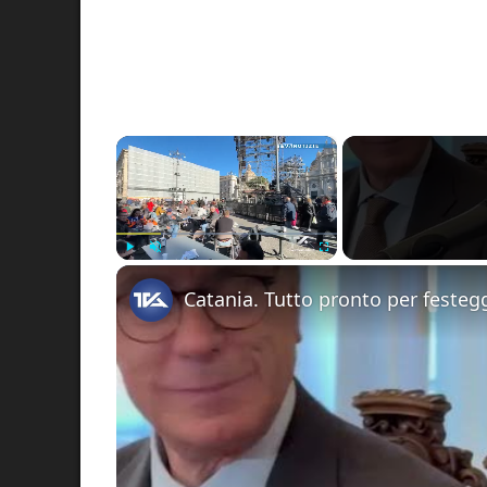
×
Play
Unmute
Fullscreen