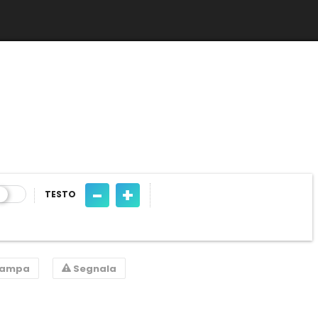
-
+
TESTO
tampa
Segnala