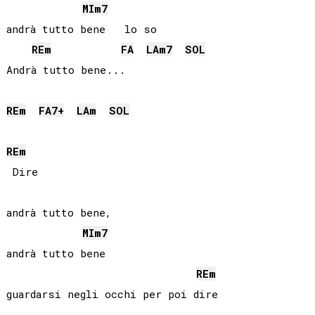
MI
m7
andrà tutto bene   lo so

RE
m
FA
LA
m7
SOL
Andrà tutto bene...

RE
m
FA
7+
LA
m
SOL
RE
m
 Dire

andrà tutto bene,

MI
m7
andrà tutto bene

RE
m
guardarsi negli occhi per poi dire
