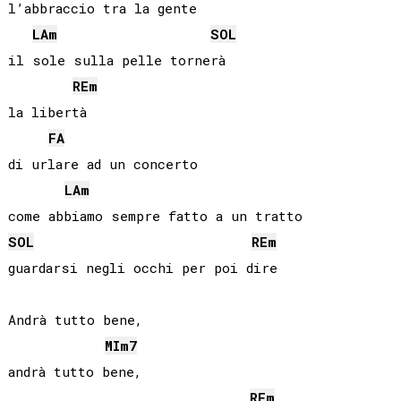
l’abbraccio tra la gente

LA
m
SOL
il sole sulla pelle tornerà

RE
m
la libertà

FA
di urlare ad un concerto

LA
m
SOL
RE
m
guardarsi negli occhi per poi dire

Andrà tutto bene,

MI
m7
andrà tutto bene,

RE
m