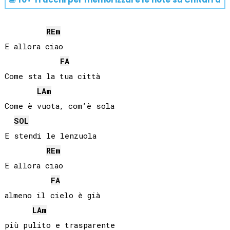
RE
m
E allora ciao

FA
Come sta la tua città

LA
m
Come è vuota, com’è sola

SOL
E stendi le lenzuola

RE
m
E allora ciao

FA
almeno il cielo è già

LA
m
più pulito e trasparente
