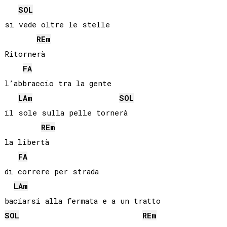
SOL
si vede oltre le stelle

RE
m
Ritornerà

FA
l’abbraccio tra la gente

LA
m
SOL
il sole sulla pelle tornerà

RE
m
la libertà

FA
di correre per strada

LA
m
SOL
RE
m