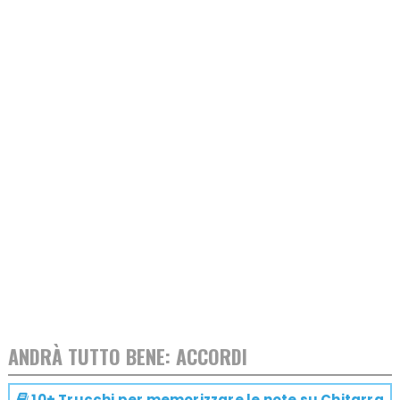
ANDRÀ TUTTO BENE: ACCORDI
10+ Trucchi per memorizzare le note su
Chitarra