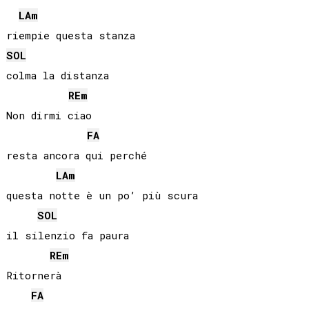
LA
m
SOL
colma la distanza

RE
m
Non dirmi ciao

FA
resta ancora qui perché

LA
m
questa notte è un po’ più scura

SOL
il silenzio fa paura  

RE
m
Ritornerà

FA