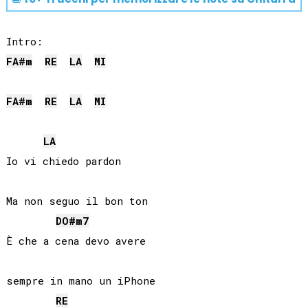
FA#
m
RE
LA
MI
FA#
m
RE
LA
MI
LA
Io vi chiedo pardon

Ma non seguo il bon ton

DO#
m7
È che a cena devo avere

sempre in mano un iPhone

RE