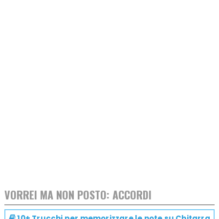
VORREI MA NON POSTO: ACCORDI
10+ Trucchi per memorizzare le note su
Chitarra