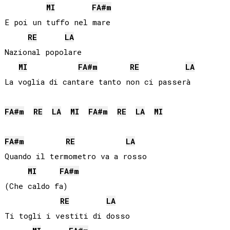
MI
FA#
m
E poi un tuffo nel mare

RE
LA
Nazional popolare

MI
FA#
m
RE
LA
La voglia di cantare tanto non ci passerà

FA#
m
RE
LA
MI
FA#
m
RE
LA
MI
FA#
m
RE
LA
Quando il termometro va a rosso

MI
FA#
m
(Che caldo fa)

RE
LA
Ti togli i vestiti di dosso
