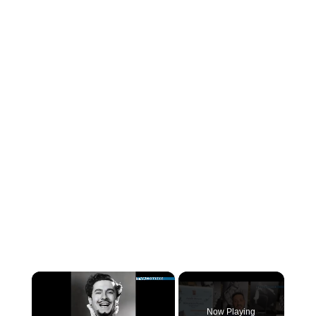
×
Now Playing