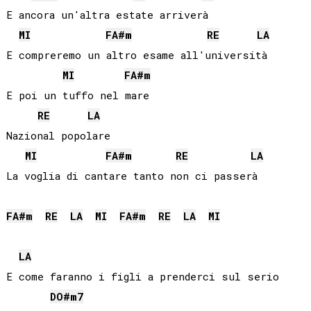
E ancora un'altra estate arriverà

MI
FA#
m
RE
LA
E compreremo un altro esame all'università

MI
FA#
m
E poi un tuffo nel mare

RE
LA
Nazional popolare

MI
FA#
m
RE
LA
La voglia di cantare tanto non ci passerà

FA#
m
RE
LA
MI
FA#
m
RE
LA
MI
LA
E come faranno i figli a prenderci sul serio

DO#
m7