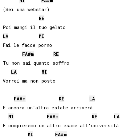
MI
FA#
m
(Sei una webstar)

RE
LA
MI
Fai le facce porno

FA#
m
RE
Tu non sai quanto soffro

LA
MI
Vorrei ma non posto

FA#
m
RE
LA
E ancora un'altra estate arriverà

MI
FA#
m
RE
LA
E compreremo un altro esame all'università

MI
FA#
m