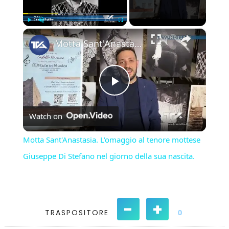
×
Play
Unmute
Fullscreen
Motta Sant'Anastasia. L'omaggio al tenore mottese Giuseppe Di Stefano nel giorno della sua nascita.
Play
Watch on
Video
Motta Sant'Anastasia. L'omaggio al tenore mottese
Giuseppe Di Stefano nel giorno della sua nascita.
-
+
TRASPOSITORE
0