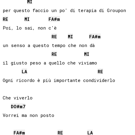
MI
RE
MI
FA#
m
Poi, lo sai, non c'è

RE
MI
FA#
m
un senso a questo tempo che non dà

RE
MI
il giusto peso a quello che viviamo

LA
RE
Ogni ricordo è più importante condividerlo

Che viverlo

DO#
m7
Vorrei ma non posto

FA#
m
RE
LA