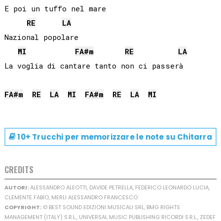
E poi un tuffo nel mare

RE
LA
Nazional popolare

MI
FA#
m
RE
LA
La voglia di cantare tanto non ci passerà

FA#
m
RE
LA
MI
FA#
m
RE
LA
MI
10+ Trucchi per memorizzare le note su
Chitarra
CREDITS
AUTORI:
ALESSANDRO ALEOTTI, DAVIDE PETRELLA, FEDERICO LEONARDO LUCIA,
CLEMENTE FABIO, MERLI ALESSANDRO FRANCESCO
COPYRIGHT:
© BEST SOUND EDIZIONI MUSICALI SRL, BMG RIGHTS
MANAGEMENT (ITALY) S.R.L., UNIVERSAL MUSIC PUBLISHING RICORDI S.R.L., ZEDEF