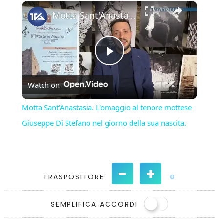
×
Play
Unmute
Fullscreen
Motta Sant'Anastasia. L'omaggio al tenore mottese Giuseppe Di Stefano nel giorno della sua nascita.
Play
Watch on
Video
Motta Sant'Anastasia. L'omaggio al tenore mottese
Giuseppe Di Stefano nel giorno della sua nascita.
-
+
TRASPOSITORE
0
SEMPLIFICA ACCORDI