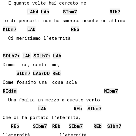
  E quante volte hai cercato me

LAb
4
LAb
SIb
m7
MIb
7
MIb
m7
LAb
REb
  Ci meritiamo l'eternità

SOLb
7+
LAb
SOLb
7+
LAb
Dimmi  se, senti  me,

SIb
m7
LAb
/
DO
REb
RE
dim
MIb
m7
  Una foglia in mezzo a questo vento

LAb
REb
SIb
m7
Che ci ha portato l'eternità, 

REb
SIb
m7
REb
SIb
m7
REb
SIb
m7
l'eternità,      ... l'eternità...
