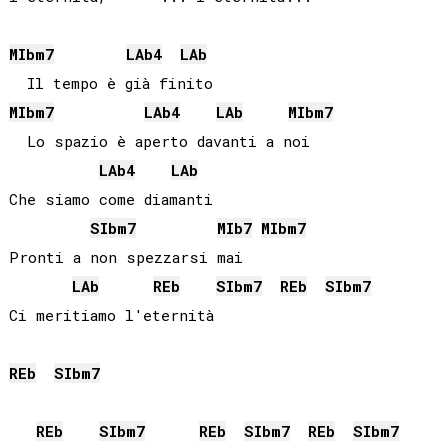
MIb
m7
LAb
4
LAb
MIb
m7
LAb
4
LAb
MIb
m7
  Lo spazio è aperto davanti a noi

LAb
4
LAb
Che siamo come diamanti

SIb
m7
MIb
7
MIb
m7
Pronti a non spezzarsi mai

LAb
REb
SIb
m7
REb
SIb
m7
Ci meritiamo l'eternità

REb
SIb
m7
REb
SIb
m7
REb
SIb
m7
REb
SIb
m7