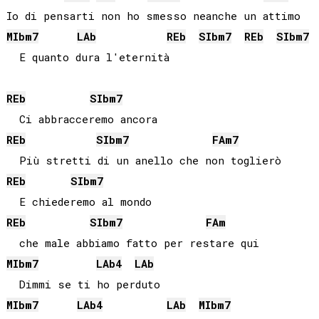
MIb
m7
LAb
REb
SIb
m7
REb
SIb
m7
  E quanto dura l'eternità

REb
SIb
m7
REb
SIb
m7
FA
m7
REb
SIb
m7
REb
SIb
m7
FA
m
MIb
m7
LAb
4
LAb
MIb
m7
LAb
4
LAb
MIb
m7