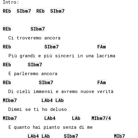
REb
SIb
m7
REb
SIb
m7
REb
SIb
m7
REb
SIb
m7
FA
m
REb
SIb
m7
REb
SIb
m7
FA
m
MIb
m7
LAb
4
LAb
MIb
m7
LAb
4
LAb
MIb
m7/4
  E quanto hai pianto senza di me

LAb
4
LAb
SIb
m7
MIb
7