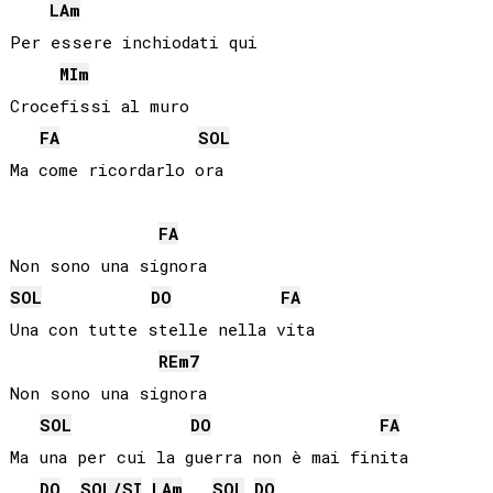
LA
m
Per essere inchiodati qui

MI
m
Crocefissi al muro

FA
SOL
Ma come ricordarlo ora

FA
SOL
DO
FA
Una con tutte stelle nella vita

RE
m7
Non sono una signora

SOL
DO
FA
Ma una per cui la guerra non è mai finita

DO
SOL
/
SI
LA
m
SOL
DO