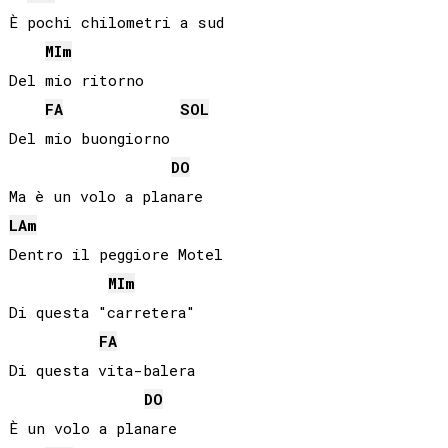
È pochi chilometri a sud

MI
m
Del mio ritorno

FA
SOL
Del mio buongiorno

DO
LA
m
Dentro il peggiore Motel

MI
m
Di questa "carretera"

FA
Di questa vita-balera

DO
È un volo a planare
