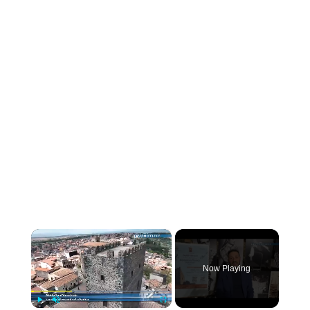
×
Now Playing