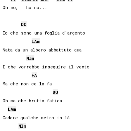
Oh no,   ho no...

DO
Io che sono una foglia d'argento

LA
m
Nata da un albero abbattuto qua

MI
m
E che vorrebbe inseguire il vento

FA
Ma che non ce la fa

DO
Oh ma che brutta fatica

LA
m
Cadere qualche metro in là

MI
m