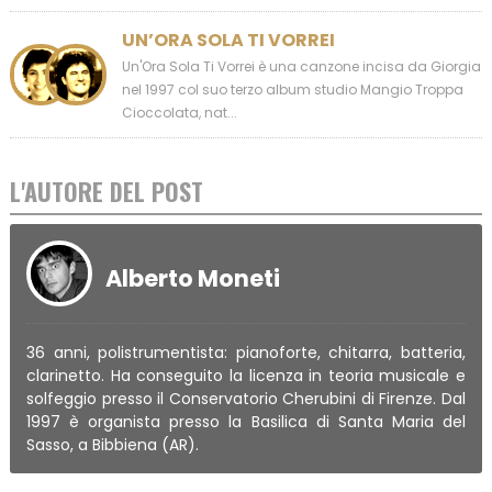
UN’ORA SOLA TI VORREI
Un'Ora Sola Ti Vorrei è una canzone incisa da Giorgia
nel 1997 col suo terzo album studio Mangio Troppa
Cioccolata, nat...
L'AUTORE DEL POST
Alberto Moneti
36 anni, polistrumentista: pianoforte, chitarra, batteria,
clarinetto. Ha conseguito la licenza in teoria musicale e
solfeggio presso il Conservatorio Cherubini di Firenze. Dal
1997 è organista presso la Basilica di Santa Maria del
Sasso, a Bibbiena (AR).