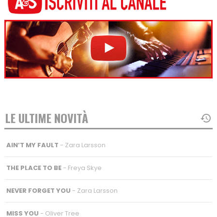
LE ULTIME NOVITÀ
AIN’T MY FAULT
- Zara Larsson
THE PLACE TO BE
- Freya Skye
NEVER FORGET YOU
- Zara Larsson
MISS YOU
- Oliver Tree