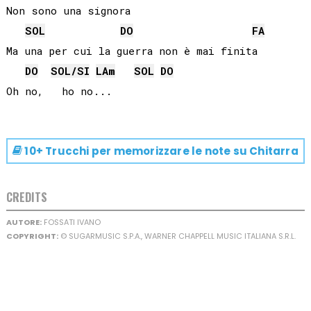
Non sono una signora

SOL
DO
FA
Ma una per cui la guerra non è mai finita         
DO
SOL
/
SI
LA
m
SOL
DO
10+ Trucchi per memorizzare le note su
Chitarra
CREDITS
AUTORE:
FOSSATI IVANO
COPYRIGHT:
© SUGARMUSIC S.P.A., WARNER CHAPPELL MUSIC ITALIANA S.R.L.