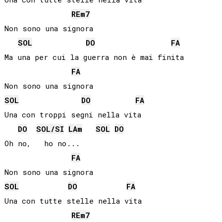
RE
m7
Non sono una signora

SOL
DO
FA
Ma una per cui la guerra non è mai finita

FA
SOL
DO
FA
Una con troppi segni nella vita              

DO
SOL
/
SI
LA
m
SOL
DO
Oh no,   ho no...

FA
SOL
DO
FA
Una con tutte stelle nella vita

RE
m7