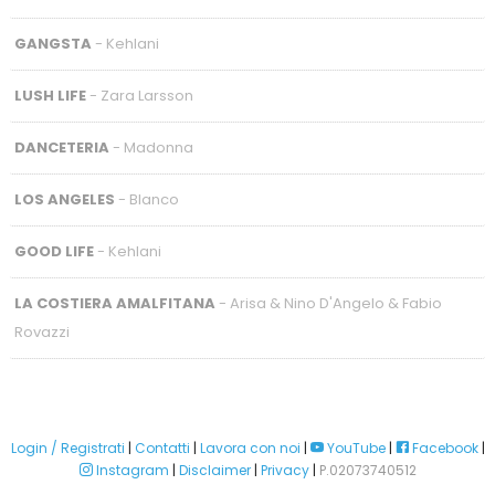
GANGSTA
- Kehlani
LUSH LIFE
- Zara Larsson
DANCETERIA
- Madonna
LOS ANGELES
- Blanco
GOOD LIFE
- Kehlani
LA COSTIERA AMALFITANA
- Arisa & Nino D'Angelo & Fabio
Rovazzi
Login / Registrati
|
Contatti
|
Lavora con noi
|
YouTube
|
Facebook
|
Instagram
|
Disclaimer
|
Privacy
|
P.02073740512