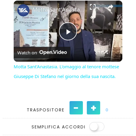
×
Play
Unmute
Fullscreen
Motta Sant'Anastasia. L'omaggio al tenore mottese Giuseppe Di Stefano nel giorno della sua nascita.
Play
Watch on
Video
Motta Sant'Anastasia. L'omaggio al tenore mottese
Giuseppe Di Stefano nel giorno della sua nascita.
-
+
TRASPOSITORE
0
SEMPLIFICA ACCORDI