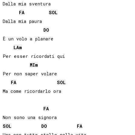
Dalla mia sventura

FA
SOL
Dalla mia paura

DO
È un volo a planare

LA
m
Per esser ricordati qui

MI
m
Per non saper volare

FA
SOL
Ma come ricordarlo ora

FA
SOL
DO
FA
Una con tutte stelle nella vita
