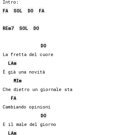
FA
SOL
DO
FA
RE
m7
SOL
DO
DO
La fretta del cuore

LA
m
È già una novità

MI
m
Che dietro un giornale sta

FA
Cambiando opinioni

DO
E il male del giorno

LA
m