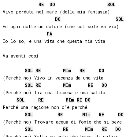
RE
DO
SOL
Vivo perduta nel mare (della mia fantasia)

DO
SOL
Ed ogni notte un dolore (che col sole va via)

FA
Io lo so, è una vita che questa mia vita

Va avanti così

SOL
RE
MI
m
RE
DO
(Perché no) Vivo in vacanza da una vita

SOL
RE
MI
m
RE
DO
(Perché no) Tra una discesa e una salita

SOL
RE
MI
m
RE
DO
Perché una ragione non c'è perché

SOL
RE
MI
m
RE
DO
(Perché no) Trovare acqua di fonte che si beve

SOL
RE
MI
m
RE
DO
(Perché no) Sotto un sole che bagna di calore,
