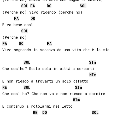
SOL
FA
DO
SOL
(Perché no) Vivo ridendo (perché no)

FA
DO
E va bene così

SOL
FA
DO
FA
Vivo sognando in vacanza da una vita che è la mia

SOL
SI
m
Che cos'ho? Resto sola in città a cercarti

MI
m
RE
SOL
SI
m
Che cos' ho? Che non va e non riesco a dormire

MI
m
E continuo a rotolarmi nel letto

RE
DO
SOL