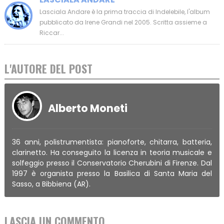
Lasciala Andare è la prima traccia di Indelebile, l'album
pubblicato da Irene Grandi nel 2005. Scritta assieme a
Riccar...
L'AUTORE DEL POST
Alberto Moneti
36 anni, polistrumentista: pianoforte, chitarra, batteria,
clarinetto. Ha conseguito la licenza in teoria musicale e
solfeggio presso il Conservatorio Cherubini di Firenze. Dal
1997 è organista presso la Basilica di Santa Maria del
Sasso, a Bibbiena (AR).
LASCIA UN COMMENTO