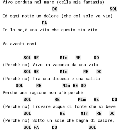
Vivo perduta nel mare (della mia fantasia)

DO
SOL
Ed ogni notte un dolore (che col sole va via)

FA
Io lo so,è una vita che questa mia vita

Va avanti così

SOL
RE
MI
m
RE
DO
(Perché no) Vivo in vacanza da una vita

SOL
RE
MI
m
RE
DO
(Perché no) Tra una discesa e una salita

SOL
RE
MI
m
RE
DO
Perché una ragione non c'è perché

SOL
RE
MI
m
RE
DO
(Perché no) Trovare acqua di fonte che si beve

SOL
RE
MI
m
RE
DO
(Perché no) Sotto un sole che bagna di calore,

SOL
FA
DO
SOL