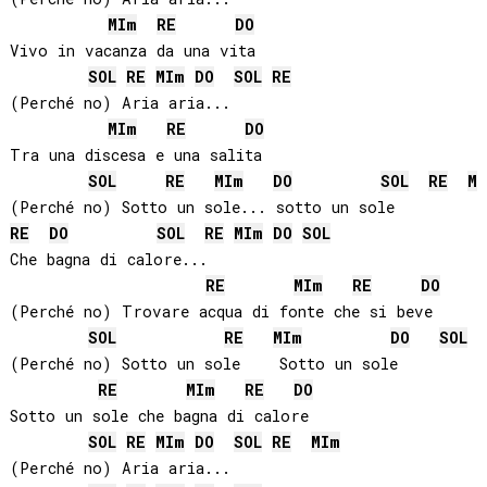
MI
m
RE
DO
Vivo in vacanza da una vita

SOL
RE
MI
m
DO
SOL
RE
(Perché no) Aria aria...

MI
m
RE
DO
Tra una discesa e una salita

SOL
RE
MI
m
DO
SOL
RE
MI
RE
DO
SOL
RE
MI
m
DO
SOL
Che bagna di calore...

RE
MI
m
RE
DO
(Perché no) Trovare acqua di fonte che si beve

SOL
RE
MI
m
DO
SOL
(Perché no) Sotto un sole    Sotto un sole

RE
MI
m
RE
DO
Sotto un sole che bagna di calore

SOL
RE
MI
m
DO
SOL
RE
MI
m
(Perché no) Aria aria... 
