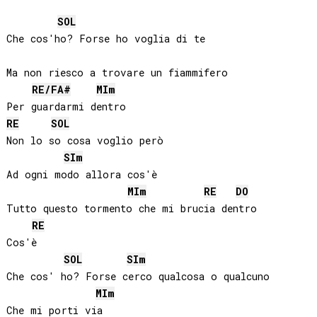
SOL
Che cos'ho? Forse ho voglia di te

Ma non riesco a trovare un fiammifero

RE
/
FA#
MI
m
RE
SOL
Non lo so cosa voglio però

SI
m
Ad ogni modo allora cos'è

MI
m
RE
DO
Tutto questo tormento che mi brucia dentro

RE
Cos'è

SOL
SI
m
Che cos' ho? Forse cerco qualcosa o qualcuno

MI
m
Che mi porti via
