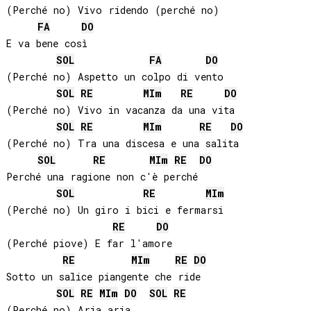
(Perché no) Vivo ridendo (perché no)

FA
DO
E va bene così

SOL
FA
DO
(Perché no) Aspetto un colpo di vento

SOL
RE
MI
m
RE
DO
(Perché no) Vivo in vacanza da una vita

SOL
RE
MI
m
RE
DO
(Perché no) Tra una discesa e una salita

SOL
RE
MI
m
RE
DO
Perché una ragione non c'è perché

SOL
RE
MI
m
(Perché no) Un giro i bici e fermarsi

RE
DO
(Perché piove) E far l'amore

RE
MI
m
RE
DO
Sotto un salice piangente che ride

SOL
RE
MI
m
DO
SOL
RE
(Perché no) Aria aria... 
