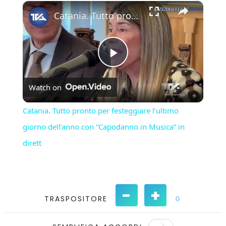
×
Play
Unmute
Fullscreen
Catania. Tutto pronto per festeggiare l’ultimo giorno dell’anno con “Capodanno in Musica” in dirett
Play
Watch on
Video
Catania. Tutto pronto per festeggiare l’ultimo
giorno dell’anno con “Capodanno in Musica” in
dirett
-
+
TRASPOSITORE
0