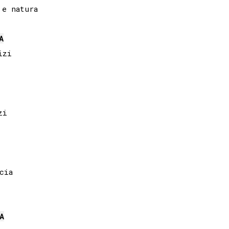
e natura

A
zi

i

ia 

A