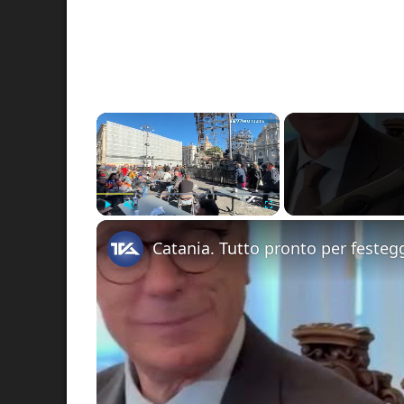
×
Play
Unmute
Fullscreen