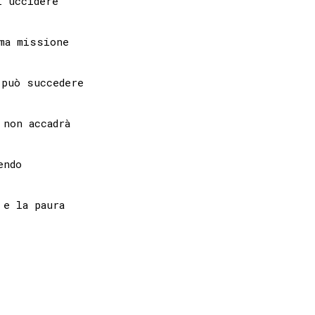
 uccidere

ma missione

può succedere

non accadrà

ndo

e la paura
