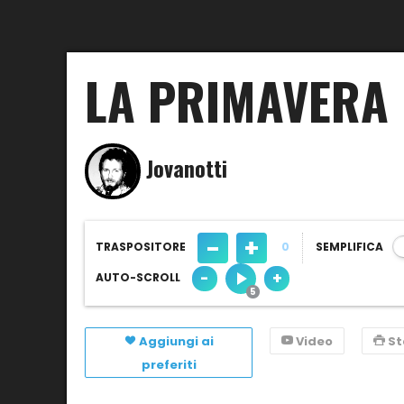
LA PRIMAVERA
Jovanotti
-
+
TRASPOSITORE
0
SEMPLIFICA
-
+
AUTO-SCROLL
Aggiungi ai
Video
S
preferiti