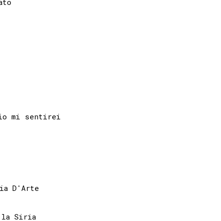
to 

o mi sentirei

ia D'Arte

la Siria
