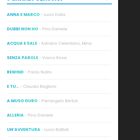
ANNA E MARCO
- Lucio Dalla
DUBBI NON HO
- Pino Daniele
ACQUA E SALE
- Adriano Celentano, Mina
SENZA PAROLE
- Vasco Rossi
REWIND
- Paolo Nutini
E TU…
- Claudio Baglioni
A MUSO DURO
- Pierangelo Bertoli
ALLERIA
- Pino Daniele
UN’AVVENTURA
- Lucio Battisti