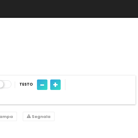
-
+
TESTO
tampa
Segnala