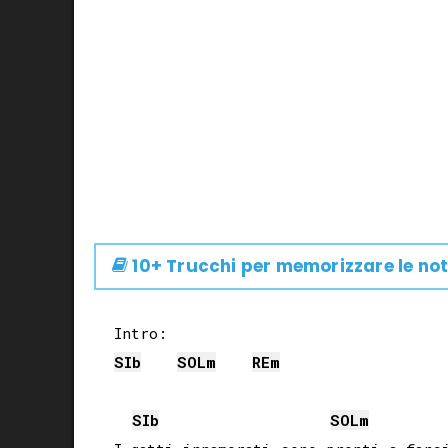
10+ Trucchi per memorizzare le not
SIb
SOL
m
RE
m
SIb
SOL
m