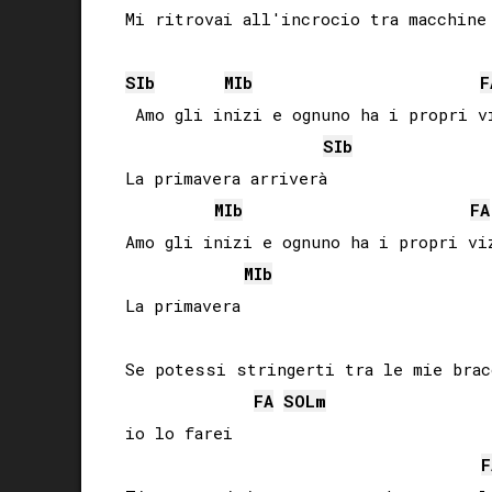
Mi ritrovai all'incrocio tra macchine 
SIb
MIb
F
 Amo gli inizi e ognuno ha i propri vi
SIb
La primavera arriverà

MIb
FA
Amo gli inizi e ognuno ha i propri viz
MIb
La primavera

Se potessi stringerti tra le mie bracc
FA
SOL
m
io lo farei

F