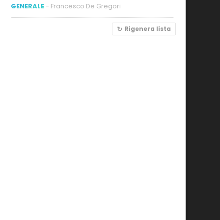
GENERALE
- Francesco De Gregori
Rigenera lista