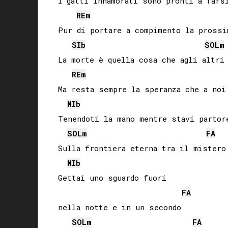
I gatti innamorati sono pronti a farsi
RE
m
Pur di portare a compimento la prossi
SIb
SOL
m
La morte è quella cosa che agli altri 
RE
m
Ma resta sempre la speranza che a noi 
MIb
Tenendoti la mano mentre stavi partore
SOL
m
FA
Sulla frontiera eterna tra il mistero 
MIb
Gettai uno sguardo fuori 

FA
nella notte e in un secondo

SOL
m
FA