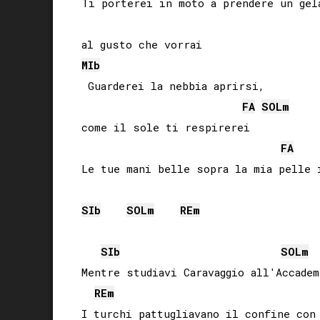
Ti porterei in moto a prendere un gela
MIb
 Guarderei la nebbia aprirsi, 

FA
SOL
m
come il sole ti respirerei

FA
Le tue mani belle sopra la mia pelle i
SIb
SOL
m
RE
m
SIb
SOL
m
Mentre studiavi Caravaggio all'Accadem
RE
m
I turchi pattugliavano il confine con 