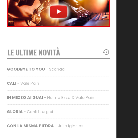
LE ULTIME NOVITÀ
GOODBYE TO YOU
- Scandal
CALI
- Vale Pain
IN MEZZO AI GUAI
- Neima Ezza & Vale Pain
GLORIA
- Canti Liturgici
CON LA MISMA PIEDRA
- Julio Iglesias