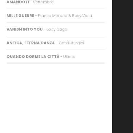
AMANDOTI
- Settembre
MILLE GUERRE
- Franco Moreno & Rosy Viola
VANISH INTO YOU
- Lady Gaga
ANTICA, ETERNA DANZA
- Canti Liturgici
QUANDO DORME LA CITTÀ
- Ultimo