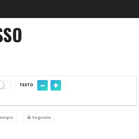
SSO
-
+
TESTO
tampa
Segnala