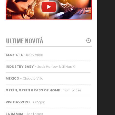
ULTIME NOVITÀ
SENZ’ E TE
- Rosy Viola
INDUSTRY BABY
- Jack Harlow & Lil Nas X
MEXICO
- Claudio Villa
GREEN, GREEN GRASS OF HOME
- Tom Jones
VIVI DAVVERO
- Giorgia
LA BAMBA
- Los Lobos