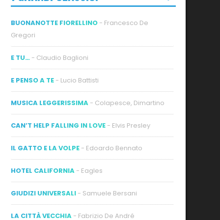
BUONANOTTE FIORELLINO
- Francesco De
Gregori
E TU…
- Claudio Baglioni
E PENSO A TE
- Lucio Battisti
MUSICA LEGGERISSIMA
- Colapesce, Dimartino
CAN’T HELP FALLING IN LOVE
- Elvis Presley
IL GATTO E LA VOLPE
- Edoardo Bennato
HOTEL CALIFORNIA
- Eagles
GIUDIZI UNIVERSALI
- Samuele Bersani
LA CITTÀ VECCHIA
- Fabrizio De André