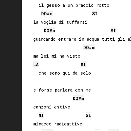
  il gesso a un braccio rotto

DO#
m
SI
la voglia di tuffarsi

DO#
m
SI
guardando entrare in acqua tutti gli al
DO#
m
LA
MI
  che sono qui da solo

e forse parlerà con me

DO#
m
canzoni estive

MI
SI
minacce radioattive
