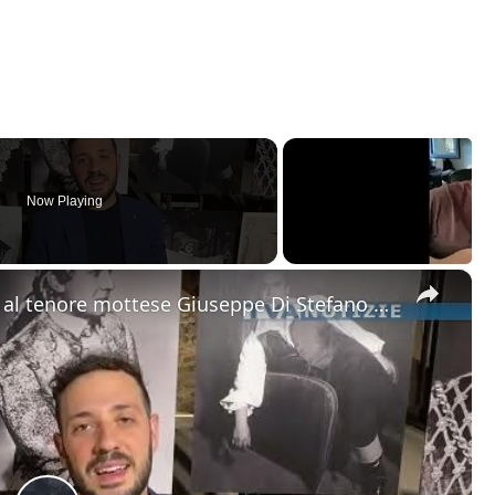
Now Playing
×
Motta Sant'Anastasia. L'omaggio al tenore mottese Giuseppe Di Stefano nel giorno della sua nascita.