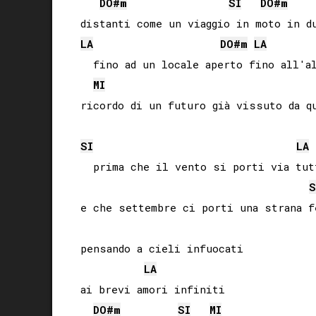
DO#
m
SI
DO#
m
LA
DO#
m
LA
  fino ad un locale aperto fino all'al
MI
ricordo di un futuro già vissuto da qu
SI
LA
  prima che il vento si porti via tutt
S
e che settembre ci porti una strana fe
pensando a cieli infuocati

LA
ai brevi amori infiniti

DO#
m
SI
MI