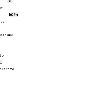
SI
DO#
m
ba

alcuno

o

I
licità
