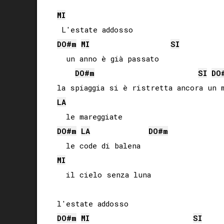
MI
DO#
m
MI
SI
  un anno è già passato

DO#
m
SI
DO
LA
DO#
m
LA
DO#
m
MI
  il cielo senza luna

DO#
m
MI
SI