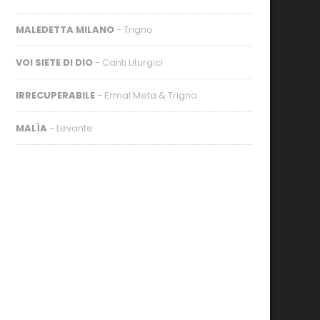
MALEDETTA MILANO
- Trigno
VOI SIETE DI DIO
- Canti Liturgici
IRRECUPERABILE
- Ermal Meta & Trigno
MALÌA
- Levante