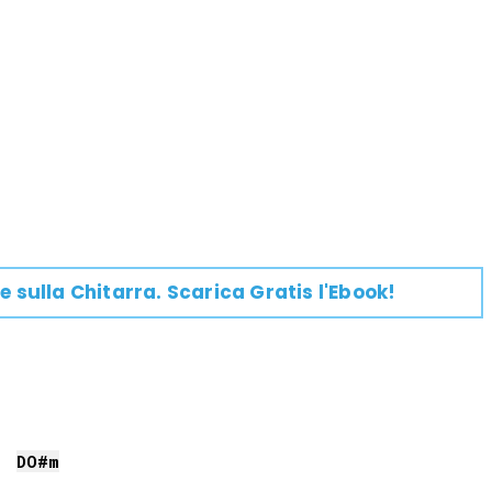
e su
lla
Chitarra
. Scarica Gratis l'Ebook!
DO#
m