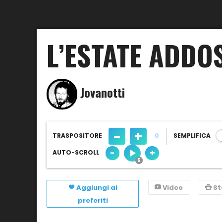
L’ESTATE ADDO
Jovanotti
-
+
TRASPOSITORE
0
SEMPLIFICA
-
+
AUTO-SCROLL
Aggiungi ai
Video
S
preferiti