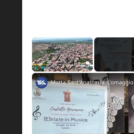
×
Play
Unmute
Fullscreen