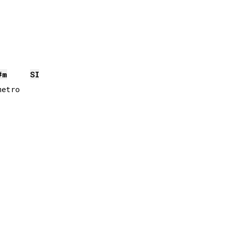
#
m
SI