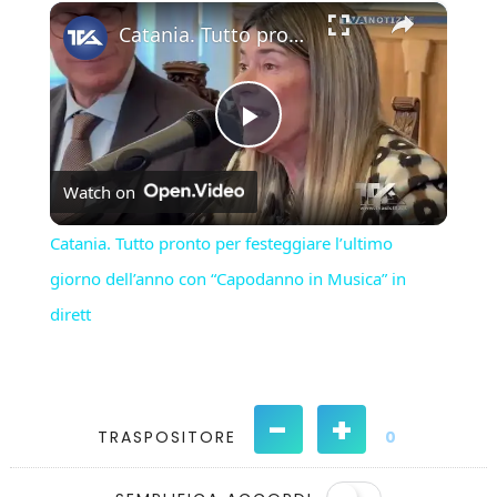
×
Play
Unmute
Fullscreen
Catania. Tutto pronto per festeggiare l’ultimo giorno dell’anno con “Capodanno in Musica” in dirett
Play
Watch on
Video
Catania. Tutto pronto per festeggiare l’ultimo
giorno dell’anno con “Capodanno in Musica” in
dirett
-
+
TRASPOSITORE
0