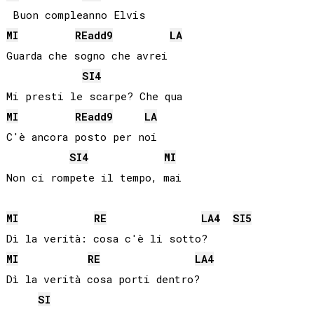
MI
RE
add9
LA
Guarda che sogno che avrei

SI
4
MI
RE
add9
LA
C'è ancora posto per noi

SI
4
MI
Non ci rompete il tempo, mai

MI
RE
LA
4
SI
5
MI
RE
LA
4
Dì la verità cosa porti dentro?

SI