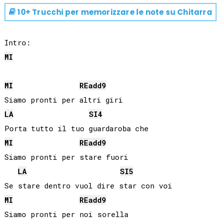
10+ Trucchi per memorizzare le note su
Chitarra
MI
MI
RE
add9
LA
SI
4
MI
RE
add9
Siamo pronti per stare fuori

LA
SI
5
MI
RE
add9