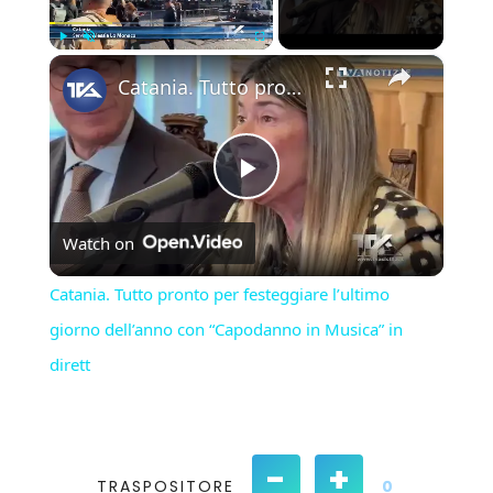
×
Play
Unmute
Fullscreen
Catania. Tutto pronto per festeggiare l’ultimo giorno dell’anno con “Capodanno in Musica” in dirett
Play
Watch on
Video
Catania. Tutto pronto per festeggiare l’ultimo
giorno dell’anno con “Capodanno in Musica” in
dirett
-
+
TRASPOSITORE
0