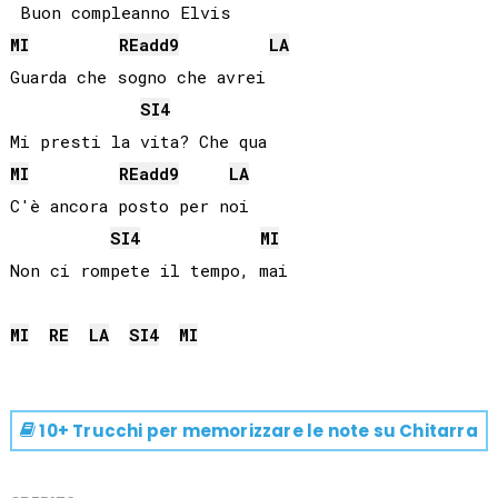
MI
RE
add9
LA
Guarda che sogno che avrei

SI
4
MI
RE
add9
LA
C'è ancora posto per noi

SI
4
MI
Non ci rompete il tempo, mai

MI
RE
LA
SI
4
MI
10+ Trucchi per memorizzare le note su
Chitarra