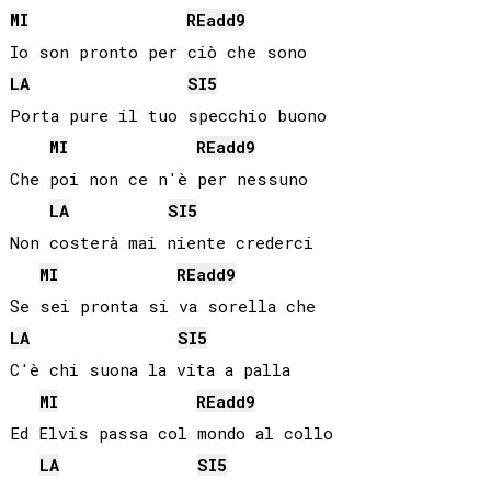
MI
RE
add9
LA
SI
5
Porta pure il tuo specchio buono

MI
RE
add9
Che poi non ce n'è per nessuno

LA
SI
5
Non costerà mai niente crederci

MI
RE
add9
LA
SI
5
C'è chi suona la vita a palla

MI
RE
add9
Ed Elvis passa col mondo al collo

LA
SI
5