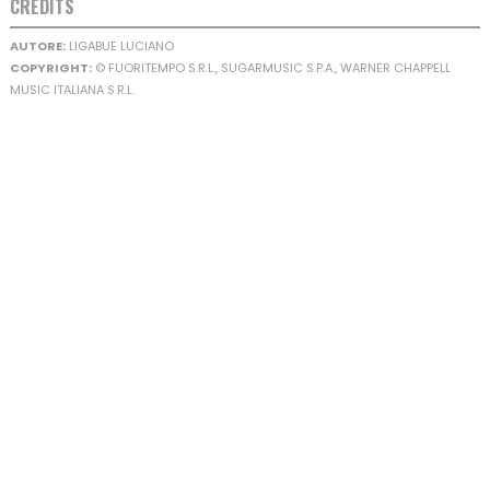
CREDITS
AUTORE:
LIGABUE LUCIANO
COPYRIGHT:
© FUORITEMPO S.R.L., SUGARMUSIC S.P.A., WARNER CHAPPELL
MUSIC ITALIANA S.R.L.