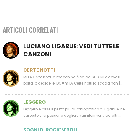
ARTICOLI CORRELATI
LUCIANO LIGABUE: VEDI TUTTE LE
CANZONI
CERTE NOTTI
MI LA Certe notti la macchina è calda SI LA MI e dove ti
porta lo decide lei DO#m LA Certe notti la strada non […]
LEGGERO
Leggero è forse il pezzo più autobiografico di Ligabue, nel
cui testo vi si possono cogliere vari riferimenti ad altri...
SOGNI DI ROCK’N’ROLL