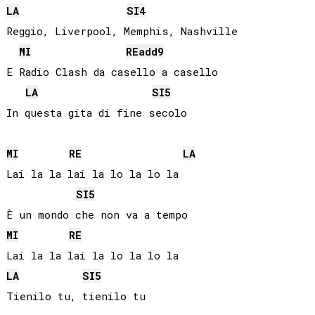
LA
SI
4
Reggio, Liverpool, Memphis, Nashville

MI
RE
add9
E Radio Clash da casello a casello

LA
SI
5
In questa gita di fine secolo

MI
RE
LA
Lai la la lai la lo la lo la

SI
5
MI
RE
LA
SI
5
Tienilo tu, tienilo tu
