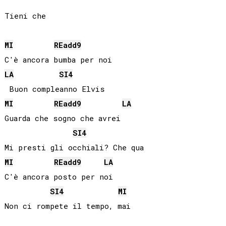
Tieni che

MI
RE
add9
LA
SI
4
MI
RE
add9
LA
Guarda che sogno che avrei

SI
4
MI
RE
add9
LA
C'è ancora posto per noi

SI
4
MI
Non ci rompete il tempo, mai
