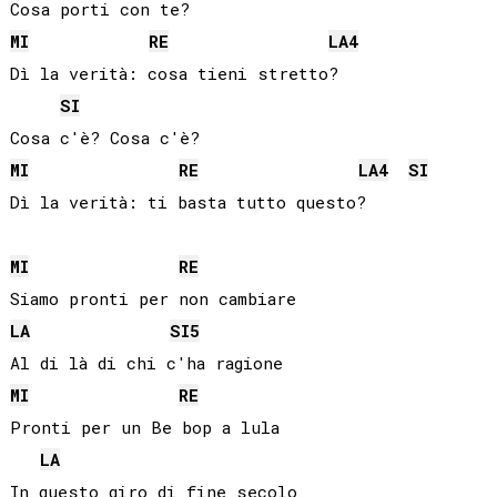
MI
RE
LA
4
Dì la verità: cosa tieni stretto?

SI
MI
RE
LA
4
SI
Dì la verità: ti basta tutto questo?

MI
RE
LA
SI
5
MI
RE
Pronti per un Be bop a lula

LA
In questo giro di fine secolo
