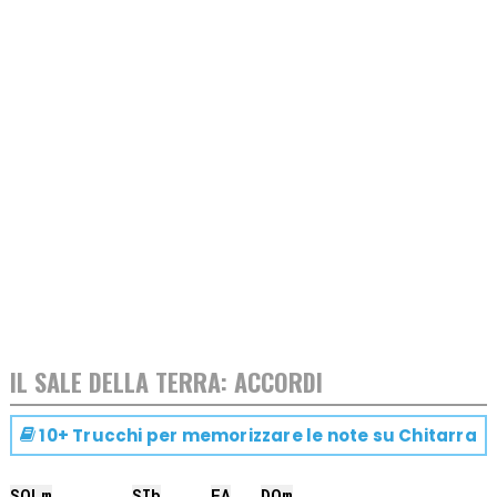
IL SALE DELLA TERRA: ACCORDI
10+ Trucchi per memorizzare le note su
Chitarra
SOL
m
SIb
FA
DO
m