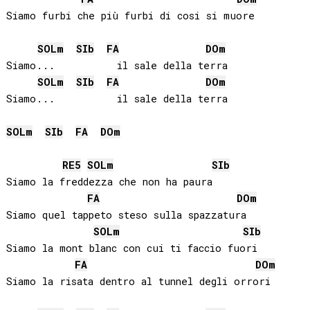
Siamo furbi che più furbi di cosi si muore

SOL
m
SIb
FA
DO
m
Siamo...          il sale della terra     

SOL
m
SIb
FA
DO
m
Siamo...          il sale della terra

SOL
m
SIb
FA
DO
m
RE
5
SOL
m
SIb
Siamo la freddezza che non ha paura

FA
DO
m
Siamo quel tappeto steso sulla spazzatura

SOL
m
SIb
Siamo la mont blanc con cui ti faccio fuori

FA
DO
m
Siamo la risata dentro al tunnel degli orrori
