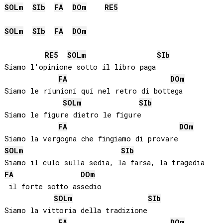
SOL
m
SIb
FA
DO
m
RE
5
SOL
m
SIb
FA
DO
m
RE
5
SOL
m
SIb
Siamo l'opinione sotto il libro paga

FA
DO
m
Siamo le riunioni qui nel retro di bottega

SOL
m
SIb
Siamo le figure dietro le figure

FA
DO
m
SOL
m
SIb
FA
DO
m
 il forte sotto assedio

SOL
m
SIb
Siamo la vittoria della tradizione

FA
DO
m