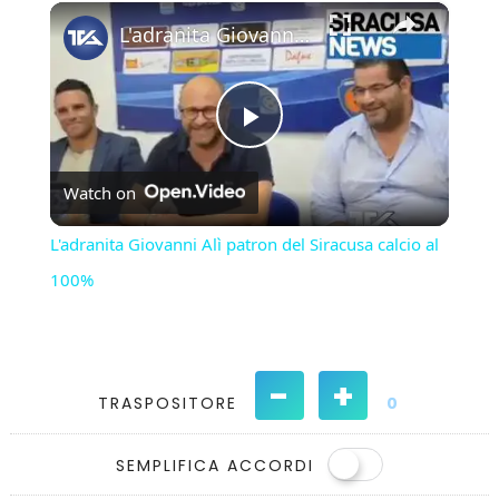
×
Play
Unmute
Fullscreen
L'adranita Giovanni Alì patron del Siracusa calcio al 100%
Play
Watch on
Video
L'adranita Giovanni Alì patron del Siracusa calcio al
100%
-
+
TRASPOSITORE
0
SEMPLIFICA ACCORDI