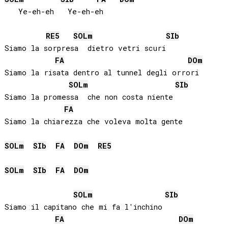
   Ye-eh-eh   Ye-eh-eh

RE
5
SOL
m
SIb
Siamo la sorpresa  dietro vetri scuri

FA
DO
m
Siamo la risata dentro al tunnel degli orrori

SOL
m
SIb
Siamo la promessa  che non costa niente

FA
Siamo la chiarezza che voleva molta gente

SOL
m
SIb
FA
DO
m
RE
5
SOL
m
SIb
FA
DO
m
SOL
m
SIb
Siamo il capitano che mi fa l'inchino

FA
DO
m