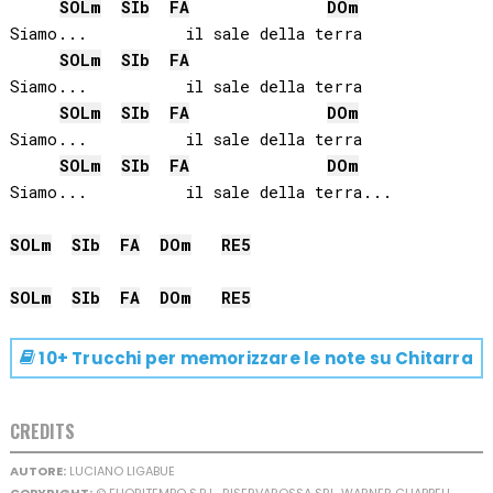
SOL
m
SIb
FA
DO
m
Siamo...          il sale della terra     

SOL
m
SIb
FA
Siamo...          il sale della terra

SOL
m
SIb
FA
DO
m
Siamo...          il sale della terra     

SOL
m
SIb
FA
DO
m
Siamo...          il sale della terra...

SOL
m
SIb
FA
DO
m
RE
5
SOL
m
SIb
FA
DO
m
RE
5
10+ Trucchi per memorizzare le note su
Chitarra
CREDITS
AUTORE:
LUCIANO LIGABUE