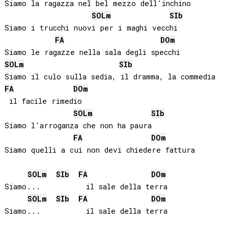
Siamo la ragazza nel bel mezzo dell'inchino

SOL
m
SIb
Siamo i trucchi nuovi per i maghi vecchi

FA
DO
m
SOL
m
SIb
FA
DO
m
 il facile rimedio

SOL
m
SIb
Siamo l'arroganza che non ha paura

FA
DO
m
Siamo quelli a cui non devi chiedere fattura

SOL
m
SIb
FA
DO
m
Siamo...          il sale della terra     

SOL
m
SIb
FA
DO
m
Siamo...          il sale della terra 
