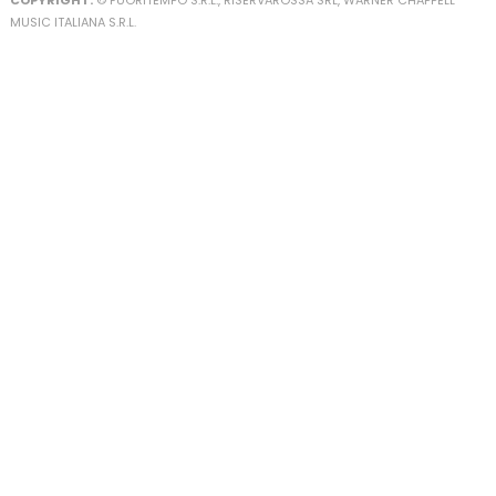
COPYRIGHT:
© FUORITEMPO S.R.L., RISERVAROSSA SRL, WARNER CHAPPELL
MUSIC ITALIANA S.R.L.