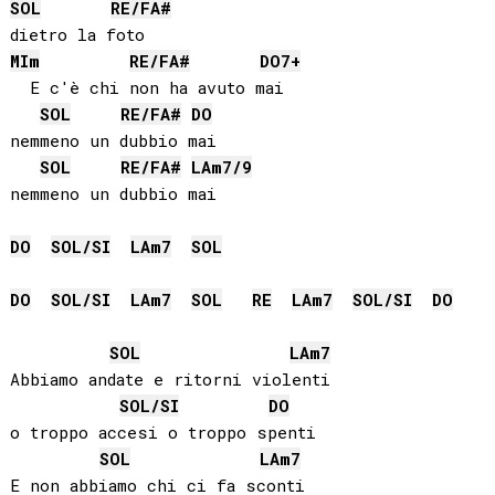
SOL
RE
/
FA#
MI
m
RE
/
FA#
DO
7+
  E c'è chi non ha avuto mai

SOL
RE
/
FA#
DO
nemmeno un dubbio mai

SOL
RE
/
FA#
LA
m7/9
nemmeno un dubbio mai

DO
SOL
/
SI
LA
m7
SOL
DO
SOL
/
SI
LA
m7
SOL
RE
LA
m7
SOL
/
SI
DO
SOL
LA
m7
Abbiamo andate e ritorni violenti

SOL
/
SI
DO
o troppo accesi o troppo spenti

SOL
LA
m7
E non abbiamo chi ci fa sconti
