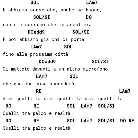
SOL
LA
m7
E abbiamo scuse che, anche se buone,

SOL
/
SI
DO
non c'è nessuno che le ascolterà

DO
add9
SOL
/
SI
E poi abbiamo già chi ci porta

LA
m7
SOL
fino alla prossima città

DO
add9
SOL
/
SI
Ci mettete davanti a un altro microfono

LA
m7
SOL
che qualche cosa succederà

RE
LA
m7
Siam quelli là siam quelli là siam quelli là

DO
RE
SOL
LA
m7
SOL
/
SI
Quelli tra palco e realtà

DO
RE
SOL
LA
m7
SOL
/
SI
DO
RE
7
Quelli tra palco e realtà
