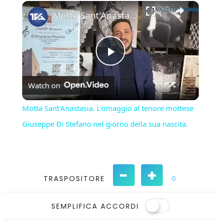
×
Play
Unmute
Fullscreen
Motta Sant'Anastasia. L'omaggio al tenore mottese Giuseppe Di Stefano nel giorno della sua nascita.
Play
Watch on
Video
Motta Sant'Anastasia. L'omaggio al tenore mottese
Giuseppe Di Stefano nel giorno della sua nascita.
-
+
TRASPOSITORE
0
SEMPLIFICA ACCORDI