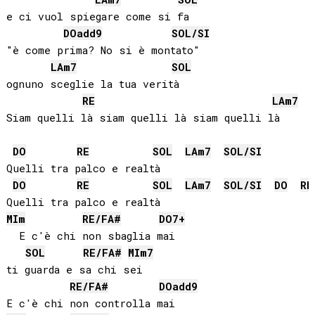
e ci vuol spiegare come si fa

DO
add9
SOL
/
SI
"è come prima? No si è montato"

LA
m7
SOL
ognuno sceglie la tua verità

RE
LA
m7
Siam quelli là siam quelli là siam quelli là

DO
RE
SOL
LA
m7
SOL
/
SI
Quelli tra palco e realtà

DO
RE
SOL
LA
m7
SOL
/
SI
DO
RE
MI
m
RE
/
FA#
DO
7+
  E c'è chi non sbaglia mai

SOL
RE
/
FA#
MI
m7
ti guarda e sa chi sei

RE
/
FA#
DO
add9