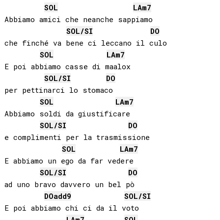
SOL
LA
m7
Abbiamo amici che neanche sappiamo

SOL
/
SI
DO
che finché va bene ci leccano il culo

SOL
LA
m7
E poi abbiamo casse di maalox

SOL
/
SI
DO
per pettinarci lo stomaco

SOL
LA
m7
Abbiamo soldi da giustificare

SOL
/
SI
DO
e complimenti per la trasmissione

SOL
LA
m7
E abbiamo un ego da far vedere

SOL
/
SI
DO
ad uno bravo davvero un bel pò

DO
add9
SOL
/
SI
E poi abbiamo chi ci da il voto

LA
m7
SOL