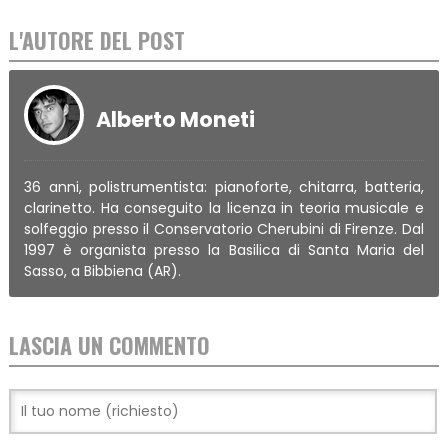
L'AUTORE DEL POST
Alberto Moneti
36 anni, polistrumentista: pianoforte, chitarra, batteria,
clarinetto. Ha conseguito la licenza in teoria musicale e
solfeggio presso il Conservatorio Cherubini di Firenze. Dal
1997 è organista presso la Basilica di Santa Maria del
Sasso, a Bibbiena (AR).
LASCIA UN COMMENTO