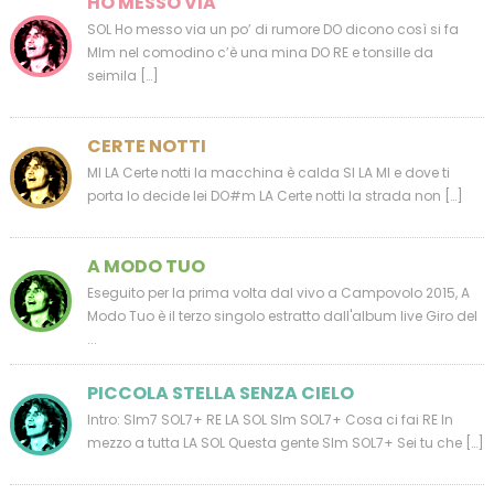
HO MESSO VIA
SOL Ho messo via un po’ di rumore DO dicono così si fa
MIm nel comodino c’è una mina DO RE e tonsille da
seimila […]
CERTE NOTTI
MI LA Certe notti la macchina è calda SI LA MI e dove ti
porta lo decide lei DO#m LA Certe notti la strada non […]
A MODO TUO
Eseguito per la prima volta dal vivo a Campovolo 2015, A
Modo Tuo è il terzo singolo estratto dall'album live Giro del
...
PICCOLA STELLA SENZA CIELO
Intro: SIm7 SOL7+ RE LA SOL SIm SOL7+ Cosa ci fai RE In
mezzo a tutta LA SOL Questa gente SIm SOL7+ Sei tu che […]