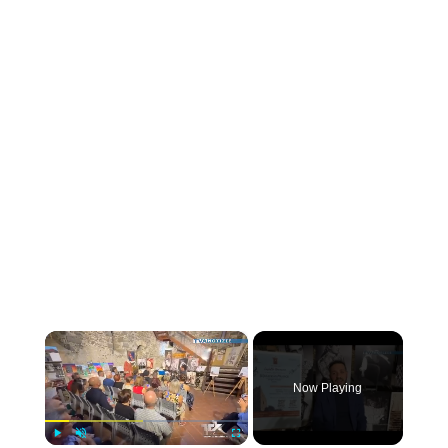
×
Now Playing