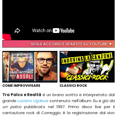
SEGUI ACCORDI E SPARTITI SU YOUTUBE
COME IMPROVVISARE
CLASSICI ROCK
Tra Palco e Realtà
è un brano scritto e interpretato dal
grande
Luciano Ligabue
contenuto nell'album
Su e giù da
un palco
pubblicato nel 1997. Primo disco live per il
cantautore rock di Correggio è la registrazione dal vivo