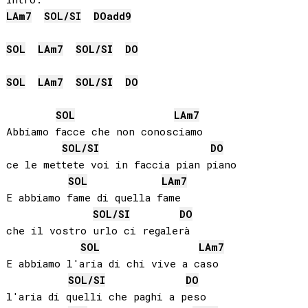
LA
m7
SOL
/
SI
DO
add9
SOL
LA
m7
SOL
/
SI
DO
SOL
LA
m7
SOL
/
SI
DO
SOL
LA
m7
Abbiamo facce che non conosciamo

SOL
/
SI
DO
ce le mettete voi in faccia pian piano

SOL
LA
m7
E abbiamo fame di quella fame

SOL
/
SI
DO
che il vostro urlo ci regalerà

SOL
LA
m7
E abbiamo l'aria di chi vive a caso

SOL
/
SI
DO
l'aria di quelli che paghi a peso
