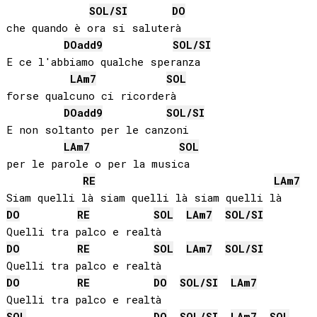
SOL
/
SI
DO
che quando è ora si saluterà

DO
add9
SOL
/
SI
E ce l'abbiamo qualche speranza

LA
m7
SOL
forse qualcuno ci ricorderà

DO
add9
SOL
/
SI
E non soltanto per le canzoni

LA
m7
SOL
per le parole o per la musica

RE
LA
m7
DO
RE
SOL
LA
m7
SOL
/
SI
DO
RE
SOL
LA
m7
SOL
/
SI
DO
RE
DO
SOL
/
SI
LA
m7
SOL
DO
SOL
/
SI
LA
m7
SOL